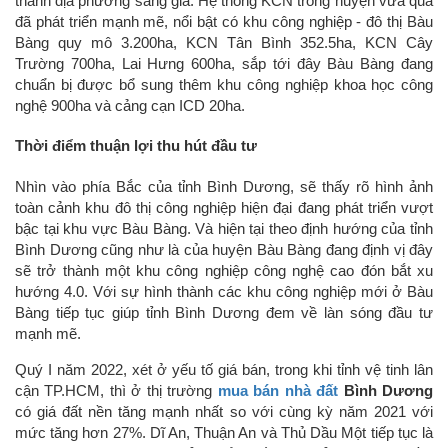
thành địa phương sáng giá. Hệ thống KCN trong huyện vừa qua
đã phát triển mạnh mẽ, nổi bật có khu công nghiệp - đô thị Bàu
Bàng quy mô 3.200ha, KCN Tân Bình 352.5ha, KCN Cây
Trường 700ha, Lai Hưng 600ha, sắp tới đây Bàu Bàng đang
chuẩn bị được bổ sung thêm khu công nghiệp khoa học công
nghệ 900ha và cảng cạn ICD 20ha.
Thời điểm thuận lợi thu hút đầu tư
Nhìn vào phía Bắc của tỉnh Bình Dương, sẽ thấy rõ hình ảnh
toàn cảnh khu đô thị công nghiệp hiện đại đang phát triển vượt
bậc tại khu vực Bàu Bàng. Và hiện tại theo định hướng của tỉnh
Bình Dương cũng như là của huyện Bàu Bàng đang định vị đây
sẽ trở thành một khu công nghiệp công nghệ cao đón bắt xu
hướng 4.0. Với sự hình thành các khu công nghiệp mới ở Bàu
Bàng tiếp tục giúp tỉnh Bình Dương đem về làn sóng đầu tư
mạnh mẽ.
Quý I năm 2022, xét ở yếu tố giá bán, trong khi tỉnh vệ tinh lân
cận TP.HCM, thì ở thị trường
mua bán nhà đất
Bình Dương
có giá đất nền tăng mạnh nhất so với cùng kỳ năm 2021 với
mức tăng hơn 27%. Dĩ An, Thuận An và Thủ Dầu Một tiếp tục là