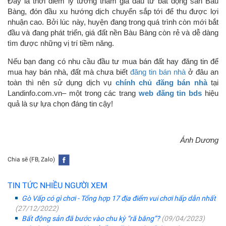
Đây là thời điểm lý tưởng tham gia đầu tư bất động sản Bàu
Bàng, đón đầu xu hướng dịch chuyển sắp tới để thu được lợi
nhuận cao. Bởi lúc này, huyện đang trong quá trình còn mới bắt
đầu và đang phát triển, giá đất nền Bàu Bàng còn rẻ và dễ dàng
tìm được những vị trí tiềm năng.
Nếu bạn đang có nhu cầu đầu tư mua bán đất hay đăng tin để
mua hay bán nhà, đất mà chưa biết
đăng tin bán nhà
ở đâu an
toàn thì nên sử dụng dịch vụ
chính chủ đăng bán nhà
tại
Landinfo.com.vn– một trong các trang
web đăng tin bds
hiệu
quả là sự lựa chọn đáng tin cậy!
Ánh Dương
Chia sẽ (FB, Zalo)
TIN TỨC NHIỀU NGƯỜI XEM
Gò Vấp có gì chơi - Tổng hợp 17 địa điểm vui chơi hấp dẫn nhất
(27/12/2022)
Bất động sản đã bước vào chu kỳ “rã băng”?
(09/04/2023)