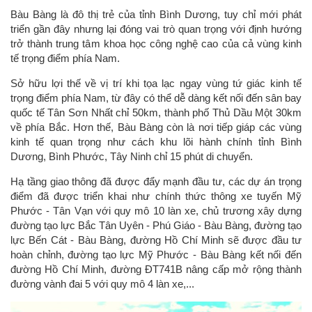
Bàu Bàng là đô thị trẻ của tỉnh Bình Dương, tuy chỉ mới phát
triển gần đây nhưng lại đóng vai trò quan trọng với định hướng
trở thành trung tâm khoa học công nghệ cao của cả vùng kinh
tế trọng điểm phía Nam.
Sở hữu lợi thế về vị trí khi tọa lạc ngay vùng tứ giác kinh tế
trọng điểm phía Nam, từ đây có thể dễ dàng kết nối đến sân bay
quốc tế Tân Sơn Nhất chỉ 50km, thành phố Thủ Dầu Một 30km
về phía Bắc. Hơn thế, Bàu Bàng còn là nơi tiếp giáp các vùng
kinh tế quan trọng như cách khu lõi hành chính tỉnh Bình
Dương, Bình Phước, Tây Ninh chỉ 15 phút di chuyển.
Hạ tầng giao thông đã được đẩy mạnh đầu tư, các dự án trọng
điểm đã được triển khai như chính thức thông xe tuyến Mỹ
Phước - Tân Vạn với quy mô 10 làn xe, chủ trương xây dựng
đường tạo lực Bắc Tân Uyên - Phú Giáo - Bàu Bàng, đường tạo
lực Bến Cát - Bàu Bàng, đường Hồ Chí Minh sẽ được đầu tư
hoàn chỉnh, đường tạo lực Mỹ Phước - Bàu Bàng kết nối đến
đường Hồ Chí Minh, đường ĐT741B nâng cấp mở rộng thành
đường vành đai 5 với quy mô 4 làn xe,...