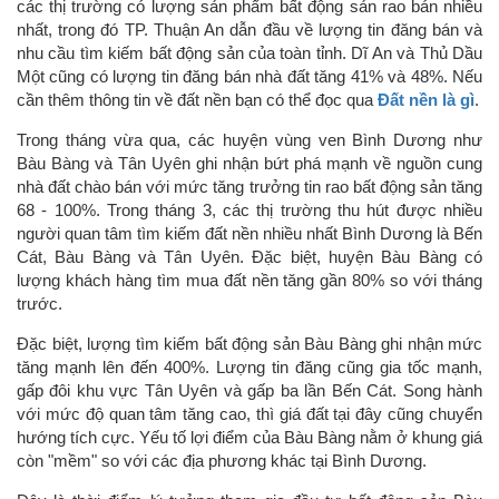
các thị trường có lượng sản phẩm bất động sản rao bán nhiều
nhất, trong đó TP. Thuận An dẫn đầu về lượng tin đăng bán và
nhu cầu tìm kiếm bất động sản của toàn tỉnh. Dĩ An và Thủ Dầu
Một cũng có lượng tin đăng bán nhà đất tăng 41% và 48%. Nếu
cần thêm thông tin về đất nền bạn có thể đọc qua
Đất nền là gì
.
Trong tháng vừa qua, các huyện vùng ven Bình Dương như
Bàu Bàng và Tân Uyên ghi nhận bứt phá mạnh về nguồn cung
nhà đất chào bán với mức tăng trưởng tin rao bất động sản tăng
68 - 100%. Trong tháng 3, các thị trường thu hút được nhiều
người quan tâm tìm kiếm đất nền nhiều nhất Bình Dương là Bến
Cát, Bàu Bàng và Tân Uyên. Đặc biệt, huyện Bàu Bàng có
lượng khách hàng tìm mua đất nền tăng gần 80% so với tháng
trước.
Đặc biệt, lượng tìm kiếm bất động sản Bàu Bàng ghi nhận mức
tăng mạnh lên đến 400%. Lượng tin đăng cũng gia tốc mạnh,
gấp đôi khu vực Tân Uyên và gấp ba lần Bến Cát. Song hành
với mức độ quan tâm tăng cao, thì giá đất tại đây cũng chuyển
hướng tích cực. Yếu tố lợi điểm của Bàu Bàng nằm ở khung giá
còn "mềm" so với các địa phương khác tại Bình Dương.