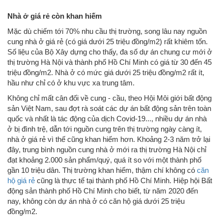
Nhà ở giá rẻ còn khan hiếm
Mặc dù chiếm tới 70% nhu cầu thị trường, song lâu nay nguồn
cung nhà ở giá rẻ (có giá dưới 25 triệu đồng/m2) rất khiêm tốn.
Số liệu của Bộ Xây dựng cho thấy, đa số dự án chung cư mới ở
thị trường Hà Nội và thành phố Hồ Chí Minh có giá từ 30 đến 45
triệu đồng/m2. Nhà ở có mức giá dưới 25 triệu đồng/m2 rất ít,
hầu như chỉ có ở khu vực xa trung tâm.
Không chỉ mất cân đối về cung - cầu, theo Hội Môi giới bất động
sản Việt Nam, sau đợt rà soát các dự án bất động sản trên toàn
quốc và nhất là tác động của dịch Covid-19..., nhiều dự án nhà
ở bị đình trệ, dẫn tới nguồn cung trên thị trường ngày càng ít,
nhà ở giá rẻ vì thế cũng khan hiếm hơn. Khoảng 2-3 năm trở lại
đây, trung bình nguồn cung nhà ở mới ra thị trường Hà Nội chỉ
đạt khoảng 2.000 sản phẩm/quý, quá ít so với một thành phố
gần 10 triệu dân. Thị trường khan hiếm, thậm chí không có
căn
hộ giá rẻ
cũng là thực tế tại thành phố Hồ Chí Minh. Hiệp hội Bất
động sản thành phố Hồ Chí Minh cho biết, từ năm 2020 đến
nay, không còn dự án nhà ở có căn hộ giá dưới 25 triệu
đồng/m2.