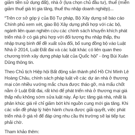
giảm tiền sử dụng đất), nhà ở (lựa chọn chủ đầu tư), thuế (miễn
giảm thuế giá trị gia tăng, thuế thu nhập doanh nghiệp)...
“Trên cơ sở góp ý của Bộ Tư pháp, Bộ Xây dựng sẽ báo cáo
Chính phủ xem xét, giao Bộ Xây dựng phối hợp với các bộ,
ngành liên quan nghiên cứu các chính sách khuyến khích phát
triển nhà ở có giá phù hợp với đối tượng thu nhập thấp, thu
nhập trung bình để đề xuất sửa đổi, bổ sung đồng bộ vào Luật
Nhà ở 2014, Luật Đất đai và các luật khác có liên quan theo
chương trình xây dựng pháp luật của Quốc hội” - ông Bùi Xuân
Dũng thông tin.
Theo Chủ tịch Hiệp hội Bất động sản thành phố Hồ Chí Minh Lê
Hoàng Châu, chính sách pháp luật về các dự án nhà ở thương
mại còn nhiều vướng mắc chưa được tháo gỡ, mà mấu chốt
nằm ở Luật Đất đai, rất khó để phát triển nhà ở thương mại giá
thấp nếu không sớm sửa luật này. Áp lực tăng giá nhà, nhất là
phân khúc giá rẻ chỉ giảm bớt khi nguồn cung mới gia tăng. Khi
các vấn đề pháp lý hiện hành chưa được giải quyết, việc phát
triển nhà ở giá rẻ để đáp ứng nhu cầu thị trường sẽ lại tiếp tục
phải chờ.
Tham khảo thêm: