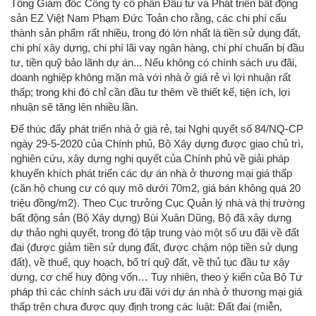
Tổng Giám đốc Công ty cổ phần Đầu tư và Phát triển bất động
sản EZ Việt Nam Phạm Đức Toản cho rằng, các chi phí cấu
thành sản phẩm rất nhiều, trong đó lớn nhất là tiền sử dụng đất,
chi phí xây dựng, chi phí lãi vay ngân hàng, chi phí chuẩn bị đầu
tư, tiền quỹ bảo lãnh dự án... Nếu không có chính sách ưu đãi,
doanh nghiệp không mặn mà với nhà ở giá rẻ vì lợi nhuận rất
thấp; trong khi đó chỉ cần đầu tư thêm về thiết kế, tiện ích, lợi
nhuận sẽ tăng lên nhiều lần.
Để thúc đẩy phát triển nhà ở giá rẻ, tại Nghị quyết số 84/NQ-CP
ngày 29-5-2020 của Chính phủ, Bộ Xây dựng được giao chủ trì,
nghiên cứu, xây dựng nghị quyết của Chính phủ về giải pháp
khuyến khích phát triển các dự án nhà ở thương mại giá thấp
(căn hộ chung cư có quy mô dưới 70m2, giá bán không quá 20
triệu đồng/m2). Theo Cục trưởng Cục Quản lý nhà và thị trường
bất động sản (Bộ Xây dựng) Bùi Xuân Dũng, Bộ đã xây dựng
dự thảo nghị quyết, trong đó tập trung vào một số ưu đãi về đất
đai (được giảm tiền sử dụng đất, được chậm nộp tiền sử dụng
đất), về thuế, quy hoạch, bố trí quỹ đất, về thủ tục đầu tư xây
dựng, cơ chế huy động vốn… Tuy nhiên, theo ý kiến của Bộ Tư
pháp thì các chính sách ưu đãi với dự án nhà ở thương mại giá
thấp trên chưa được quy định trong các luật: Đất đai (miễn,