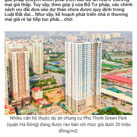
mại giá thấp. Tuy vậy, theo góp ý của Bộ Tư pháp, các chính
sách ưu đãi đưa vào dự thảo chưa được quy định trong
Luật Đất đai... Như vậy, kế hoạch phát triển nhà ở thương
mại giá rẻ lại tiếp tục phải... chờ.
Nhiều căn hộ thuộc dự án chung cư Phú Thịnh Green Park
(quận Hà Đông) đang được rao bán với mức giá dưới 20 triệu
đồng/m2.