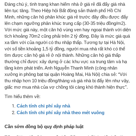
Đáng chú ý, tình trạng khan hiếm nhà ở giá rẻ đã đẩy giá nhà
liên tục tăng. Theo Hiệp hội Bất động sản thành phố Hồ Chí
Minh, những căn hộ phân khúc giá rẻ trước đây đều được đẩy
lên chạm ngưỡng phân khúc trung cấp (30-35 triệu đồng/m2).
Với mức giá này, một căn hộ vùng ven hay ngoại thành với diện
tích khoảng 70m2 cũng phải trên 2 tỷ đồng. Đây là mức giá quá
xa tầm với của người có thu nhập thấp. Tương tự tại Hà Nội,
với số tiền khoảng 1,5 tỷ đồng, người mua nhà rất khó có thể
tìm được căn hộ giá rẻ ở nội thành. Những căn hộ giá thấp
thường chỉ được xây dựng ở các khu vực xa trung tâm và hạ
tầng kém phát triển. Anh Nguyễn Thanh Minh (công nhân
xưởng in phông bạt tại quận Hoàng Mai, Hà Nội) chia sẻ: “Với
thu nhập hơn 10 triệu đồng/tháng và giá nhà bị đẩy lên như vậy,
giấc mơ mua nhà của vợ chồng tôi càng khó thành hiện thực”.
Tìm hiểu thêm về:
Cách tính chi phí xây nhà
Cách tính chi phí xây nhà theo mét vuông
Cần sớm đồng bộ quy định pháp luật