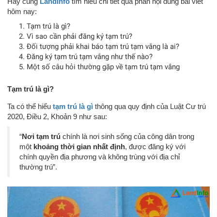
Hãy cùng
LandInfo
tìm hiểu chi tiết qua phần nội dung bài viết
hôm nay:
Tạm trú là gì?
Vì sao cần phải đăng ký tạm trú?
Đối tượng phải khai báo tạm trú tạm vắng là ai?
Đăng ký tạm trú tạm vắng như thế nào?
Một số câu hỏi thường gặp về tạm trú tạm vắng
Tạm trú là gì?
Ta có thể hiểu
tạm trú là gì
thông qua quy định của Luật Cư trú
2020, Điều 2, Khoản 9 như sau:
“
Nơi tạm trú
chính là nơi sinh sống của công dân trong
một
khoảng thời gian nhất định
, được đăng ký với
chính quyền địa phương và không trùng với địa chỉ
thường trú”.