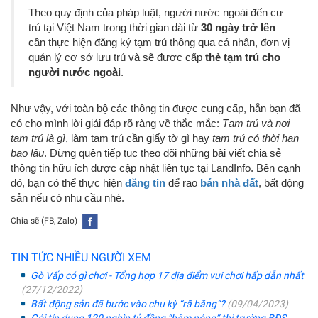
Theo quy định của pháp luật, người nước ngoài đến cư
trú tại Việt Nam trong thời gian dài từ
30 ngày trở lên
cần thực hiện đăng ký tạm trú thông qua cá nhân, đơn vị
quản lý cơ sở lưu trú và sẽ được cấp
thẻ tạm trú cho
người nước ngoài
.
Như vậy, với toàn bộ các thông tin được cung cấp, hẳn bạn đã
có cho mình lời giải đáp rõ ràng về thắc mắc:
Tạm trú và nơi
tạm trú là gì
, làm tạm trú cần giấy tờ gì hay
tạm trú có thời hạn
bao lâu
. Đừng quên tiếp tục theo dõi những bài viết chia sẻ
thông tin hữu ích được cập nhật liên tục tại LandInfo. Bên cạnh
đó, bạn có thể thực hiện
đăng tin
để rao
bán nhà đất
, bất động
sản nếu có nhu cầu nhé.
Chia sẽ (FB, Zalo)
TIN TỨC NHIỀU NGƯỜI XEM
Gò Vấp có gì chơi - Tổng hợp 17 địa điểm vui chơi hấp dẫn nhất
(27/12/2022)
Bất động sản đã bước vào chu kỳ “rã băng”?
(09/04/2023)