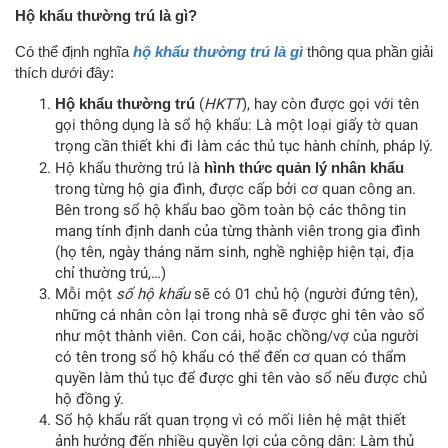
Hộ khẩu thường trú là gì?
Có thể định nghĩa
hộ khẩu thường trú là gì
thông qua phần giải
thích dưới đây:
Hộ khẩu thường trú
(
HKTT
), hay còn được gọi với tên
gọi thông dụng là sổ hộ khẩu: Là một loại giấy tờ quan
trọng cần thiết khi đi làm các thủ tục hành chính, pháp lý.
Hộ khẩu thường trú là
hình thức quản lý nhân khẩu
trong từng hộ gia đình, được cấp bởi cơ quan công an.
Bên trong sổ hộ khẩu bao gồm toàn bộ các thông tin
mang tính định danh của từng thành viên trong gia đình
(họ tên, ngày tháng năm sinh, nghề nghiệp hiện tại, địa
chỉ thường trú,…)
Mỗi một
sổ hộ khẩu
sẽ có 01 chủ hộ (người đứng tên),
những cá nhân còn lại trong nhà sẽ được ghi tên vào sổ
như một thành viên. Con cái, hoặc chồng/vợ của người
có tên trong sổ hộ khẩu có thể đến cơ quan có thẩm
quyền làm thủ tục để được ghi tên vào sổ nếu được chủ
hộ đồng ý.
Sổ hộ khẩu rất quan trọng vì có mối liên hệ mật thiết
ảnh hưởng đến nhiều quyền lợi của công dân: Làm thủ