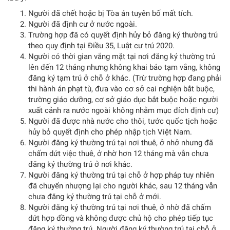
Người đã chết hoặc bị Tòa án tuyên bố mất tích.
Người đã định cư ở nước ngoài.
Trường hợp đã có quyết định hủy bỏ đăng ký thường trú
theo quy định tại Điều 35, Luật cư trú 2020.
Người có thời gian vắng mặt tại nơi đăng ký thường trú
lên đến 12 tháng nhưng không khai báo tạm vắng, không
đăng ký tạm trú ở chỗ ở khác. (Trừ trường hợp đang phải
thi hành án phạt tù, đưa vào cơ sở cai nghiện bắt buộc,
trường giáo dưỡng, cơ sở giáo dục bắt buộc hoặc người
xuất cảnh ra nước ngoài không nhằm mục đích định cư)
Người đã được nhà nước cho thôi, tước quốc tịch hoặc
hủy bỏ quyết định cho phép nhập tịch Việt Nam.
Người đăng ký thường trú tại nơi thuê, ở nhở nhưng đã
chấm dứt việc thuê, ở nhờ hơn 12 tháng mà vẫn chưa
đăng ký thường trú ở nơi khác.
Người đăng ký thường trú tại chỗ ở hợp pháp tuy nhiên
đã chuyển nhượng lại cho người khác, sau 12 tháng vẫn
chưa đăng ký thường trú tại chỗ ở mới.
Người đăng ký thường trú tại nơi thuê, ở nhờ đã chấm
dứt hợp đồng và không được chủ hộ cho phép tiếp tục
đăng ký thường trú. Người đăng ký thường trú tại chỗ ở