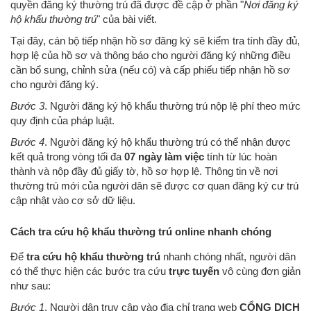
quyền đăng ký thường trú đã được đề cập ở phần "
Nơi đăng ký
hộ khẩu thường trú
" của bài viết.
Tại đây, cán bộ tiếp nhận hồ sơ đăng ký sẽ kiểm tra tính đầy đủ,
hợp lệ của hồ sơ và thông báo cho người đăng ký những điều
cần bổ sung, chỉnh sửa (nếu có) và cấp phiếu tiếp nhận hồ sơ
cho người đăng ký.
Bước 3
. Người đăng ký hộ khẩu thường trú nộp lệ phí theo mức
quy định của pháp luật.
Bước 4
. Người đăng ký hộ khẩu thường trú có thể nhận được
kết quả trong vòng tối đa
07 ngày làm việc
tính từ lúc hoàn
thành và nộp đầy đủ giấy tờ, hồ sơ hợp lệ. Thông tin về nơi
thường trú mới của người dân sẽ được cơ quan đăng ký cư trú
cập nhật vào cơ sở dữ liệu.
Cách tra cứu hộ khẩu thường trú online nhanh chóng
Để
tra cứu hộ khẩu thường trú
nhanh chóng nhất, người dân
có thể thực hiện các bước tra cứu
trực tuyến
vô cùng đơn giản
như sau:
Bước 1
. Người dân truy cập vào địa chỉ trang web
CỔNG DỊCH