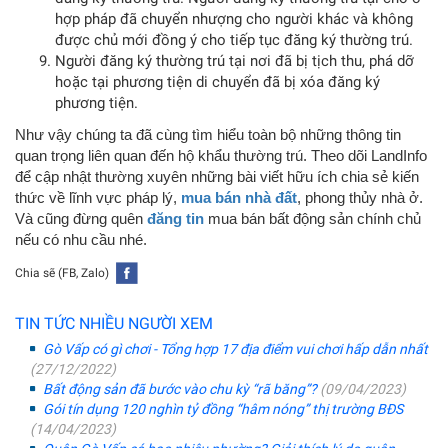
hợp pháp đã chuyển nhượng cho người khác và không
được chủ mới đồng ý cho tiếp tục đăng ký thường trú.
Người đăng ký thường trú tại nơi đã bị tịch thu, phá dỡ
hoặc tại phương tiện di chuyển đã bị xóa đăng ký
phương tiện.
Như vậy chúng ta đã cùng tìm hiểu toàn bộ những thông tin
quan trọng liên quan đến hộ khẩu thường trú. Theo dõi LandInfo
để cập nhật thường xuyên những bài viết hữu ích chia sẻ kiến
thức về lĩnh vực pháp lý,
mua bán nhà đất
, phong thủy nhà ở.
Và cũng đừng quên
đăng tin
mua bán bất động sản chính chủ
nếu có nhu cầu nhé.
Chia sẽ (FB, Zalo)
TIN TỨC NHIỀU NGƯỜI XEM
Gò Vấp có gì chơi - Tổng hợp 17 địa điểm vui chơi hấp dẫn nhất
(27/12/2022)
Bất động sản đã bước vào chu kỳ “rã băng”?
(09/04/2023)
Gói tín dụng 120 nghìn tỷ đồng “hâm nóng” thị trường BĐS
(14/04/2023)