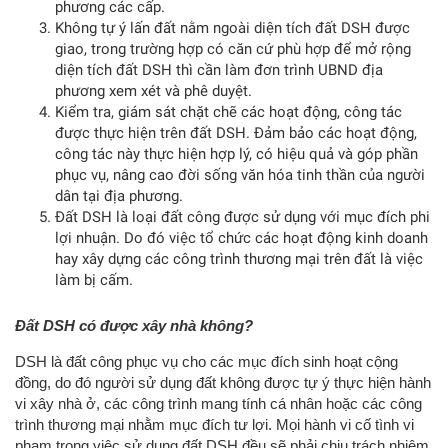
phương các cấp.
Không tự ý lấn đất nằm ngoài diện tích đất DSH được
giao, trong trường hợp có căn cứ phù hợp để mở rộng
diện tích đất DSH thì cần làm đơn trình UBND địa
phương xem xét và phê duyệt.
Kiểm tra, giám sát chặt chẽ các hoạt động, công tác
được thực hiện trên đất DSH. Đảm bảo các hoạt động,
công tác này thực hiện hợp lý, có hiệu quả và góp phần
phục vụ, nâng cao đời sống văn hóa tinh thần của người
dân tại địa phương.
Đất DSH là loại đất công được sử dụng với mục đích phi
lợi nhuận. Do đó việc tổ chức các hoạt động kinh doanh
hay xây dựng các công trình thương mại trên đất là việc
làm bị cấm.
Đất DSH có được xây nhà không?
DSH là đất công phục vụ cho các mục đích sinh hoạt cộng
đồng, do đó người sử dụng đất không được tự ý thực hiện hành
vi xây nhà ở, các công trình mang tính cá nhân hoặc các công
trình thương mại nhằm mục đích tư lợi. Mọi hành vi cố tình vi
phạm trong việc sử dụng đất DSH đều sẽ phải chịu trách nhiệm