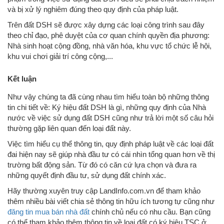
và bị xử lý nghiêm đúng theo quy định của pháp luật.
Trên đất DSH sẽ được xây dựng các loại công trình sau đây
theo chỉ đạo, phê duyệt của cơ quan chính quyền địa phương:
Nhà sinh hoạt cộng đồng, nhà văn hóa, khu vực tổ chức lễ hội,
khu vui chơi giải trí công cộng,...
Kết luận
Như vậy chúng ta đã cùng nhau tìm hiểu toàn bộ những thông
tin chi tiết về: Ký hiệu đất DSH là gì, những quy định của Nhà
nước về việc sử dụng đất DSH cũng như trả lời một số câu hỏi
thường gặp liên quan đến loại đất này.
Việc tìm hiểu cụ thể thông tin, quy định pháp luật về các loại đất
đai hiện nay sẽ giúp nhà đầu tư có cái nhìn tổng quan hơn về thị
trường bất động sản. Từ đó có căn cứ lựa chọn và đưa ra
những quyết định đầu tư, sử dụng đất chính xác.
Hãy thường xuyên truy cập LandInfo.com.vn để tham khảo
thêm nhiều bài viết chia sẻ thông tin hữu ích tương tự cũng như
đăng tin
mua bán nhà đất
chính chủ nếu có nhu cầu. Bạn cũng
có thể tham khảo thêm thông tin về loại đất có ký hiệu TSC ở