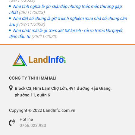
(29/11/2023)
Nhà tình nghĩa là gì? Giải đáp những thắc mắc thường gặp
nhất
(29/11/2023)
Nhà đất sổ chung là gì? 5 kinh nghiệm mua nhà sổ chung cần
lưu ý
(29/11/2023)
Nhà phát mãi là gì: Xem xét 08 lợi ích - rủi ro trước khi quyết
định đầu tư
(25/11/2023)
CÔNG TY TNHH MAHALI
Block C3, Him Lam Chợ Lớn, 491 đường Hậu Giang,
phường 11, quận 6
Copyright © 2022 LandInfo.com.vn
Hotline
0766.023.923