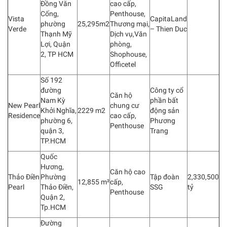
Đồng Văn
cao cấp,
Cống,
Penthouse,
Vista
CapitaLand
phường
25,295m2
Thương mại,
Verde
– Thien Duc
Thạnh Mỹ
Dịch vụ,Văn
Lợi, Quận
phòng,
2, TP HCM
Shophouse,
Officetel
Số 192
đường
Công ty cổ
Căn hộ
Nam Kỳ
phần bất
New Pearl
chung cư
Khởi Nghĩa,
2229 m2
động sản
Residence
cao cấp,
phường 6,
Phương
Penthouse
quận 3,
Trang
TP.HCM
Quốc
Hương,
Căn hộ cao
Thảo Điền
Phường
Tập đoàn
2,330,500
12,855 m²
cấp,
Pearl
Thảo Điền,
SSG
tỷ
Penthouse
Quận 2,
Tp.HCM
Đường