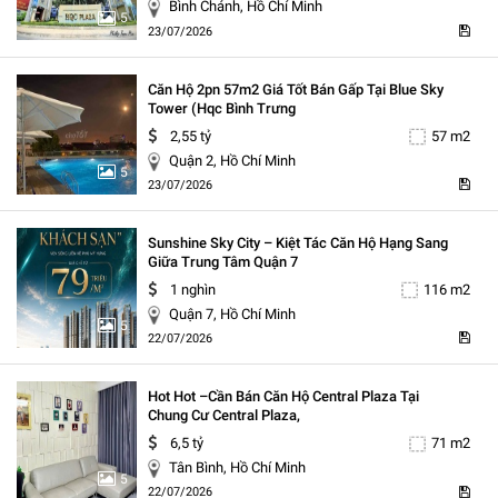
Bình Chánh, Hồ Chí Minh
5
23/07/2026
Căn Hộ 2pn 57m2 Giá Tốt Bán Gấp Tại Blue Sky
Tower (hqc Bình Trưng
2,55 tỷ
57 m2
Quận 2, Hồ Chí Minh
5
23/07/2026
Sunshine Sky City – Kiệt Tác Căn Hộ Hạng Sang
Giữa Trung Tâm Quận 7
1 nghìn
116 m2
Quận 7, Hồ Chí Minh
5
22/07/2026
Hot Hot –cần Bán Căn Hộ Central Plaza Tại
Chung Cư Central Plaza,
6,5 tỷ
71 m2
Tân Bình, Hồ Chí Minh
5
22/07/2026