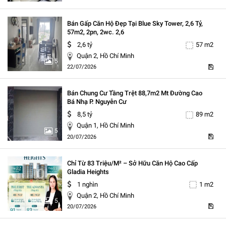
Bán Gấp Căn Hộ Đẹp Tại Blue Sky Tower, 2,6 Tỷ,
57m2, 2pn, 2wc. 2,6
2,6 tỷ
57 m2
Quận 2, Hồ Chí Minh
5
22/07/2026
Bán Chung Cư Tầng Trệt 88,7m2 Mt Đường Cao
Bá Nhạ P. Nguyễn Cư
8,5 tỷ
89 m2
Quận 1, Hồ Chí Minh
5
20/07/2026
Chỉ Từ 83 Triệu/m² – Sở Hữu Căn Hộ Cao Cấp
Gladia Heights
1 nghìn
1 m2
Quận 2, Hồ Chí Minh
5
20/07/2026