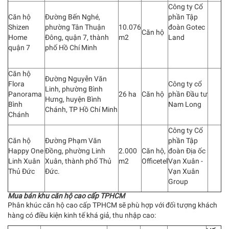
Công ty Cổ
Căn hộ
Đường Bến Nghé,
phần Tập
Shizen
phường Tân Thuận
10.076
đoàn Gotec
Căn hộ
Home
Đông, quận 7, thành
m2
Land
quận 7
phố Hồ Chí Minh
Căn hộ
Đường Nguyễn Văn
Flora
Công ty cổ
Linh, phường Bình
Panorama
26 ha
Căn hộ
phần Đầu tư
Hưng, huyện Bình
Bình
Nam Long
Chánh, TP Hồ Chí Minh
Chánh
Công ty Cổ
Căn hộ
Đường Phạm Văn
phần Tập
Happy One
Đồng, phường Linh
2.000
Căn hộ,
đoàn Địa ốc
Linh Xuân
Xuân, thành phố Thủ
m2
Officetel
Vạn Xuân -
Thủ Đức
Đức.
Vạn Xuân
Group
Mua bán khu căn hộ cao cấp TPHCM
Phân khúc căn hộ cao cấp TPHCM sẽ phù hợp với đối tượng khách
hàng có điều kiện kinh tế khá giả, thu nhập cao: