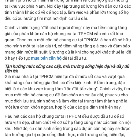
tại khu vực phía Nam. Nơi đây tập trung số lượng lớn dân cư từ các
tỉnh thành khác đổ về để học tập, làm việc và phần lớn trong số họ
đều có xu hướng tìm một nơi định cư lâu dài.
Chính vì hiện trạng “đất chật người đông” này mà tiềm năng tăng
giá của phân khúc căn hộ chung cư tại TPHCM vẫn còn rất khả
quan. Chọn mua một căn hộ chung cư tại TPHCM là bạn đã sở hữu
cho mình một tài sản giá trị, có tiềm năng tăng giá cao và đảm bảo
mang đến mức lãi suất lý tưởng dù là khi cho người khác thuê lại để
ở hay tiếp tục
mua bán căn hộ
để tái đầu tư.
Tận hưởng mức sống cao cấp, môi trường sống hiện đại và đầy đủ
tiện ích
Giá mua nhà ở tại TPHCM hiện tại đã ở mức rất cao và vượt quá
khả năng của những gia đình có điều kiện kinh tế tầm trung, đặc
biệt là ở các khu vực trung tâm “tấc đất tấc vàng”. Chính vì vậy, tìm
mua một căn hộ chung cư để làm chốn an cư lâu dài, phục vụ cho
mục đích lưu trú, sinh sống và làm việc tại trung tâm thành phố là
một lựa chọn khôn ngoan, hợp lý của các gia đình trẻ hiện nay.
Hầu hết các căn hộ chung cư tại TPHCM đều được đầu tư để sở
hữu vị trí đẹp, chăm chút về cơ sở hạ tầng cũng như các tiện ích nội
khu. Nhờ đó, cư dân sinh sống trong các dự án căn hộ này sẽ được
tận hưởng giá trị cuộc sống đích thực, môi trường sống hiện đại,