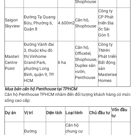
Shophouse
Công ty
Đường Tạ Quang
CP Phát
Saigon
Căn hộ,
Bửu, Phường 6,
4.600m2
triển Địa
Skyview
Shophouse
Quận 8
ốc Sài
Gòn 5
Đường Vành đai
Công ty
Căn hộ,
3, thuộc khu đô
TNHH
Officetel,
Masteri
thị Vinhome
Phát triển
Shophouse,
Centre
Grand Park,
6 ha
Bất động
Duplex sân
Point
phường Long
sản
vườn,
Bình, quận 9, TP.
Masterise
Penthouse
HCM
Homes
Mua bán căn hộ Penthouse tại TPHCM
Căn hộ Penthouse TPHCM nhắm đến đối tượng khách hàng có mức
sống cao cấp:
Vốn đầu
Dự án
Vị trí
Diện tích
Loại hình
Chủ đầu tư
tư
Căn hộ
Đường
chung cư