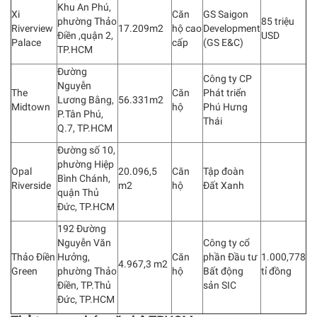
Khu An Phú,
Xi
Căn
GS Saigon
phường Thảo
85 triệu
Riverview
17.209m2
hộ cao
Development
Điền ,quận 2,
USD
Palace
cấp
(GS E&C)
TP.HCM
Đường
Công ty CP
Nguyễn
The
Căn
Phát triển
Lương Bằng,
56.331m2
Midtown
hộ
Phú Hưng
P.Tân Phú,
Thái
Q.7, TP.HCM
Đường số 10,
phường Hiệp
Opal
20.096,5
Căn
Tập đoàn
Bình Chánh,
Riverside
m2
hộ
Đất Xanh
quận Thủ
Đức, TP.HCM
192 Đường
Nguyễn Văn
Công ty cổ
Thảo Điền
Hưởng,
Căn
phần Đầu tư
1.000,778
4.967,3 m2
Green
phường Thảo
hộ
Bất động
tỉ đồng
Điền, TP.Thủ
sản SIC
Đức, TP.HCM