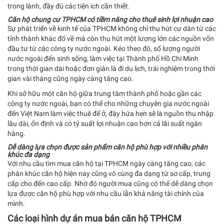
trong lành, đầy đủ các tiện ích cần thiết.
Căn hộ chung cư TPHCM có tiềm năng cho thuê sinh lợi nhuận cao
Sự phát triển về kinh tế của TPHCM không chỉ thu hút cư dân từ các
tỉnh thành khác đổ về mà còn thu hút một lượng lớn các nguồn vốn
đầu tư từ các công ty nước ngoài. Kéo theo đó, số lượng người
nước ngoài đến sinh sống, làm việc tại Thành phố Hồ Chí Minh
trong thời gian dài hoặc đơn giản là đi du lịch, trải nghiệm trong thời
gian vài tháng cũng ngày càng tăng cao.
Khi sở hữu một căn hộ giữa trung tâm thành phố hoặc gần các
công ty nước ngoài, bạn có thể cho những chuyên gia nước ngoài
đến Việt Nam làm việc thuê để ở, đây hứa hẹn sẽ là nguồn thu nhập
lâu dài, ổn định và có tỷ suất lợi nhuận cao hơn cả lãi suất ngân
hàng.
Dễ dàng lựa chọn được sản phẩm căn hộ phù hợp với nhiều phân
khúc đa dạng
Với nhu cầu tìm mua căn hộ tại TPHCM ngày càng tăng cao, các
phân khúc căn hộ hiện nay cũng vô cùng đa dạng từ sơ cấp, trung
cấp cho đến cao cấp. Nhờ đó người mua cũng có thể dễ dàng chọn
lựa được căn hộ phù hợp với nhu cầu lẫn khả năng tài chính của
mình.
Các loại hình dự án mua bán căn hộ TPHCM