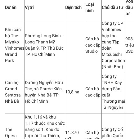
Vốn
Loại
Dự án
Vị trí
Diện tích
Chủ đầu tư
đầu
hình
tư
Công ty CP
Khu căn
Vinhomes
hộ The
Phường Long Bình -
hợp tác
Căn hộ
908
Miyako
Long Thạnh Mỹ,
cùng Tập
cao cấp,
triệu
Vinhomes
Quận 9, TP. Thủ Đức,
đoàn
Studio
USD
Grand
TP. Hồ Chí Minh
Mitsubishi
Park
Corporation
(Nhật Bản)
Công ty
Căn hộ
Đường Nguyễn Hữu
TNHH Xây
Grand
Thọ, xã Phước Kiển,
Căn hộ
dựng Sản
10,8 ha
Sentosa
huyện Nhà Bè, TP
cao cấp
xuất
Nhà Bè
Hồ Chí Minh
Thương mại
Tài Nguyên
Khu 1.16 và khu
1.17 thuộc Khu chức
The
năng số 1, Khu đô
Công ty Cổ
11.370
Căn hộ
Opera
thị mới Thủ Thiêm,
phần Quốc
m2
cao cấp