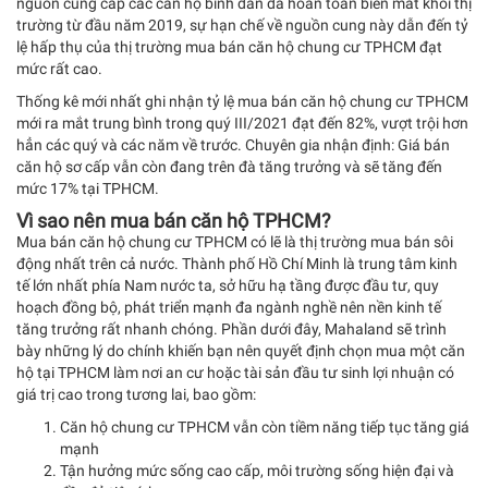
nguồn cung cấp các căn hộ bình dân đã hoàn toàn biến mất khỏi thị
trường từ đầu năm 2019, sự hạn chế về nguồn cung này dẫn đến tỷ
lệ hấp thụ của thị trường mua bán căn hộ chung cư TPHCM đạt
mức rất cao.
Thống kê mới nhất ghi nhận tỷ lệ mua bán căn hộ chung cư TPHCM
mới ra mắt trung bình trong quý III/2021 đạt đến 82%, vượt trội hơn
hẳn các quý và các năm về trước. Chuyên gia nhận định: Giá bán
căn hộ sơ cấp vẫn còn đang trên đà tăng trưởng và sẽ tăng đến
mức 17% tại TPHCM.
Vì sao nên mua bán căn hộ TPHCM?
Mua bán căn hộ chung cư TPHCM có lẽ là thị trường mua bán sôi
động nhất trên cả nước. Thành phố Hồ Chí Minh là trung tâm kinh
tế lớn nhất phía Nam nước ta, sở hữu hạ tầng được đầu tư, quy
hoạch đồng bộ, phát triển mạnh đa ngành nghề nên nền kinh tế
tăng trưởng rất nhanh chóng. Phần dưới đây, Mahaland sẽ trình
bày những lý do chính khiến bạn nên quyết định chọn mua một căn
hộ tại TPHCM làm nơi an cư hoặc tài sản đầu tư sinh lợi nhuận có
giá trị cao trong tương lai, bao gồm:
Căn hộ chung cư TPHCM vẫn còn tiềm năng tiếp tục tăng giá
mạnh
Tận hưởng mức sống cao cấp, môi trường sống hiện đại và