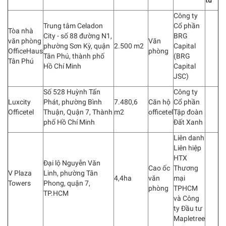
tư
Công ty
Trung tâm Celadon
Cổ phần
Tòa nhà
City - số 88 đường N1,
BRG
văn phòng
Văn
phường Sơn Kỳ, quận
2.500 m2
Capital
OfficeHaus
phòng
Tân Phú, thành phố
(BRG
Tân Phú
Hồ Chí Minh
Capital
JSC)
Số 528 Huỳnh Tấn
Công ty
Luxcity
Phát, phường Bình
7.480,6
Căn hộ
Cổ phần
Officetel
Thuận, Quận 7, Thành
m2
officetel
Tập đoàn
phố Hồ Chí Minh
Đất Xanh
Liên danh
Liên hiệp
HTX
Đại lộ Nguyễn Văn
Cao ốc
Thương
V Plaza
Linh, phường Tân
4,4ha
văn
mại
Towers
Phong, quận 7,
phòng
TPHCM
TP.HCM
và Công
ty Đầu tư
Mapletree