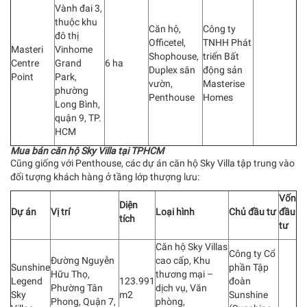
Vành đai 3,
thuộc khu
Căn hộ,
Công ty
đô thị
Officetel,
TNHH Phát
Masteri
Vinhome
Shophouse,
triển Bất
Centre
Grand
6 ha
Duplex sân
động sản
Point
Park,
vườn,
Masterise
phường
Penthouse
Homes
Long Bình,
quận 9, TP.
HCM
Mua bán căn hộ Sky Villa tại TPHCM
Cũng giống với Penthouse, các dự án căn hộ Sky Villa tập trung vào
đối tượng khách hàng ở tầng lớp thượng lưu:
Vốn
Diện
Dự án
Vị trí
Loại hình
Chủ đầu tư
đầu
tích
tư
Căn hộ Sky Villas
Công ty Cổ
Đường Nguyễn
cao cấp, Khu
Sunshine
phần Tập
Hữu Thọ,
thương mại –
Legend
123.991
đoàn
Phường Tân
dịch vụ, Văn
Sky
m2
Sunshine
Phong, Quận 7,
phòng,