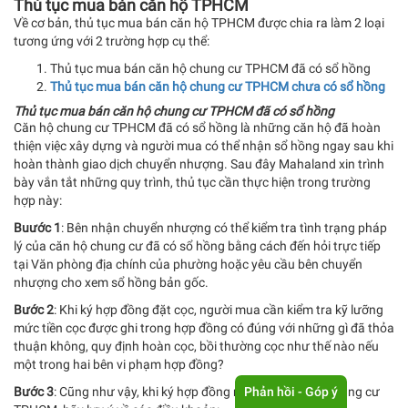
Thủ tục mua bán căn hộ TPHCM
Về cơ bản, thủ tục mua bán căn hộ TPHCM được chia ra làm 2 loại
tương ứng với 2 trường hợp cụ thể:
Thủ tục mua bán căn hộ chung cư TPHCM đã có sổ hồng
Thủ tục mua bán căn hộ chung cư TPHCM chưa có sổ hồng
Thủ tục mua bán căn hộ chung cư TPHCM đã có sổ hồng
Căn hộ chung cư TPHCM đã có sổ hồng là những căn hộ đã hoàn
thiện việc xây dựng và người mua có thể nhận sổ hồng ngay sau khi
hoàn thành giao dịch chuyển nhượng. Sau đây Mahaland xin trình
bày vắn tắt những quy trình, thủ tục cần thực hiện trong trường
hợp này:
Buước 1
: Bên nhận chuyển nhượng có thể kiểm tra tình trạng pháp
lý của căn hộ chung cư đã có sổ hồng bằng cách đến hỏi trực tiếp
tại Văn phòng địa chính của phường hoặc yêu cầu bên chuyển
nhượng cho xem sổ hồng bản gốc.
Bước 2
: Khi ký hợp đồng đặt cọc, người mua cần kiểm tra kỹ lưỡng
mức tiền cọc được ghi trong hợp đồng có đúng với những gì đã thỏa
thuận không, quy định hoàn cọc, bồi thường cọc như thế nào nếu
một trong hai bên vi phạm hợp đồng?
Phản hồi - Góp ý
Bước 3
: Cũng như vậy, khi ký hợp đồng mua bán căn hộ chung cư