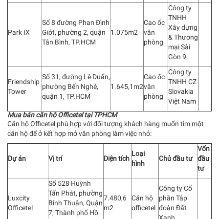
Công ty
TNHH
Số 8 đường Phan Đình
Cao ốc
Xây dựng
Park IX
Giót, phường 2, quận
1.075m2
văn
& Thương
Tân Bình, TP.HCM
phòng
mại Sài
Gòn 9
Công ty
Số 31, đường Lê Duẩn,
Cao ốc
Friendship
TNHH CZ
phường Bến Nghé,
1.645,1m2
văn
Tower
Slovakia
quận 1, TP.HCM
phòng
Việt Nam
Mua bán căn hộ Officetel tại TPHCM
Căn hộ Officetel phù hợp với đối tượng khách hàng muốn tìm một
căn hộ để ở kết hợp mở văn phòng làm việc nhỏ:
Vốn
Loại
Dự án
Vị trí
Diện tích
Chủ đầu tư
đầu
hình
tư
Số 528 Huỳnh
Công ty Cổ
Tấn Phát, phường
Luxcity
7.480,6
Căn hộ
phần Tập
Bình Thuận, Quận
Officetel
m2
officetel
đoàn Đất
7, Thành phố Hồ
Xanh