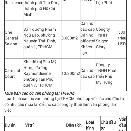
Residence
thành phố Thủ Đức,
Lộc Phát
thành phố Hồ Chí
Minh
Căn hộ
Số 1 đường Phạm
cao cấp,
Công ty
One
500
Ngũ Lão, phường
Căn hộ
TNHH
Central
8.600m2
triệu
Nguyễn Thái Bình,
officetel,
Saigon
Saigon
USD
quận 1, TP.HCM
Khách
Glory
sạn
Khu đô thị Phú Mỹ
Công ty
Hưng, đường
Cardinal
Căn hộ
TNHH Phát
Raymondienne,
10.800m2
Court
cao cấp
triển Phú
phường Tân Phú,
Mỹ Hưng
quận 7, TP.HCM.
Mua bán cao ốc văn phòng tại TPHCM
Loại hình cao ốc văn phòng tại TPHCM phù hợp với các chủ đầu tư
có nhu cầu mua lại để cho các công ty thuê làm văn phòng làm
việc:
Vốn
Loại
Chủ đầu
Dự án
Vị trí
Diện tích
đầu
hình
tư