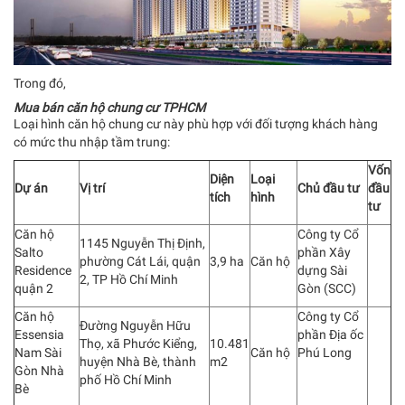
Trong đó,
Mua bán căn hộ chung cư TPHCM
Loại hình căn hộ chung cư này phù hợp với đối tượng khách hàng
có mức thu nhập tầm trung:
Vốn
Diện
Loại
Dự án
Vị trí
Chủ đầu tư
đầu
tích
hình
tư
Căn hộ
Công ty Cổ
1145 Nguyễn Thị Định,
Salto
phần Xây
phường Cát Lái, quận
3,9 ha
Căn hộ
Residence
dựng Sài
2, TP Hồ Chí Minh
quận 2
Gòn (SCC)
Căn hộ
Công ty Cổ
Đường Nguyễn Hữu
Essensia
phần Địa ốc
Thọ, xã Phước Kiểng,
10.481
Nam Sài
Căn hộ
Phú Long
huyện Nhà Bè, thành
m2
Gòn Nhà
phố Hồ Chí Minh
Bè