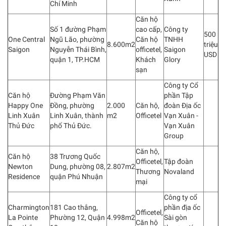
Chí Minh
Căn hộ
Số 1 đường Phạm
cao cấp,
Công ty
500
One Central
Ngũ Lão, phường
Căn hộ
TNHH
8.600m2
triệu
Saigon
Nguyễn Thái Bình,
officetel,
Saigon
USD
quận 1, TP.HCM
Khách
Glory
sạn
Công ty Cổ
Căn hộ
Đường Phạm Văn
phần Tập
Happy One
Đồng, phường
2.000
Căn hộ,
đoàn Địa ốc
Linh Xuân
Linh Xuân, thành
m2
Officetel
Vạn Xuân -
Thủ Đức
phố Thủ Đức.
Vạn Xuân
Group
Căn hộ,
Căn hộ
38 Trương Quốc
Officetel,
Tập đoàn
Newton
Dung, phường 08,
2.807m2
Thương
Novaland
Residence
quận Phú Nhuận
mại
Công ty cổ
Charmington
181 Cao thắng,
phần địa ốc
Officetel,
La Pointe
Phường 12, Quận
4.998m2
Sài gòn
Căn hộ