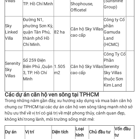
Villas
(Sunshine
TP. Hồ Chí Minh
Shophouse,
Group)
Officetel
Đường N1,
Công ty Cổ
Sky
phường Sơn Kỳ,
phần
Căn hộ Sky Villas
Linked
quận Tân Phú,
82 ha
Gamuda
cao cấp
Villa
thành phố Hồ
Land
Chí Minh.
(HCMC)
Công Ty Cổ
Số 259 Điện
Phần
Serenity
Biên Phủ ,Quận
1.505
Căn hộ Sky Villas
Serenity
Sky
3, TP. Hồ Chí
m2
cao cấp
Sky Villas
Villas
Minh
thuộc Sơn
Kim Land
Các dự án căn hộ ven sông tại TPHCM
Trong những năm gần đây, xu hướng xây dựng và mua bán căn hộ
chung cư TPHCM tại các dự án căn hộ ven sông tăng mạnh nhờ sở
hữu ưu thế về vị trí có giá trị về mặt phong thủy, cảnh quan đẹp,
không khí trong lành, môi trường sống mát mẻ:
Loại
Vốn đầu
Dự án
Vị trí
Diện tích
Chủ đầu tư
hình
tư