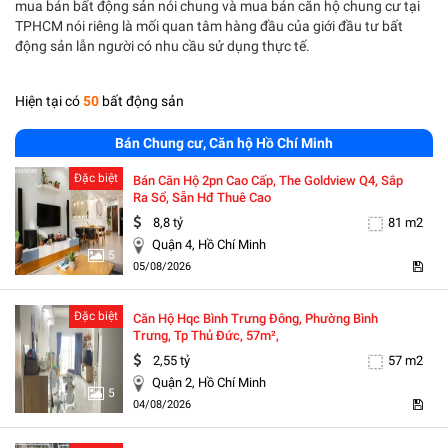
mua bán bất động sản nói chung và mua bán căn hộ chung cư tại
TPHCM nói riêng là mối quan tâm hàng đầu của giới đầu tư bất
động sản lẫn người có nhu cầu sử dụng thực tế.
Hiện tại có
50
bất động sản
Bán Chung cư, Căn hộ Hồ Chí Minh
Đặc biệt
Bán Căn Hộ 2pn Cao Cấp, The Goldview Q4, Sắp
Ra Sổ, Sẵn Hđ Thuê Cao
8,8 tỷ
81 m2
Quận 4, Hồ Chí Minh
5
05/08/2026
Đặc biệt
Căn Hộ Hqc Bình Trưng Đông, Phường Bình
Trưng, Tp Thủ Đức, 57m²,
2,55 tỷ
57 m2
Quận 2, Hồ Chí Minh
5
04/08/2026