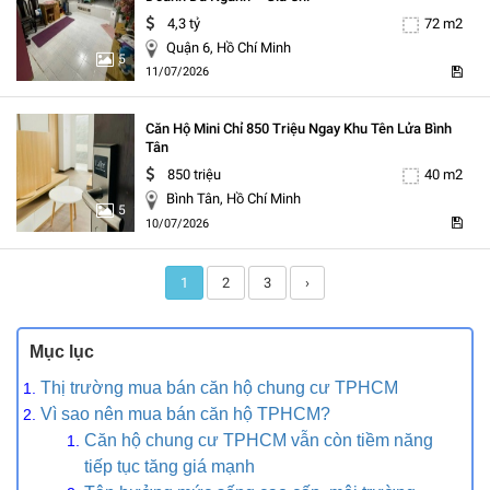
4,3 tỷ
72 m2
Quận 6, Hồ Chí Minh
5
11/07/2026
Căn Hộ Mini Chỉ 850 Triệu Ngay Khu Tên Lửa Bình
Tân
850 triệu
40 m2
Bình Tân, Hồ Chí Minh
5
10/07/2026
1
2
3
›
Mục lục
Thị trường mua bán căn hộ chung cư TPHCM
Vì sao nên mua bán căn hộ TPHCM?
Căn hộ chung cư TPHCM vẫn còn tiềm năng
tiếp tục tăng giá mạnh