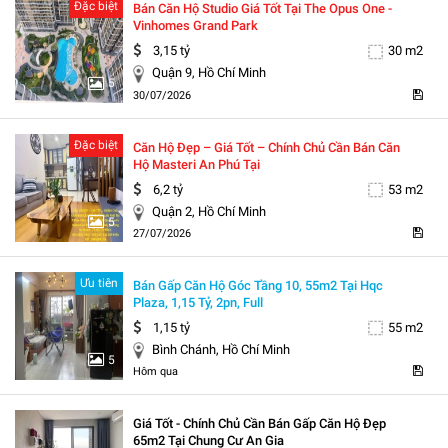
Đặc biệt
Bán Căn Hộ Studio Giá Tốt Tại The Opus One -
Vinhomes Grand Park
3,15 tỷ
30 m2
Quận 9, Hồ Chí Minh
5
30/07/2026
Đặc biệt
Căn Hộ Đẹp – Giá Tốt – Chính Chủ Cần Bán Căn
Hộ Masteri An Phú Tại
6,2 tỷ
53 m2
Quận 2, Hồ Chí Minh
5
27/07/2026
Ưu tiên
Bán Gấp Căn Hộ Góc Tầng 10, 55m2 Tại Hqc
Plaza, 1,15 Tỷ, 2pn, Full
1,15 tỷ
55 m2
Bình Chánh, Hồ Chí Minh
5
Hôm qua
Giá Tốt - Chính Chủ Cần Bán Gấp Căn Hộ Đẹp
65m2 Tại Chung Cư An Gia