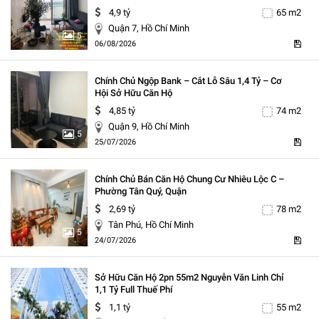
4,9 tỷ
65 m2
Quận 7, Hồ Chí Minh
5
06/08/2026
Chính Chủ Ngộp Bank – Cắt Lỗ Sâu 1,4 Tỷ – Cơ
Hội Sở Hữu Căn Hộ
4,85 tỷ
74 m2
Quận 9, Hồ Chí Minh
5
25/07/2026
Chính Chủ Bán Căn Hộ Chung Cư Nhiêu Lộc C –
Phường Tân Quý, Quận
2,69 tỷ
78 m2
Tân Phú, Hồ Chí Minh
5
24/07/2026
Sở Hữu Căn Hộ 2pn 55m2 Nguyễn Văn Linh Chỉ
1,1 Tỷ Full Thuế Phí
1,1 tỷ
55 m2