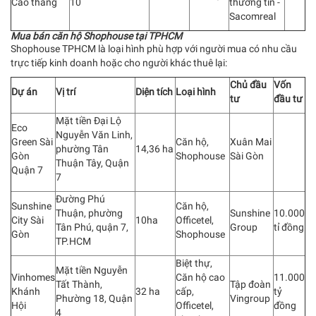
Cao thắng
10
thương tín -
Sacomreal
Mua bán căn hộ Shophouse tại TPHCM
Shophouse TPHCM là loại hình phù hợp với người mua có nhu cầu
trực tiếp kinh doanh hoặc cho người khác thuê lại:
Chủ đầu
Vốn
Dự án
Vị trí
Diện tích
Loại hình
tư
đầu tư
Mặt tiền Đại Lộ
Eco
Nguyễn Văn Linh,
Green Sài
Căn hộ,
Xuân Mai
phường Tân
14,36 ha
Gòn
Shophouse
Sài Gòn
Thuận Tây, Quận
Quận 7
7
Đường Phú
Sunshine
Căn hộ,
Thuận, phường
Sunshine
10.000
City Sài
10ha
Officetel,
Tân Phú, quận 7,
Group
tỉ đồng
Gòn
Shophouse
TP.HCM
Biệt thự,
Mặt tiền Nguyễn
Vinhomes
Căn hộ cao
11.000
Tất Thành,
Tập đoàn
Khánh
32 ha
cấp,
tỷ
Phường 18, Quận
Vingroup
Hội
Officetel,
đồng
4