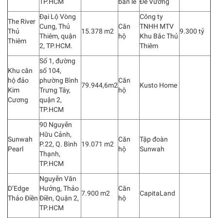
TP.HCM
bán lẻ
Đế Vương
Đại Lộ Vòng
Công ty
The River
Cung, Thủ
Căn
TNHH MTV
Thủ
15.378 m2
9.300 tỷ
Thiêm, quận
hộ
Khu Bắc Thủ
Thiêm
2, TP.HCM.
Thiêm
Số 1, đường
Khu căn
số 104,
hộ đảo
phường Bình
Căn
79.944,6m2
Kusto Home
Kim
Trưng Tây,
hộ
Cương
quận 2,
TP.HCM
90 Nguyễn
Hữu Cảnh,
Sunwah
Căn
Tập đoàn
P.22, Q. Bình
19.071 m2
Pearl
hộ
Sunwah
Thạnh,
TP.HCM
Nguyễn Văn
D’Edge
Hưởng, Thảo
Căn
7.900 m2
CapitaLand
Thảo Điền
Điền, Quận 2,
hộ
TP.HCM