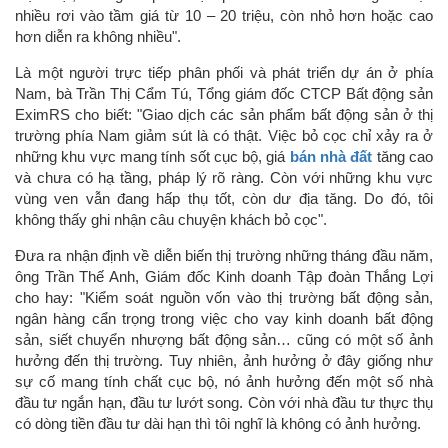
nhiều rơi vào tầm giá từ 10 – 20 triệu, còn nhỏ hơn hoặc cao
hơn diễn ra không nhiều".
Là một người trực tiếp phân phối và phát triển dự án ở phía
Nam, bà Trần Thị Cẩm Tú, Tổng giám đốc CTCP Bất động sản
EximRS cho biết: "Giao dịch các sản phẩm bất động sản ở thị
trường phía Nam giảm sút là có thật. Việc bỏ cọc chỉ xảy ra ở
những khu vực mang tính sốt cục bộ, giá
bán nhà đất
tăng cao
và chưa có hạ tầng, pháp lý rõ ràng. Còn với những khu vực
vùng ven vẫn đang hấp thụ tốt, còn dư địa tăng. Do đó, tôi
không thấy ghi nhận câu chuyện khách bỏ cọc".
Đưa ra nhận định về diễn biến thị trường những tháng đầu năm,
ông Trần Thế Anh, Giám đốc Kinh doanh Tập đoàn Thắng Lợi
cho hay: "Kiểm soát nguồn vốn vào thị trường bất động sản,
ngân hàng cẩn trọng trong việc cho vay kinh doanh bất động
sản, siết chuyển nhượng bất động sản… cũng có một số ảnh
hưởng đến thị trường. Tuy nhiên, ảnh hưởng ở đây giống như
sự cố mang tính chất cục bộ, nó ảnh hưởng đến một số nhà
đầu tư ngắn hạn, đầu tư lướt song. Còn với nhà đầu tư thực thụ
có dòng tiền đầu tư dài hạn thì tôi nghĩ là không có ảnh hưởng.