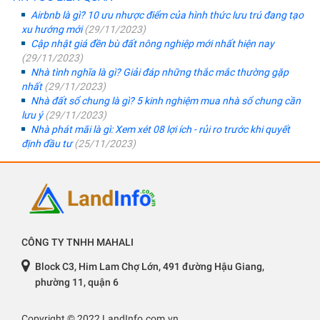
Airbnb là gì? 10 ưu nhược điểm của hình thức lưu trú đang tạo
xu hướng mới
(29/11/2023)
Cập nhật giá đền bù đất nông nghiệp mới nhất hiện nay
(29/11/2023)
Nhà tình nghĩa là gì? Giải đáp những thắc mắc thường gặp
nhất
(29/11/2023)
Nhà đất sổ chung là gì? 5 kinh nghiệm mua nhà sổ chung cần
lưu ý
(29/11/2023)
Nhà phát mãi là gì: Xem xét 08 lợi ích - rủi ro trước khi quyết
định đầu tư
(25/11/2023)
CÔNG TY TNHH MAHALI
Block C3, Him Lam Chợ Lớn, 491 đường Hậu Giang,
phường 11, quận 6
Copyright © 2022 LandInfo.com.vn