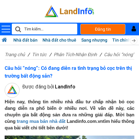
Đăng tin
Nhà đất bán
Nhà đất cho thuê
Sang nhượng
Tin chính chủ
Trang chủ
Tin tức
Phân Tích-Nhận Định
Câu hỏi “nóng”: C
Câu hỏi “nóng”: Có đang diễn ra tình trạng bỏ cọc trên thị
trường bất động sản?
Được đăng bởi
LandInfo
Hiện nay, thông tin nhiều nhà đầu tư chấp nhận bỏ cọc
đang diễn ra phổ biến ở nhiều nơi. Về vấn đề này, các
chuyên gia bất động sản đưa ra những giải đáp. Mời bạn
cùng
trang
mua bán nhà đất
Landinfo.com.vntìm hiểu thông
qua bài viết chi tiết bên dưới!