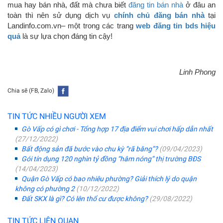
mua hay bán nhà, đất mà chưa biết
đăng tin bán nhà
ở đâu an
toàn thì nên sử dụng dịch vụ
chính chủ đăng bán nhà
tại
Landinfo.com.vn– một trong các trang
web đăng tin bds hiệu
quả
là sự lựa chọn đáng tin cậy!
Linh Phong
Chia sẽ (FB, Zalo)
TIN TỨC NHIỀU NGƯỜI XEM
Gò Vấp có gì chơi - Tổng hợp 17 địa điểm vui chơi hấp dẫn nhất
(27/12/2022)
Bất động sản đã bước vào chu kỳ “rã băng”?
(09/04/2023)
Gói tín dụng 120 nghìn tỷ đồng “hâm nóng” thị trường BĐS
(14/04/2023)
Quận Gò Vấp có bao nhiêu phường? Giải thích lý do quận
không có phường 2
(10/12/2022)
Đất SKX là gì? Có lên thổ cư được không?
(29/08/2022)
TIN TỨC LIÊN QUAN