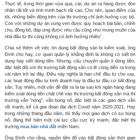
Thực tế, trong thời gian vừa qua, các dự án ra hàng được đón
nhận rất tốt và tính minh bạch rất cao. Cho nên, quan điểm của
tôi, những biến động trên của thị trường chỉ ảnh hưởng cục bộ.
Còn với những dự án vùng ven được quy hoạch bài bản, chỉnh
chu, đồng bộ, đáp ứng được nhu cầu cũng như mong muốn của
nhà đầu tư thì cũng không có ảnh hưởng nhiều".
Chia sẻ thêm về việc tín dụng bất động sản bị kiểm soát, ông
Đính cho hay, cơ quan quản lý khẳng định là không có siết tín
dụng hay siết dòng tiền. Nhưng, câu chuyện quản lí dòng tiền,
đặc biệt đối với thị trường bất động sản có lẽ cũng diễn ra trong
vài năm trở lại đây. Điều này nghĩa là hạn chế đầu tư cho vay,
các hoạt động đầu tư kinh doanh hay là đầu tư đầu cơ bất động
sản. Tuy nhiên, một vấn đề đặt ra là tại sao khi ngân hàng đang
kiểm soát dòng tiền chặt chẽ vào thị trường bất động sản mà thị
trường vẫn "nóng", vẫn bùng nổ, đặc biệt là các giao dịch vẫn
rất mạnh, kể cả giai đoạn đại dịch Covid năm 2020-2021. Hay
trong những tháng đầu năm, tôi thấy mọi giao dịch có sự bùng
nổ, đang thể hiện một cái lực cầu cực kỳ mạnh, đặc biệt thị
trường
mua bán nhà đất
miền Nam.
Ông Đính cho rằng, nguồn tiền đổ vào bất động sản thời gian