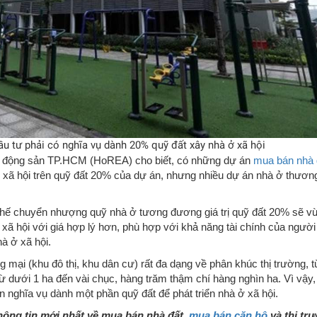
ầu tư phải có nghĩa vụ dành 20% quỹ đất xây nhà ở xã hội
ất động sản TP.HCM (HoREA) cho biết, có những dự án
mua bán nhà 
xã hội trên quỹ đất 20% của dự án, nhưng nhiều dự án nhà ở thươn
hế chuyển nhượng quỹ nhà ở tương đương giá trị quỹ đất 20% sẽ v
xã hội với giá hợp lý hơn, phù hợp với khả năng tài chính của người
à ở xã hội.
mại (khu đô thị, khu dân cư) rất đa dạng về phân khúc thị trường, t
ừ dưới 1 ha đến vài chục, hàng trăm thậm chí hàng nghìn ha. Vì vậy,
 nghĩa vụ dành một phần quỹ đất để phát triển nhà ở xã hội.
hông tin mới nhất về mua bán nhà đất,
mua bán căn hộ
và thị tr