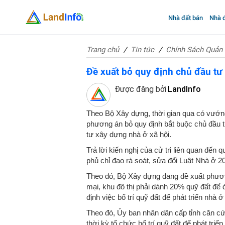
Nhà đất bán
Nhà đ
Trang chủ
Tin tức
Chính Sách Quản 
Đề xuất bỏ quy định chủ đầu tư
Được đăng bởi
LandInfo
Theo Bộ Xây dựng, thời gian qua có vướng
phương án bỏ quy định bắt buộc chủ đầu t
tư xây dựng nhà ở xã hội.
Trả lời kiến ​​nghị của cử tri liên quan đ
phủ chỉ đạo rà soát, sửa đổi Luật Nhà ở 20
Theo đó, Bộ Xây dựng đang đề xuất phươn
mại, khu đô thị phải dành 20% quỹ đất để
định việc bố trí quỹ đất để phát triển nhà
Theo đó, Ủy ban nhân dân cấp tỉnh căn cứ
thời kỳ tổ chức bố trí quỹ đất để phát triển