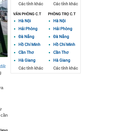
Các tỉnh khác
Các tỉnh khác
VĂN PHÒNG C.T
PHÒNG TRỌ C.T
Hà Nội
Hà Nội
Hải Phòng
Hải Phòng
Đà Nẵng
Đà Nẵng
Hồ Chí Minh
Hồ Chí Minh
Cần Thơ
Cần Thơ
Hà Giang
Hà Giang
đất
Các tỉnh khác
Các tỉnh khác
g
ừa
ừ
 cần
ường