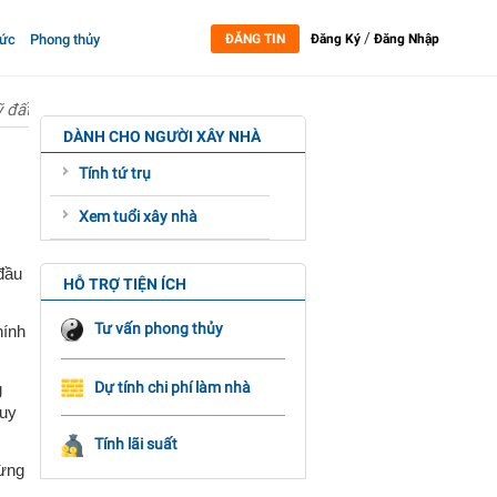
/
tức
Phong thủy
ĐĂNG TIN
Đăng Ký
Đăng Nhập
 đất xây nhà ở xã hội
DÀNH CHO NGƯỜI XÂY NHÀ
Tính tứ trụ
Xem tuổi xây nhà
đầu
HỖ TRỢ TIỆN ÍCH
Tư vấn phong thủy
hính
Dự tính chi phí làm nhà
g
quy
Tính lãi suất
từng