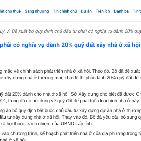
ất cho thuê
Sang nhượng
Tin chính chủ
Dự án
Tiện ích
Danh bạ
Tin 
Lý
Đề xuất bỏ quy định chủ đầu tư phải có nghĩa vụ dành 20% quỹ
 phải có nghĩa vụ dành 20% quỹ đất xây nhà ở xã hội
 mắc về chính sách phát triển nhà ở xã hội. Theo đó, Bộ đã đề xuất
ư xây dựng nhà ở thương mại, khu đô thị phải dành 20% quỹ đất để 
ến quỹ đất 20% dành cho nhà ở xã hội, Sở Xây dựng cho biết đã được C
14, trong đó có nội dung về quỹ đất để phát triển loại hình nhà ở này.
g án bỏ quy định bắt buộc chủ đầu tư xây dựng dự án nhà ở thươn
 đầu tư xây dựng nhà ở xã hội. Thay vào đó, Bộ đã yêu cầu bổ sung 
 ở xã hội thuộc trách nhiệm của UBND cấp tỉnh.
 vào chương trình, kế hoạch phát triển nhà ở của địa phương trong 
 nhà ở xã hội.