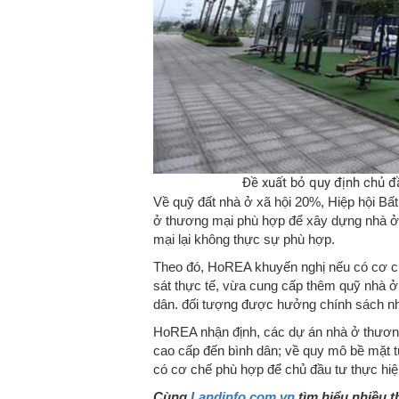
Đề xuất bỏ quy định chủ đ
Về quỹ đất nhà ở xã hội 20%, Hiệp hội B
ở thương mại phù hợp để xây dựng nhà ở 
mại lại không thực sự phù hợp.
Theo đó, HoREA khuyến nghị nếu có cơ c
sát thực tế, vừa cung cấp thêm quỹ nhà ở 
dân. đối tượng được hưởng chính sách nh
HoREA nhận định, các dự án nhà ở thương 
cao cấp đến bình dân; về quy mô bề mặt t
có cơ chế phù hợp để chủ đầu tư thực hiện
Cùng
Landinfo.com.vn
tìm hiểu nhiều t