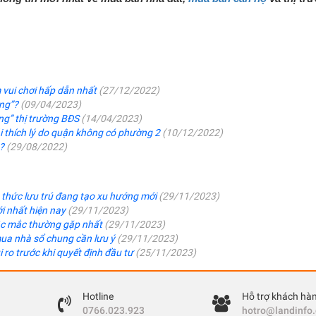
m vui chơi hấp dẫn nhất
(27/12/2022)
ăng”?
(09/04/2023)
ng” thị trường BĐS
(14/04/2023)
 thích lý do quận không có phường 2
(10/12/2022)
g?
(29/08/2022)
 thức lưu trú đang tạo xu hướng mới
(29/11/2023)
i nhất hiện nay
(29/11/2023)
hắc mắc thường gặp nhất
(29/11/2023)
mua nhà sổ chung cần lưu ý
(29/11/2023)
ủi ro trước khi quyết định đầu tư
(25/11/2023)
Hotline
Hỗ trợ khách hà
0766.023.923
hotro@landinfo