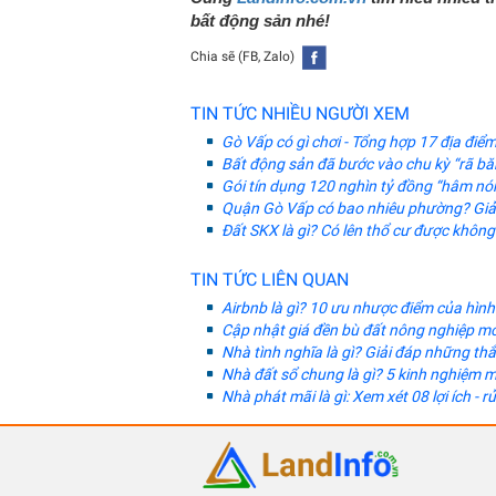
bất động sản nhé!
Chia sẽ (FB, Zalo)
TIN TỨC NHIỀU NGƯỜI XEM
Gò Vấp có gì chơi - Tổng hợp 17 địa điể
Bất động sản đã bước vào chu kỳ “rã b
Gói tín dụng 120 nghìn tỷ đồng “hâm nó
Quận Gò Vấp có bao nhiêu phường? Giải
Đất SKX là gì? Có lên thổ cư được khôn
TIN TỨC LIÊN QUAN
Airbnb là gì? 10 ưu nhược điểm của hình
Cập nhật giá đền bù đất nông nghiệp mớ
Nhà tình nghĩa là gì? Giải đáp những t
Nhà đất sổ chung là gì? 5 kinh nghiệm 
Nhà phát mãi là gì: Xem xét 08 lợi ích - r