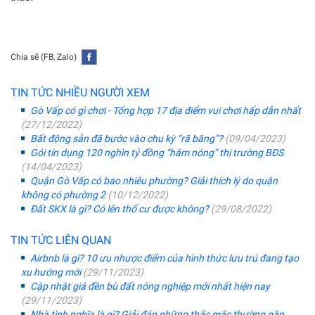
Chia sẽ (FB, Zalo)
TIN TỨC NHIỀU NGƯỜI XEM
Gò Vấp có gì chơi - Tổng hợp 17 địa điểm vui chơi hấp dẫn nhất
(27/12/2022)
Bất động sản đã bước vào chu kỳ “rã băng”?
(09/04/2023)
Gói tín dụng 120 nghìn tỷ đồng “hâm nóng” thị trường BĐS
(14/04/2023)
Quận Gò Vấp có bao nhiêu phường? Giải thích lý do quận
không có phường 2
(10/12/2022)
Đất SKX là gì? Có lên thổ cư được không?
(29/08/2022)
TIN TỨC LIÊN QUAN
Airbnb là gì? 10 ưu nhược điểm của hình thức lưu trú đang tạo
xu hướng mới
(29/11/2023)
Cập nhật giá đền bù đất nông nghiệp mới nhất hiện nay
(29/11/2023)
Nhà tình nghĩa là gì? Giải đáp những thắc mắc thường gặp