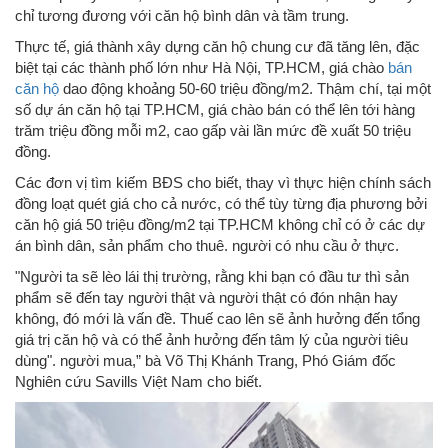
chỉ tương đương với căn hộ bình dân và tầm trung.
Thực tế, giá thành xây dựng căn hộ chung cư đã tăng lên, đặc
biệt tại các thành phố lớn như Hà Nội, TP.HCM, giá chào
bán
căn hộ
dao động khoảng 50-60 triệu đồng/m2. Thậm chí, tại một
số dự án căn hộ tại TP.HCM, giá chào bán có thể lên tới hàng
trăm triệu đồng mỗi m2, cao gấp vài lần mức đề xuất 50 triệu
đồng.
Các đơn vị tìm kiếm BĐS cho biết, thay vì thực hiện chính sách
đồng loạt quét giá cho cả nước, có thể tùy từng địa phương bởi
căn hộ giá 50 triệu đồng/m2 tại TP.HCM không chỉ có ở các dự
án bình dân, sản phẩm cho thuê. người có nhu cầu ở thực.
"Người ta sẽ lèo lái thị trường, rằng khi bạn có đầu tư thì sản
phẩm sẽ đến tay người thật và người thật có đón nhận hay
không, đó mới là vấn đề. Thuế cao lên sẽ ảnh hưởng đến tổng
giá trị căn hộ và có thể ảnh hưởng đến tâm lý của người tiêu
dùng". người mua,” bà Võ Thị Khánh Trang, Phó Giám đốc
Nghiên cứu Savills Việt Nam cho biết.