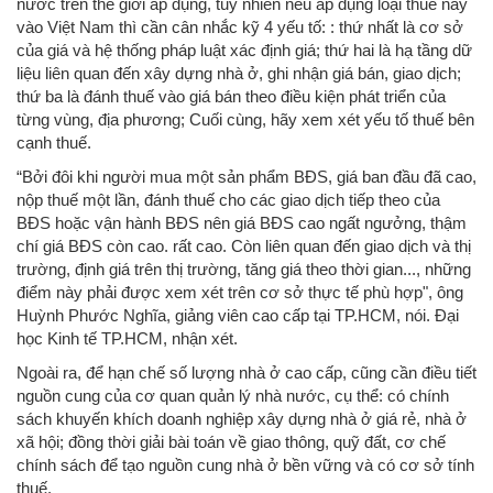
nước trên thế giới áp dụng, tuy nhiên nếu áp dụng loại thuế này
vào Việt Nam thì cần cân nhắc kỹ 4 yếu tố: : thứ nhất là cơ sở
của giá và hệ thống pháp luật xác định giá; thứ hai là hạ tầng dữ
liệu liên quan đến xây dựng nhà ở, ghi nhận giá bán, giao dịch;
thứ ba là đánh thuế vào giá bán theo điều kiện phát triển của
từng vùng, địa phương; Cuối cùng, hãy xem xét yếu tố thuế bên
cạnh thuế.
“Bởi đôi khi người mua một sản phẩm BĐS, giá ban đầu đã cao,
nộp thuế một lần, đánh thuế cho các giao dịch tiếp theo của
BĐS hoặc vận hành BĐS nên giá BĐS cao ngất ngưởng, thậm
chí giá BĐS còn cao. rất cao. Còn liên quan đến giao dịch và thị
trường, định giá trên thị trường, tăng giá theo thời gian..., những
điểm này phải được xem xét trên cơ sở thực tế phù hợp", ông
Huỳnh Phước Nghĩa, giảng viên cao cấp tại TP.HCM, nói. Đại
học Kinh tế TP.HCM, nhận xét.
Ngoài ra, để hạn chế số lượng nhà ở cao cấp, cũng cần điều tiết
nguồn cung của cơ quan quản lý nhà nước, cụ thể: có chính
sách khuyến khích doanh nghiệp xây dựng nhà ở giá rẻ, nhà ở
xã hội; đồng thời giải bài toán về giao thông, quỹ đất, cơ chế
chính sách để tạo nguồn cung nhà ở bền vững và có cơ sở tính
thuế.