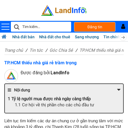
Đăng tin
Nhà đất bán
Nhà đất cho thuê
Sang nhượng
Tin chính chủ
Trang chủ
Tin tức
Góc Chia Sẻ
TP.HCM thiếu nhà giá rẻ 
TP.HCM thiếu nhà giá rẻ trầm trọng
Được đăng bởi
LandInfo
Nội dung
Tỷ lệ người mua được nhà ngày càng thấp
Cơ hội về thị phần cho các chủ đầu tư
Liên tục tìm kiếm các dự án chung cư ở gần trung tâm với mức
giá khoảng
3 tỷ đồng
, chị Thanh Kim (28 tuổi) sống tại TP.HCM