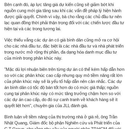
Bên cạnh đó, áp lực tăng giá dự kiến cũng sẽ giảm bớt khi
nguồn cung mới gia tăng sau khi các vấn đề pháp lý hiện hành
được giải quyết. Chính vì vậy, bà cho rằng các chủ đầu tư nên
lạc quan đồng thời phải thận trọng đối với các chiến lược đầu tư
hiện tại và các trong tương lai.
Việc thiếu vắng các dự án có giá bình dân cũng mở ra cơ hội
cho các nhà đầu tư, đặc biệt là các nhà đầu tư và nhà phát triển
trong nước mở rộng thị phần, đa dạng hóa danh mục đầu tư
của mình trong phân khúc này.
"Mặc dù lợi nhuận biên trên từng dự án có thể kém hấp dẫn hơn
so với các phân khúc cao cấp nhưng quy mô tiềm năng rất lớn
của phân khúc này sẽ là yếu tố hấp dẫn nên cân nhắc. Các dự
án bình dân có tốc độ bán tốt hơn do có mức giá thấp; nguồn
cung tại phân khúc này có mức tăng trưởng chậm hơn so với
các dự án cao cấp, do đó sự canh tranh về khách hàng sẽ ít
quyết liệt hơn", chuyên gia của JLL đánh giá.
Bình luận về tiềm năng của thị trường nhà ở giá rẻ, ông Trần
Nhật Quang, Giám đốc bộ phận Nghiên cứu và Phát triển của
C.T Group, cho rằng nhu cầu của người nhân TP.HCM đối với