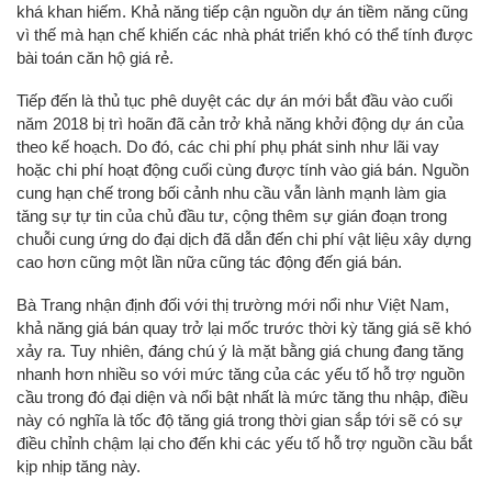
khá khan hiếm. Khả năng tiếp cận nguồn dự án tiềm năng cũng
vì thế mà hạn chế khiến các nhà phát triển khó có thể tính được
bài toán căn hộ giá rẻ.
Tiếp đến là thủ tục phê duyệt các dự án mới bắt đầu vào cuối
năm 2018 bị trì hoãn đã cản trở khả năng khởi động dự án của
theo kế hoạch. Do đó, các chi phí phụ phát sinh như lãi vay
hoặc chi phí hoạt động cuối cùng được tính vào giá bán. Nguồn
cung hạn chế trong bối cảnh nhu cầu vẫn lành mạnh làm gia
tăng sự tự tin của chủ đầu tư, cộng thêm sự gián đoạn trong
chuỗi cung ứng do đại dịch đã dẫn đến chi phí vật liệu xây dựng
cao hơn cũng một lần nữa cũng tác động đến giá bán.
Bà Trang nhận định đối với thị trường mới nổi như Việt Nam,
khả năng giá bán quay trở lại mốc trước thời kỳ tăng giá sẽ khó
xảy ra. Tuy nhiên, đáng chú ý là mặt bằng giá chung đang tăng
nhanh hơn nhiều so với mức tăng của các yếu tố hỗ trợ nguồn
cầu trong đó đại diện và nổi bật nhất là mức tăng thu nhập, điều
này có nghĩa là tốc độ tăng giá trong thời gian sắp tới sẽ có sự
điều chỉnh chậm lại cho đến khi các yếu tố hỗ trợ nguồn cầu bắt
kịp nhịp tăng này.