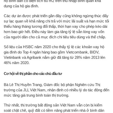
hộ bình dân có diện tích 60 m2 trên thu nhập bình quân khả
dụng của hộ gia đình.
Các dự án được phát triển gần đây cũng không ngừng thúc đẩy
sự lạc quan về khả năng chi trả với mức lãi suất và hạn mức tối
thiểu hàng tháng tương đối thấp, thời hạn vay cho phép kéo dài
hơn bao giờ hết. Điều này làm gia tăng tỷ lệ sẵn lòng vay vốn
của người dân cho cả mục đích chi tiêu tiêu dùng và thế chấp.
Số liệu của HSBC năm 2020 cho thấy tỷ lệ các khoản vay hộ
gia đình do Top 4 ngân hàng bao gồm Vietcombank, BIDV,
Vietinbank và Agribank nắm giữ đã tăng từ 28% năm 2013 lên
46% năm 2020.
Cơ hội về thị phần cho các chủ đầu tư
Bà Lê Thị Huyền Trang, Giám đốc bộ phận Nghiên cứu Thị
trường của JLL Việt Nam, nhận định có nhiều lý do tác động đến
mức tăng giá trung bình toàn thị trường.
Thứ nhất, thị trường bất động sản Việt Nam vẫn còn bị kiểm
soát chặt chẽ, quỹ đất có tiềm năng phát triển nhà ở bình dân