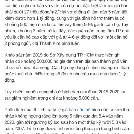
các tiện nghi cơ bản và vị trí của dự án, đặc biệt là mức giá bán
phải dưới 27 triệu đồng/m2.
"Hai vợ chồng đi làm gần 5 năm tiết
kiệm được hơn
1 tỷ đồng
, cùng với gia đình hỗ trợ thêm là có
khoảng 500 triệu nữa là có thể vay thêm 50% giá trị căn hộ. Tuy
nhiên, khoảng 3 năm trở lại đây, các quận gần trung tâm TP chủ
yếu là căn hộ cao cấp với giá từ 4-
6 tỷ đồng
đối với một căn hộ
2 phòng ngủ", chị Thanh Kim bình luận.
Khảo sát năm 2019 do Sở Xây dựng TP.HCM thực hiện ghi
nhận có khoảng 500.000 hộ gia đình trên địa bàn thành phố vẫn
chưa sở hữu nhà riêng. Các hộ này đang ở nhờ nhà người thân
hoặc thuê nhà. 94% trong số đó có nhu cầu mua nhà dưới
1 tỷ
đồng
.
Tuy nhiên, nguồn cung nhà ở bình dân giai đoạn 2019-2020 lại
sụt giảm nghiêm trọng chỉ đạt khoảng 5.000 căn.
Phân tích của JLL chỉ ra tỷ lệ giá
bán căn hộ
bình dân so với thu
nhập không ngừng tăng lên trong 5 năm qua đạt 5,4 vào năm
2020, gần tới ngưỡng kỷ lục sau hơn một thập kỷ rưỡi 5,8 vào
năm 2007. Tỷ lệ này được tính với công thức giá trung bình căn