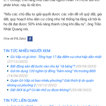
phân khúc này là rất lớn.
"Nếu các chủ đầu tư giải quyết được các vấn đề về quỹ đất, giá
đất, quy hoạch khu dân cư cũng như hệ thống hạ tầng xã hội là
họ đã đạt được 50% khả năng thành công khi đầu tư", ông Trần
Nhật Quang nói.
Chia sẽ (FB, Zalo)
TIN TỨC NHIỀU NGƯỜI XEM
Gò Vấp có gì chơi - Tổng hợp 17 địa điểm vui chơi hấp dẫn nhất
(27/12/2022)
Bất động sản đã bước vào chu kỳ “rã băng”?
(09/04/2023)
Gói tín dụng 120 nghìn tỷ đồng “hâm nóng” thị trường BĐS
(14/04/2023)
Quận Gò Vấp có bao nhiêu phường? Giải thích lý do quận
không có phường 2
(10/12/2022)
Đất SKX là gì? Có lên thổ cư được không?
(29/08/2022)
TIN TỨC LIÊN QUAN