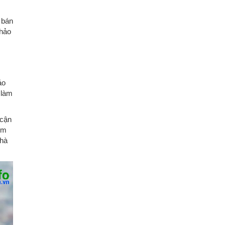
 bán
khảo
ảo
 làm
 cận
ệm
nhà