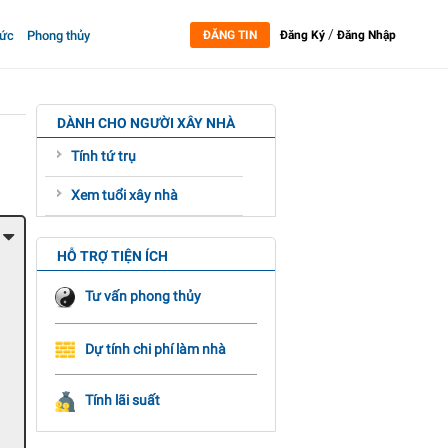
/
tức
Phong thủy
ĐĂNG TIN
Đăng Ký
Đăng Nhập
DÀNH CHO NGƯỜI XÂY NHÀ
Tính tứ trụ
Xem tuổi xây nhà
HỖ TRỢ TIỆN ÍCH
Tư vấn phong thủy
Dự tính chi phí làm nhà
Tính lãi suất