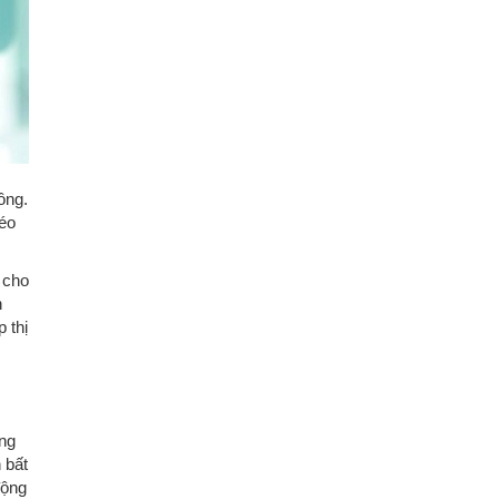
ông.
kéo
 cho
n
 thị
ăng
 bất
động