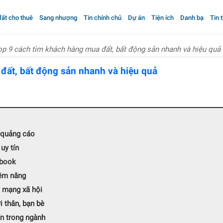
ất cho thuê
Sang nhượng
Tin chính chủ
Dự án
Tiện ích
Danh bạ
Tin 
op 9 cách tìm khách hàng mua đất, bất động sản nhanh và hiệu quả
đất, bất động sản nhanh và hiệu quả
 quảng cáo
uy tín
ebook
iềm năng
n mạng xã hội
 thân, bạn bè
ín trong ngành