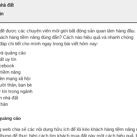
nhà đất
ân
đề được các chuyên viên môi giới bất động sản quan tâm hàng đầu. 
khách hàng tiềm năng đúng đắn? Cách nào hiệu quả và nhanh chóng
đáp chi tiết cho mình ngay trong bài viết hôm nay:
và quảng cáo
ất uy tín
acebook
 tiềm năng
rên mạng xã hội
ời thân, bạn bè
 tín trong ngành
n nhà đất
thân
quảng cáo
ang web chia sẻ các nội dung hữu ích để lôi kéo khách hàng tiềm năng
Nhưng để thực hiện cách tìm khách mua đất này một cách hiệu quả, 