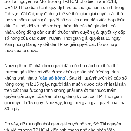
Sở Tài nguyên và Môi trường TP.HCM cho biết, năm 2018,
UBND TP có ban hành quy định về bộ thủ tục hành chính trong
lĩnh vực đất đai, quy định cụ thể về thời gian giải quyết các thủ
tục và thẩm quyền giải quyết hồ sơ liên quan đến việc hợp thửa
đất. Cụ thể, đối với hồ sơ hợp thửa đất của hộ gia đình, cá
nhân, cộng đồng dân cư thì thuộc thẩm quyền giải quyết ký cấp
sổ hồng của các quận, huyện. Thời gian giải quyết là 15 ngày.
Văn phòng Đăng ký đất đai TP sẽ giải quyết các hồ sơ hợp
thửa của tổ chức.
Nhưng thực tế phần lớn người dân có nhu cầu hợp thửa thì
thường gắn liền với việc được chứng nhận nhà ở/công trình
không phải nhà ở (
cấp sổ hồng
). Sau khi quận/huyện ký cấp sổ
hồng xong mất 15 ngày, người dân muốn được cập nhật tài sản
trên đất (nhà ở/công trình không phải nhà ở) thì thuộc thẩm
quyền giải quyết của Văn phòng đăng ký đất đai TP. Thời gian
giải quyết là 15 ngày. Như vậy, tổng thời gian giải quyết phải mất
30 ngày.
Do vậy, để rút ngắn thời gian giải quyết hồ sơ, Sở Tài nguyên
và Môi trường TP.HCM kiến nghị thành phố cho phép Văn