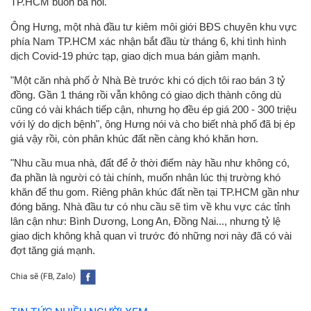
TP.HCM buồn bã nói.
Ông Hưng, một nhà đầu tư kiêm môi giới BĐS chuyên khu vực
phía Nam TP.HCM xác nhận bắt đầu từ tháng 6, khi tình hình
dịch Covid-19 phức tạp, giao dịch mua bán giảm mạnh.
"Một căn nhà phố ở Nhà Bè trước khi có dịch tôi rao bán 3 tỷ
đồng. Gần 1 tháng rồi vẫn không có giao dịch thành công dù
cũng có vài khách tiếp cận, nhưng họ đều ép giá 200 - 300 triệu
với lý do dịch bệnh", ông Hưng nói và cho biết nhà phố đã bị ép
giá vậy rồi, còn phân khúc đất nền càng khó khăn hơn.
"Nhu cầu mua nhà, đất để ở thời điểm này hầu như không có,
đa phần là người có tài chính, muốn nhân lúc thị trường khó
khăn để thu gom. Riêng phân khúc đất nền tại TP.HCM gần như
đóng băng. Nhà đầu tư có nhu cầu sẽ tìm về khu vực các tỉnh
lân cận như: Bình Dương, Long An, Đồng Nai..., nhưng tỷ lệ
giao dịch không khả quan vì trước đó những nơi này đã có vài
đợt tăng giá mạnh.
Chia sẽ (FB, Zalo)