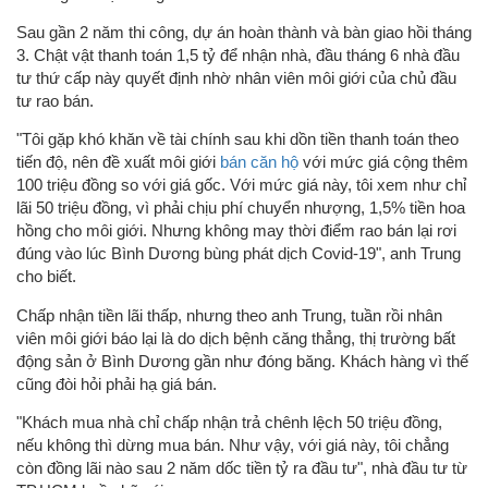
Sau gần 2 năm thi công, dự án hoàn thành và bàn giao hồi tháng
3. Chật vật thanh toán 1,5 tỷ để nhận nhà, đầu tháng 6 nhà đầu
tư thứ cấp này quyết định nhờ nhân viên môi giới của chủ đầu
tư rao bán.
"Tôi gặp khó khăn về tài chính sau khi dồn tiền thanh toán theo
tiến độ, nên đề xuất môi giới
bán căn hộ
với mức giá cộng thêm
100 triệu đồng so với giá gốc. Với mức giá này, tôi xem như chỉ
lãi 50 triệu đồng, vì phải chịu phí chuyển nhượng, 1,5% tiền hoa
hồng cho môi giới. Nhưng không may thời điểm rao bán lại rơi
đúng vào lúc Bình Dương bùng phát dịch Covid-19", anh Trung
cho biết.
Chấp nhận tiền lãi thấp, nhưng theo anh Trung, tuần rồi nhân
viên môi giới báo lại là do dịch bệnh căng thẳng, thị trường bất
động sản ở Bình Dương gần như đóng băng. Khách hàng vì thế
cũng đòi hỏi phải hạ giá bán.
"Khách mua nhà chỉ chấp nhận trả chênh lệch 50 triệu đồng,
nếu không thì dừng mua bán. Như vậy, với giá này, tôi chẳng
còn đồng lãi nào sau 2 năm dốc tiền tỷ ra đầu tư", nhà đầu tư từ