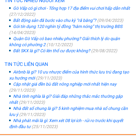
TIN TỨC NHIỀU NGƯỜI XEM
Gò Vấp có gì chơi - Tổng hợp 17 địa điểm vui chơi hấp dẫn nhất
(27/12/2022)
Bất động sản đã bước vào chu kỳ “rã băng”?
(09/04/2023)
Gói tín dụng 120 nghìn tỷ đồng “hâm nóng” thị trường BĐS
(14/04/2023)
Quận Gò Vấp có bao nhiêu phường? Giải thích lý do quận
không có phường 2
(10/12/2022)
Đất SKX là gì? Có lên thổ cư được không?
(29/08/2022)
TIN TỨC LIÊN QUAN
Airbnb là gì? 10 ưu nhược điểm của hình thức lưu trú đang tạo
xu hướng mới
(29/11/2023)
Cập nhật giá đền bù đất nông nghiệp mới nhất hiện nay
(29/11/2023)
Nhà tình nghĩa là gì? Giải đáp những thắc mắc thường gặp
nhất
(29/11/2023)
Nhà đất sổ chung là gì? 5 kinh nghiệm mua nhà sổ chung cần
lưu ý
(29/11/2023)
Nhà phát mãi là gì: Xem xét 08 lợi ích - rủi ro trước khi quyết
định đầu tư
(25/11/2023)