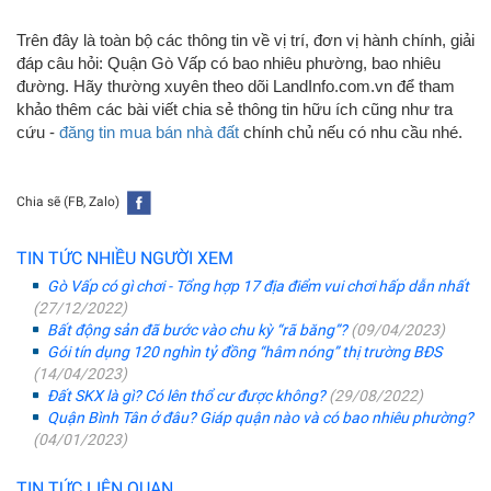
Trên đây là toàn bộ các thông tin về vị trí, đơn vị hành chính, giải
đáp câu hỏi: Quận Gò Vấp có bao nhiêu phường, bao nhiêu
đường. Hãy thường xuyên theo dõi LandInfo.com.vn để tham
khảo thêm các bài viết chia sẻ thông tin hữu ích cũng như tra
cứu -
đăng tin
mua bán nhà đất
chính chủ nếu có nhu cầu nhé.
Chia sẽ (FB, Zalo)
TIN TỨC NHIỀU NGƯỜI XEM
Gò Vấp có gì chơi - Tổng hợp 17 địa điểm vui chơi hấp dẫn nhất
(27/12/2022)
Bất động sản đã bước vào chu kỳ “rã băng”?
(09/04/2023)
Gói tín dụng 120 nghìn tỷ đồng “hâm nóng” thị trường BĐS
(14/04/2023)
Đất SKX là gì? Có lên thổ cư được không?
(29/08/2022)
Quận Bình Tân ở đâu? Giáp quận nào và có bao nhiêu phường?
(04/01/2023)
TIN TỨC LIÊN QUAN