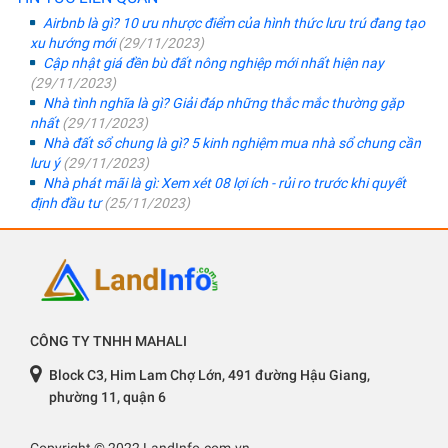
Airbnb là gì? 10 ưu nhược điểm của hình thức lưu trú đang tạo
xu hướng mới
(29/11/2023)
Cập nhật giá đền bù đất nông nghiệp mới nhất hiện nay
(29/11/2023)
Nhà tình nghĩa là gì? Giải đáp những thắc mắc thường gặp
nhất
(29/11/2023)
Nhà đất sổ chung là gì? 5 kinh nghiệm mua nhà sổ chung cần
lưu ý
(29/11/2023)
Nhà phát mãi là gì: Xem xét 08 lợi ích - rủi ro trước khi quyết
định đầu tư
(25/11/2023)
CÔNG TY TNHH MAHALI
Block C3, Him Lam Chợ Lớn, 491 đường Hậu Giang,
phường 11, quận 6
Copyright © 2022 LandInfo.com.vn