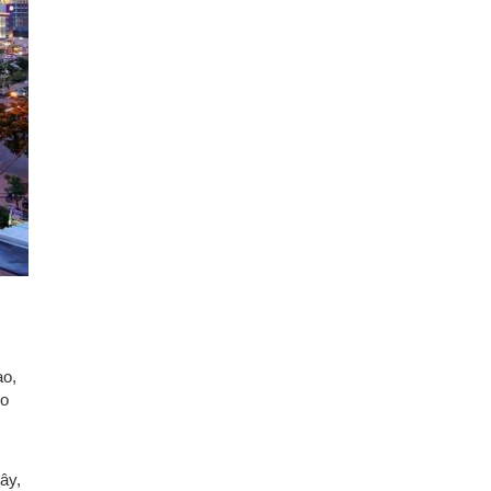
ạo,
eo
ây,