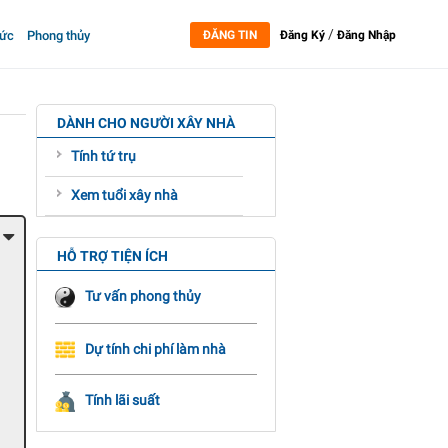
/
tức
Phong thủy
ĐĂNG TIN
Đăng Ký
Đăng Nhập
DÀNH CHO NGƯỜI XÂY NHÀ
Tính tứ trụ
Xem tuổi xây nhà
HỖ TRỢ TIỆN ÍCH
Tư vấn phong thủy
Dự tính chi phí làm nhà
Tính lãi suất