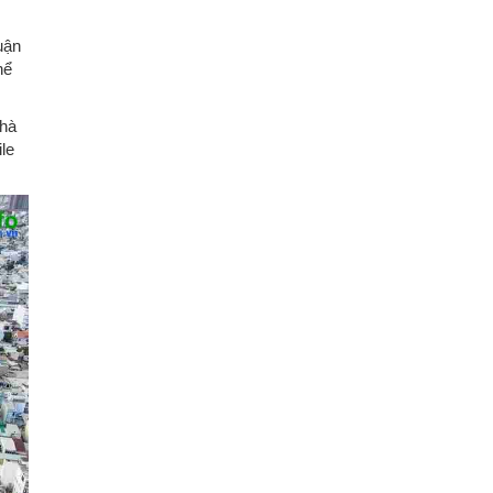
uận
hể
nhà
ile