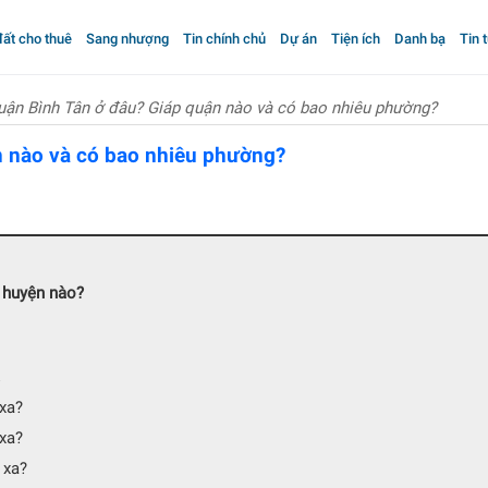
ất cho thuê
Sang nhượng
Tin chính chủ
Dự án
Tiện ích
Danh bạ
Tin 
uận Bình Tân ở đâu? Giáp quận nào và có bao nhiêu phường?
n nào và có bao nhiêu phường?
n huyện nào?
xa?
xa?
 xa?