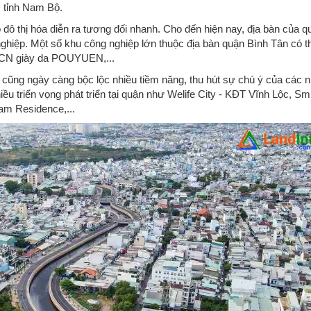
c tỉnh Nam Bộ.
đô thị hóa diễn ra tương đối nhanh. Cho đến hiện nay, địa bàn của q
nghiệp. Một số khu công nghiệp lớn thuộc địa bàn quận Bình Tân có t
KCN giày da POUYUEN,...
 cũng ngày càng bộc lộc nhiều tiềm năng, thu hút sự chú ý của các 
iều triển vọng phát triển tại quận như Welife City - KĐT Vĩnh Lộc, Sm
m Residence,...