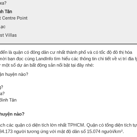
xa?
nh Tân
t Centre Point
Lạc
t Villas
ến là quận có đông dân cư nhất thành phố và có tốc độ đô thị hóa
i bạn đọc cùng LandInfo tìm hiểu các thông tin chi tiết về vị trí địa l
ư một số dự án bất động sản nổi bật tại đây nhé:
uận huyện nào?
g?
xa?
 Bình Tân
 huyện nào?
h các quận có diện tích lớn nhất TPHCM. Quận có tổng diện tích tự
 784.173 người tương ứng với mật độ dân số 15.074 người/km².