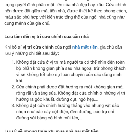
trọng quyết định phần mặt tiền của nhà đẹp hay xấu. Cửa chính
nên được đặt giữa mặt tiền nhà, được thiết kế theo phong cách,
màu sắc phù hợp với kiến trúc tổng thể của ngôi nhà cũng như
cung mệnh của gia chủ.
Lưu tâm đến vị trí cửa chính của căn nhà
Khi bố trí
vị trí cửa chính
của ngôi
nhà mặt tiền
, gia chủ cần
lưu ý những chi tiết sau đây:
Không đặt cửa ở vị trí mà người ta có thể nhìn đến toàn
bộ phần không gian phía sau nhà ngoại trừ phòng khách
vì sẽ không tốt cho sự luân chuyển của các dòng sinh
khí.
Cửa chính phải được đặt hướng ra một không gian mở,
rộng rãi và sáng sủa. Không đặt cửa chính ở những vị trí
hướng ra góc khuất, đường cụt, ngõ hẹp,…
Không đặt cửa chính hướng thẳng vào những vật sắc
nhọn như các cây cột điện, đèn đường, các trụ chỉ
đường với bảng có hình mũi tên,…
Lưu ý về phong thủy khi mua nhà hai mặt tiền