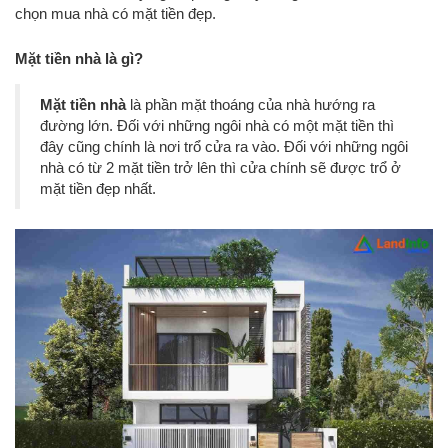
chọn mua nhà có mặt tiền đẹp.
Mặt tiền nhà là gì?
Mặt tiền nhà
là phần mặt thoáng của nhà hướng ra
đường lớn. Đối với những ngôi nhà có một mặt tiền thì
đây cũng chính là nơi trổ cửa ra vào. Đối với những ngôi
nhà có từ 2 mặt tiền trở lên thì cửa chính sẽ được trổ ở
mặt tiền đẹp nhất.