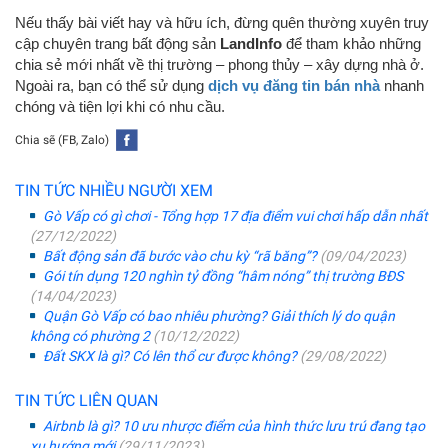
Nếu thấy bài viết hay và hữu ích, đừng quên thường xuyên truy
cập chuyên trang bất động sản
LandInfo
để tham khảo những
chia sẻ mới nhất về thị trường – phong thủy – xây dựng nhà ở.
Ngoài ra, bạn có thể sử dụng
dịch vụ
đăng tin bán nhà
nhanh
chóng và tiện lợi khi có nhu cầu.
Chia sẽ (FB, Zalo)
TIN TỨC NHIỀU NGƯỜI XEM
Gò Vấp có gì chơi - Tổng hợp 17 địa điểm vui chơi hấp dẫn nhất
(27/12/2022)
Bất động sản đã bước vào chu kỳ “rã băng”?
(09/04/2023)
Gói tín dụng 120 nghìn tỷ đồng “hâm nóng” thị trường BĐS
(14/04/2023)
Quận Gò Vấp có bao nhiêu phường? Giải thích lý do quận
không có phường 2
(10/12/2022)
Đất SKX là gì? Có lên thổ cư được không?
(29/08/2022)
TIN TỨC LIÊN QUAN
Airbnb là gì? 10 ưu nhược điểm của hình thức lưu trú đang tạo
xu hướng mới
(29/11/2023)