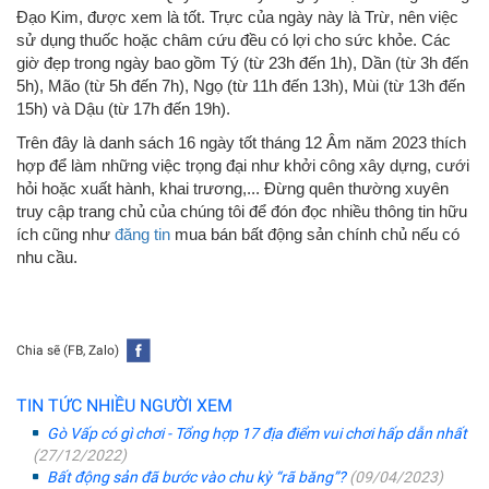
Đạo Kim, được xem là tốt. Trực của ngày này là Trừ, nên việc
sử dụng thuốc hoặc châm cứu đều có lợi cho sức khỏe. Các
giờ đẹp trong ngày bao gồm Tý (từ 23h đến 1h), Dần (từ 3h đến
5h), Mão (từ 5h đến 7h), Ngọ (từ 11h đến 13h), Mùi (từ 13h đến
15h) và Dậu (từ 17h đến 19h).
Trên đây là danh sách 16 ngày tốt tháng 12 Âm năm 2023 thích
hợp để làm những việc trọng đại như khởi công xây dựng, cưới
hỏi hoặc xuất hành, khai trương,... Đừng quên thường xuyên
truy cập trang chủ của chúng tôi để đón đọc nhiều thông tin hữu
ích cũng như
đăng tin
mua bán bất động sản chính chủ nếu có
nhu cầu.
Chia sẽ (FB, Zalo)
TIN TỨC NHIỀU NGƯỜI XEM
Gò Vấp có gì chơi - Tổng hợp 17 địa điểm vui chơi hấp dẫn nhất
(27/12/2022)
Bất động sản đã bước vào chu kỳ “rã băng”?
(09/04/2023)