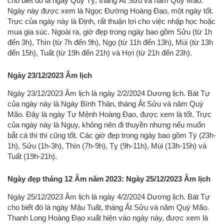
cho biết đó là ngày Quý Tỵ, tháng Ất Sửu và năm Quý Mão.
Ngày này được xem là Ngọc Đường Hoàng Đạo, một ngày tốt.
Trực của ngày này là Định, rất thuận lợi cho việc nhập học hoặc
mua gia súc. Ngoài ra, giờ đẹp trong ngày bao gồm Sửu (từ 1h
đến 3h), Thìn (từ 7h đến 9h), Ngọ (từ 11h đến 13h), Mùi (từ 13h
đến 15h), Tuất (từ 19h đến 21h) và Hợi (từ 21h đến 23h).
Ngày 23/12/2023 Âm lịch
Ngày 23/12/2023 Âm lịch là ngày 2/2/2024 Dương lịch. Bát Tự
của ngày này là Ngày Bính Thân, tháng Ất Sửu và năm Quý
Mão. Đây là ngày Tư Mệnh Hoàng Đạo, được xem là tốt. Trực
của ngày này là Nguy, không nên đi thuyền nhưng nếu muốn
bắt cá thì thì cũng tốt. Các giờ đẹp trong ngày bao gồm Tý (23h-
1h), Sửu (1h-3h), Thìn (7h-9h), Tỵ (9h-11h), Mùi (13h-15h) và
Tuất (19h-21h).
Ngày đẹp tháng 12 Âm năm 2023: Ngày 25/12/2023 Âm lịch
Ngày 25/12/2023 Âm lịch là ngày 4/2/2024 Dương lịch. Bát Tự
cho biết đó là ngày Mậu Tuất, tháng Ất Sửu và năm Quý Mão.
Thanh Long Hoàng Đạo xuất hiện vào ngày này, được xem là