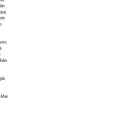
văn
 quy
ịnh
p
được
à
c
 bảo
giá
 Mai