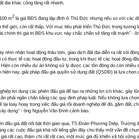
 đất đai khác cũng tăng rất nhanh.
2
 100 m
là giá BĐS đang lập đỉnh ở Thủ Đức nhưng nếu so với các đô
 thế giới, còn rất thấp. Với mục tiêu phát triển Thủ Đức trong tương l
ài chính thì giá trị BĐS khu vực này chắc chắn sẽ tăng rất mạnh" - ô
ày nhìn nhận hoạt động thâu tóm, giao dịch đất đai diễn ra rất sôi độn
i có thực tế các hoạt động đầu tư, trong khi thực tế các hoạt động đầ
 Hiện còn nhiều dự án không xử lý được các tồn động do còn nhiều 
h hiện nay, giải pháp đấu giá quyền sử dụng đất (QSDĐ) là lựa chọn 
.
hiệp lợi dụng các phiên đấu giá để tạo ra những lợi ích khác, gây lũ
ần phải ngăn chặn bằng các quy định pháp luật. Nếu không lựa chọn
 lại loay hoay trong việc đấu giá rồi doanh nghiệp để đó, găm đất, ch
 xây dựng" - ông Nguyễn Văn Đính cảnh báo.
ên đấu giá đất nổi bật thời gian qua, TS Đoàn Phương Diệp, Trường đ
g các cuộc đấu giá khá nổi tiếng gần đây cho thấy một vấn đề chun
á rất cao, thậm chí rất rất cao, một mức giá đủ khiến xã hội sững 