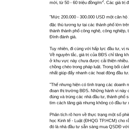
2
mới, từ 50 - 60 triệu đồng/m
. Các giá trị
"Mức 200.000 - 300.000 USD một căn hộ
đặc thù tương tự tại các thành phố lớn trên
thành thành phố công nghệ, công nghiệp, t
Đính đánh giá.
Tuy nhiên, đi cùng với hấp lực đầu tư, vị n
Về nguyên tắc, giá trị của BĐS chỉ tăng kh
ở khu vực này chưa được cải thiện nhiều.
chồng chéo trong pháp luật. Trong bối cản
nhất giúp đẩy nhanh các hoạt động đầu tư
"Thế nhưng hiện có tình trạng các doanh ng
đoạn thị trường BĐS. Những hành vi này c
đúng và trúng các nhà đầu tư, thành phố sẽ
tìm cách tăng giá nhưng không có đầu tư
Phân tích rõ hơn về thực trạng một số phi
học Kinh tế - Luật (ĐHQG TP.HCM) cho rằn
đó là nhà đầu tư sẵn sàng mua QSDĐ với gi