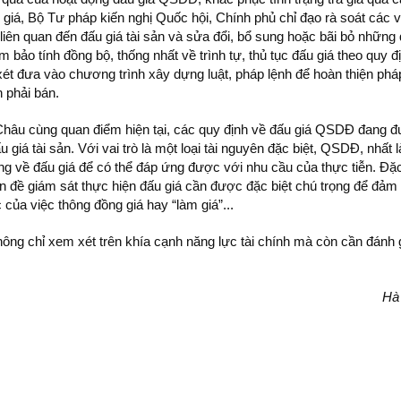
giá, Bộ Tư pháp kiến nghị Quốc hội, Chính phủ chỉ đạo rà soát các 
iên quan đến đấu giá tài sản và sửa đổi, bổ sung hoặc bãi bỏ những
bảo tính đồng bộ, thống nhất về trình tự, thủ tục đấu giá theo quy đ
xét đưa vào chương trình xây dựng luật, pháp lệnh để hoàn thiện phá
n phải bán.
âu cùng quan điểm hiện tại, các quy định về đấu giá QSDĐ đang 
giá tài sản. Với vai trò là một loại tài nguyên đặc biệt, QSDĐ, nhất l
êng về đấu giá để có thể đáp ứng được với nhu cầu của thực tiễn. Đặ
vấn đề giám sát thực hiện đấu giá cần được đặc biệt chú trọng để đảm
 của việc thông đồng giá hay “làm giá”...
ông chỉ xem xét trên khía cạnh năng lực tài chính mà còn cần đánh 
Hà