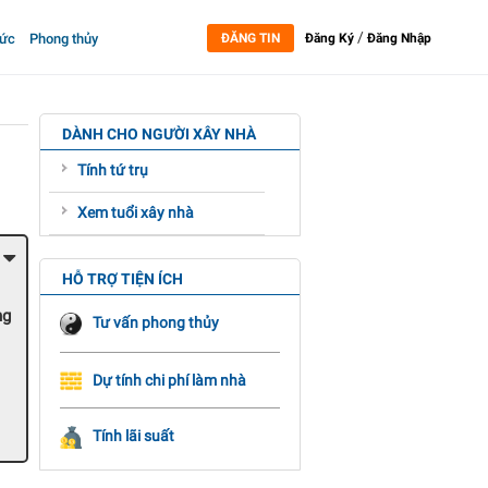
/
tức
Phong thủy
ĐĂNG TIN
Đăng Ký
Đăng Nhập
DÀNH CHO NGƯỜI XÂY NHÀ
Tính tứ trụ
Xem tuổi xây nhà
HỖ TRỢ TIỆN ÍCH
ng
Tư vấn phong thủy
Dự tính chi phí làm nhà
Tính lãi suất