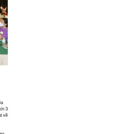
ía
ới 3
t về
cao