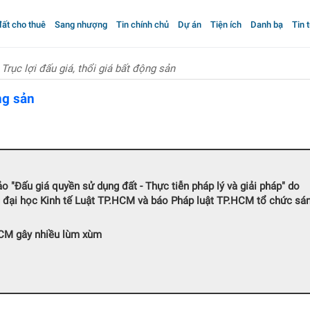
ất cho thuê
Sang nhượng
Tin chính chủ
Dự án
Tiện ích
Danh bạ
Tin 
Trục lợi đấu giá, thổi giá bất động sản
ng sản
ảo "Đấu giá quyền sử dụng đất - Thực tiễn pháp lý và giải pháp" do
g đại học Kinh tế Luật TP.HCM và báo Pháp luật TP.HCM tổ chức sá
HCM gây nhiều lùm xùm