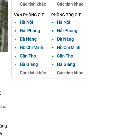
Các tỉnh khác
Các tỉnh khác
VĂN PHÒNG C.T
PHÒNG TRỌ C.T
Hà Nội
Hà Nội
Hải Phòng
Hải Phòng
Đà Nẵng
Đà Nẵng
Hồ Chí Minh
Hồ Chí Minh
Cần Thơ
Cần Thơ
Hà Giang
Hà Giang
Các tỉnh khác
Các tỉnh khác
ủ
phố,
oảng
á