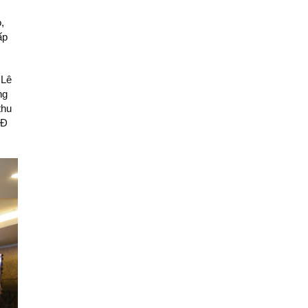
,
ấp
 Lê
ng
thu
DĐ