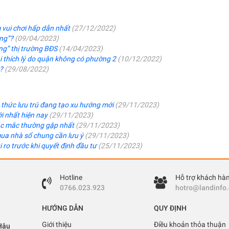
m vui chơi hấp dẫn nhất
(27/12/2022)
ăng”?
(09/04/2023)
ng” thị trường BĐS
(14/04/2023)
 thích lý do quận không có phường 2
(10/12/2022)
g?
(29/08/2022)
 thức lưu trú đang tạo xu hướng mới
(29/11/2023)
i nhất hiện nay
(29/11/2023)
hắc mắc thường gặp nhất
(29/11/2023)
mua nhà sổ chung cần lưu ý
(29/11/2023)
ủi ro trước khi quyết định đầu tư
(25/11/2023)
Hotline
Hỗ trợ khách hà
0766.023.923
hotro@landinfo
HƯỚNG DẪN
QUY ĐỊNH
Giới thiệu
Điều khoản thỏa thuận
Hậu