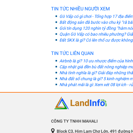
TIN TỨC NHIỀU NGƯỜI XEM
Gò Vấp có gì chơi - Tổng hợp 17 địa điể
Bất động sản đã bước vào chu kỳ “rã b
Gói tín dụng 120 nghìn tỷ đồng “hâm nó
Quận Gò Vấp có bao nhiêu phường? Giải
Đất SKX là gì? Có lên thổ cư được khôn
TIN TỨC LIÊN QUAN
Airbnb là gì? 10 ưu nhược điểm của hình
Cập nhật giá đền bù đất nông nghiệp mớ
Nhà tình nghĩa là gì? Giải đáp những t
Nhà đất sổ chung là gì? 5 kinh nghiệm 
Nhà phát mãi là gì: Xem xét 08 lợi ích - r
CÔNG TY TNHH MAHALI
Block C3, Him Lam Chợ Lớn, 491 đường 