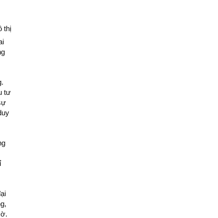
 thị
ai
ng
g.
u tư
sự
duy
ng
ỉ
ại
g,
sờ.