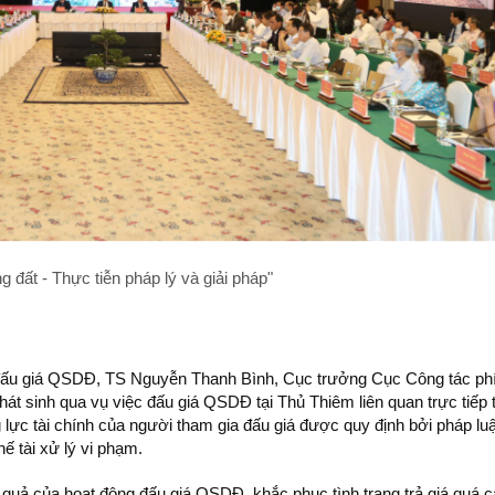
 đất - Thực tiễn pháp lý và giải pháp"
về đấu giá QSDĐ, TS Nguyễn Thanh Bình, Cục trưởng Cục Công tác ph
t sinh qua vụ việc đấu giá QSDĐ tại Thủ Thiêm liên quan trực tiếp t
g lực tài chính của người tham gia đấu giá được quy định bởi pháp luậ
hế tài xử lý vi phạm.
uả của hoạt động đấu giá QSDĐ, khắc phục tình trạng trả giá quá 