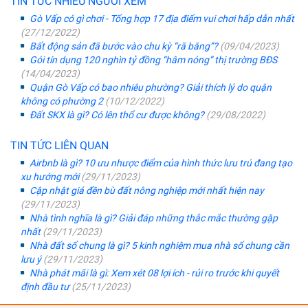
TIN TỨC NHIỀU NGƯỜI XEM
Gò Vấp có gì chơi - Tổng hợp 17 địa điểm vui chơi hấp dẫn nhất
(27/12/2022)
Bất động sản đã bước vào chu kỳ “rã băng”?
(09/04/2023)
Gói tín dụng 120 nghìn tỷ đồng “hâm nóng” thị trường BĐS
(14/04/2023)
Quận Gò Vấp có bao nhiêu phường? Giải thích lý do quận
không có phường 2
(10/12/2022)
Đất SKX là gì? Có lên thổ cư được không?
(29/08/2022)
TIN TỨC LIÊN QUAN
Airbnb là gì? 10 ưu nhược điểm của hình thức lưu trú đang tạo
xu hướng mới
(29/11/2023)
Cập nhật giá đền bù đất nông nghiệp mới nhất hiện nay
(29/11/2023)
Nhà tình nghĩa là gì? Giải đáp những thắc mắc thường gặp
nhất
(29/11/2023)
Nhà đất sổ chung là gì? 5 kinh nghiệm mua nhà sổ chung cần
lưu ý
(29/11/2023)
Nhà phát mãi là gì: Xem xét 08 lợi ích - rủi ro trước khi quyết
định đầu tư
(25/11/2023)