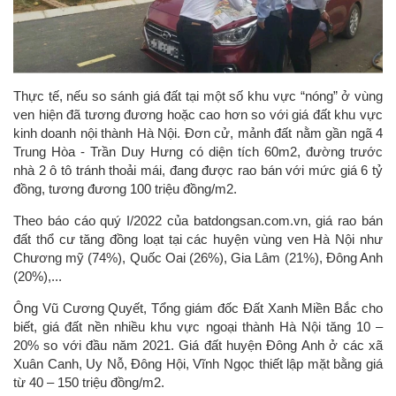
Thực tế, nếu so sánh giá đất tại một số khu vực “nóng” ở vùng
ven hiện đã tương đương hoặc cao hơn so với giá đất khu vực
kinh doanh nội thành Hà Nội. Đơn cử, mảnh đất nằm gần ngã 4
Trung Hòa - Trần Duy Hưng có diện tích 60m2, đường trước
nhà 2 ô tô tránh thoải mái, đang được rao bán với mức giá 6 tỷ
đồng, tương đương 100 triệu đồng/m2.
Theo báo cáo quý I/2022 của batdongsan.com.vn, giá rao bán
đất thổ cư tăng đồng loạt tại các huyện vùng ven Hà Nội như
Chương mỹ (74%), Quốc Oai (26%), Gia Lâm (21%), Đông Anh
(20%),...
Ông Vũ Cương Quyết, Tổng giám đốc Đất Xanh Miền Bắc cho
biết, giá đất nền nhiều khu vực ngoại thành Hà Nội tăng 10 –
20% so với đầu năm 2021. Giá đất huyện Đông Anh ở các xã
Xuân Canh, Uy Nỗ, Đông Hội, Vĩnh Ngọc thiết lập mặt bằng giá
từ 40 – 150 triệu đồng/m2.