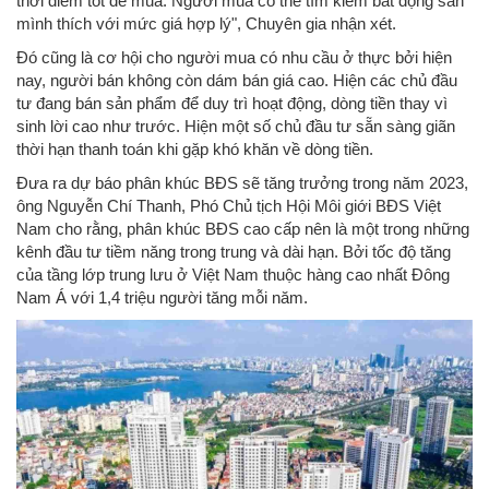
thời điểm tốt để mua. Người mua có thể tìm kiếm bất động sản
mình thích với mức giá hợp lý", Chuyên gia nhận xét.
Đó cũng là cơ hội cho người mua có nhu cầu ở thực bởi hiện
nay, người bán không còn dám bán giá cao. Hiện các chủ đầu
tư đang bán sản phẩm để duy trì hoạt động, dòng tiền thay vì
sinh lời cao như trước. Hiện một số chủ đầu tư sẵn sàng giãn
thời hạn thanh toán khi gặp khó khăn về dòng tiền.
Đưa ra dự báo phân khúc BĐS sẽ tăng trưởng trong năm 2023,
ông Nguyễn Chí Thanh, Phó Chủ tịch Hội Môi giới BĐS Việt
Nam cho rằng, phân khúc BĐS cao cấp nên là một trong những
kênh đầu tư tiềm năng trong trung và dài hạn. Bởi tốc độ tăng
của tầng lớp trung lưu ở Việt Nam thuộc hàng cao nhất Đông
Nam Á với 1,4 triệu người tăng mỗi năm.