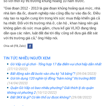
so với thời kỳ thị trường khủng hoảng 10 năm trước.
"Giai đoạn 2012 - 2013 là giai đoạn khủng hoảng quá mức, nhà
nhà làm địa ốc, doanh nghiệp nào cũng đầu tư vào địa ốc. Điều
này tạo ra nguồn cung lớn trong khi sức mua thấp khiến giá cả
hạ nhiệt. Đối với thị trường nhà ở, căn hộ , khan hàng nên giá
không giảm dù sức mua giảm, chưa kể giá VLXD đang tăng
dần qua các năm, luật đất đai tới đây cũng sẽ đưa giá đất sát
với thị trường giá cả,” ông Hiệp nói.
Chia sẽ (FB, Zalo)
TIN TỨC NHIỀU NGƯỜI XEM
Gò Vấp có gì chơi - Tổng hợp 17 địa điểm vui chơi hấp dẫn nhất
(27/12/2022)
Bất động sản đã bước vào chu kỳ “rã băng”?
(09/04/2023)
Gói tín dụng 120 nghìn tỷ đồng “hâm nóng” thị trường BĐS
(14/04/2023)
Quận Gò Vấp có bao nhiêu phường? Giải thích lý do quận
không có phường 2
(10/12/2022)
Đất SKX là gì? Có lên thổ cư được không?
(29/08/2022)