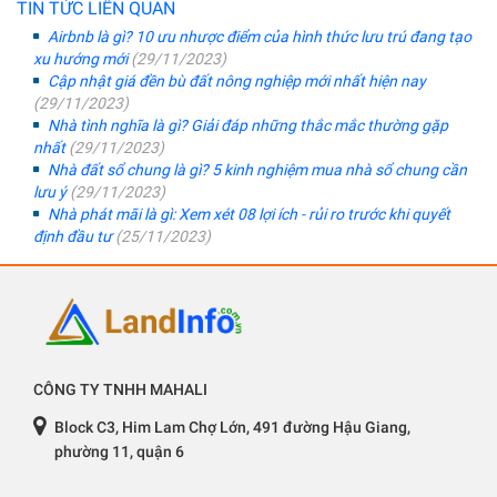
TIN TỨC LIÊN QUAN
Airbnb là gì? 10 ưu nhược điểm của hình thức lưu trú đang tạo
xu hướng mới
(29/11/2023)
Cập nhật giá đền bù đất nông nghiệp mới nhất hiện nay
(29/11/2023)
Nhà tình nghĩa là gì? Giải đáp những thắc mắc thường gặp
nhất
(29/11/2023)
Nhà đất sổ chung là gì? 5 kinh nghiệm mua nhà sổ chung cần
lưu ý
(29/11/2023)
Nhà phát mãi là gì: Xem xét 08 lợi ích - rủi ro trước khi quyết
định đầu tư
(25/11/2023)
CÔNG TY TNHH MAHALI
Block C3, Him Lam Chợ Lớn, 491 đường Hậu Giang,
phường 11, quận 6