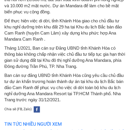
và 10.000 m2 mặt nước. Dự án Mandara để làm cho bề mặt
biển phục vụ cộng đồng.
Để thực hiện việc di dời, tỉnh Khánh Hòa giao cho chủ đầu tư
khu nghỉ dưỡng trên khu đất 29 ha tại Khu du lịch Bắc bán đảo
Cam Ranh (huyện Cam Lâm) xây dựng khu phức hợp Ana
Mandara Cam Ranh .
Tháng 1/2021, Ban cán sự Đảng UBND tỉnh Khánh Hòa có
thông báo không chấp nhận việc chủ đầu tư tiếp tục gia hạn thời
gian sử dụng đất tại Khu đô thị nghỉ dưỡng Ana Mandara, phía
Đông đường Trần Phú, TP. Nha Trang.
Ban cán sự đảng UBND tỉnh Khánh Hòa cũng yêu cầu chủ đầu
tư dự án khẩn trương hoàn thành dự án tại khu du lịch Bắc bán
đảo Cam Ranh để phục vụ cho việc di dời toàn bộ khu du lịch
nghỉ dưỡng Ana Mandara Resort tại TP.HCM Thành phố. Nha
Trang trước ngày 31/12/2021.
Chia sẽ (FB, Zalo)
TIN TỨC NHIỀU NGƯỜI XEM