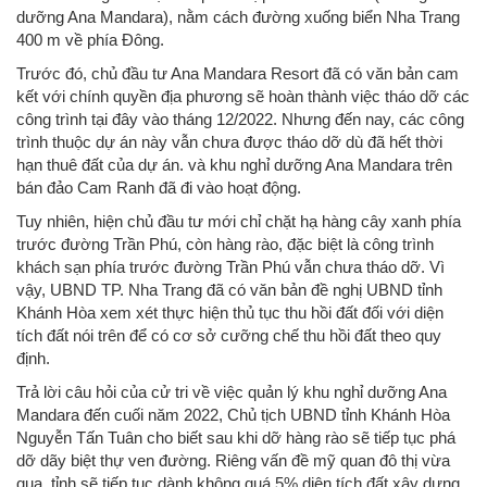
dưỡng Ana Mandara), nằm cách đường xuống biển Nha Trang
400 m về phía Đông.
Trước đó, chủ đầu tư Ana Mandara Resort đã có văn bản cam
kết với chính quyền địa phương sẽ hoàn thành việc tháo dỡ các
công trình tại đây vào tháng 12/2022. Nhưng đến nay, các công
trình thuộc dự án này vẫn chưa được tháo dỡ dù đã hết thời
hạn thuê đất của dự án. và khu nghỉ dưỡng Ana Mandara trên
bán đảo Cam Ranh đã đi vào hoạt động.
Tuy nhiên, hiện chủ đầu tư mới chỉ chặt hạ hàng cây xanh phía
trước đường Trần Phú, còn hàng rào, đặc biệt là công trình
khách sạn phía trước đường Trần Phú vẫn chưa tháo dỡ. Vì
vậy, UBND TP. Nha Trang đã có văn bản đề nghị UBND tỉnh
Khánh Hòa xem xét thực hiện thủ tục thu hồi đất đối với diện
tích đất nói trên để có cơ sở cưỡng chế thu hồi đất theo quy
định.
Trả lời câu hỏi của cử tri về việc quản lý khu nghỉ dưỡng Ana
Mandara đến cuối năm 2022, Chủ tịch UBND tỉnh Khánh Hòa
Nguyễn Tấn Tuân cho biết sau khi dỡ hàng rào sẽ tiếp tục phá
dỡ dãy biệt thự ven đường. Riêng vấn đề mỹ quan đô thị vừa
qua, tỉnh sẽ tiếp tục dành không quá 5% diện tích đất xây dựng