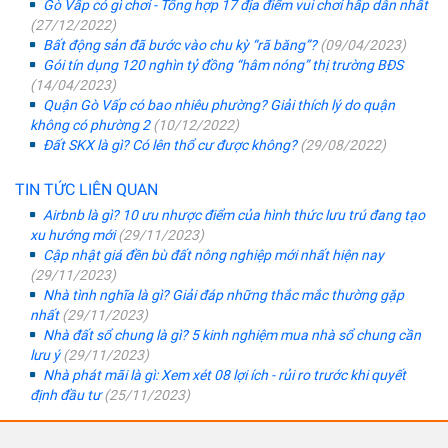
Gò Vấp có gì chơi - Tổng hợp 17 địa điểm vui chơi hấp dẫn nhất
(27/12/2022)
Bất động sản đã bước vào chu kỳ “rã băng”?
(09/04/2023)
Gói tín dụng 120 nghìn tỷ đồng “hâm nóng” thị trường BĐS
(14/04/2023)
Quận Gò Vấp có bao nhiêu phường? Giải thích lý do quận
không có phường 2
(10/12/2022)
Đất SKX là gì? Có lên thổ cư được không?
(29/08/2022)
TIN TỨC LIÊN QUAN
Airbnb là gì? 10 ưu nhược điểm của hình thức lưu trú đang tạo
xu hướng mới
(29/11/2023)
Cập nhật giá đền bù đất nông nghiệp mới nhất hiện nay
(29/11/2023)
Nhà tình nghĩa là gì? Giải đáp những thắc mắc thường gặp
nhất
(29/11/2023)
Nhà đất sổ chung là gì? 5 kinh nghiệm mua nhà sổ chung cần
lưu ý
(29/11/2023)
Nhà phát mãi là gì: Xem xét 08 lợi ích - rủi ro trước khi quyết
định đầu tư
(25/11/2023)