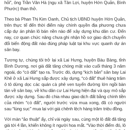
hỏi”, ông Trần Văn Hà (ngụ xã Tân Lợi, huyện Hớn Quản, Bình
Phước) than thở.
Theo bà Phan Thị Kim Oanh, Chủ tịch UBND huyện Hớn Quản,
trên thực tế đến thời điểm này chính quyền địa phương chưa
cấp dự án phân lô bán nền nào để xây dựng khu dân cư. Đến
nay, cơ quan chức năng chưa ghi nhận hồ sơ giao dịch chuyển
đổi biến động đất nào đúng pháp luật tại khu vực quanh dự án
sân bay.
Tương tự, chúng tôi trở lại xã Lai Hưng, huyện Bàu Bàng, tỉnh
Bình Dương, nơi giá đất tăng chóng mặt vào cuối tháng 3 năm
ngoái, do “cò đất” tạo ra. Trước đó, dựng “kịch bản” sân bay Lai
Khê ở xã Lai Hưng sắp được xây dựng, “cò đất” thuê hàng trăm
ô tô dừng dọc các quán cà phê ven tuyến đường lớn ngồi bàn
tán về sân bay, về khu dân cư Lai Hưng hiện đại và quy mô sắp
được xây dựng. Sau đó chia nhau giao dịch đất bằng chính tiền
của nhóm “cò đất”, người trước vừa mua xong, đã có người
sau “lùng sục” mua lại với giá chênh lệch hàng trăm triệu đồng.
Với màn “ảo thuật” ấy, chỉ vài ngày sau, cùng một lô đất đã tăng
giá tới 4 lần, khiến không ít người hoa mắt. “Vào thời điểm đó, lô