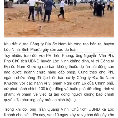
Khu đất được Công ty Địa ốc Nam Khương rao bán tại huyện
Lộc Ninh, Bình Phước gây xôn xao dư luận.
Tuy nhiên, trao đổi với PV Tiền Phong, ông Nguyễn Văn Phi,
Phó Chủ tịch UBND huyện Lộc Ninh khẳng định, vị trí Công ty
Địa ốc Nam Khương rao bán không thuộc dự án bất động sản
nào được ngành chức năng cấp phép. Cũng theo ông Phi,
ngành chức năng đã lập biên bản xử lý Công ty Địa ốc Nam
Khương với các hành vi vi phạm Nghị định 16 của Chính phủ,
xử phạt hành chính 100 triệu đồng và buộc phá dỡ công trình vi
phạm; vi phạm về việc tụ tập đông người không báo chính
quyền địa phương, gây mất an ninh trật tự.
Trong khi đó, ông Trần Quang Vinh, Chủ tịch UBND xã Lộc
Khánh cho biết, đến nay, sau 10 ngày xảy ra vụ bán đất gây xôn