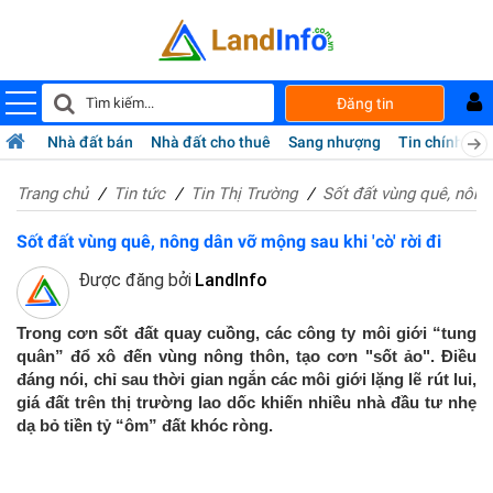
Đăng tin
Nhà đất bán
Nhà đất cho thuê
Sang nhượng
Tin chính chủ
Trang chủ
Tin tức
Tin Thị Trường
Sốt đất vùng quê, nông 
Sốt đất vùng quê, nông dân vỡ mộng sau khi 'cò' rời đi
Được đăng bởi
LandInfo
Trong cơn sốt đất quay cuồng, các công ty môi giới “tung
quân” đổ xô đến vùng nông thôn, tạo cơn "sốt ảo". Điều
đáng nói, chỉ sau thời gian ngắn các môi giới lặng lẽ rút lui,
giá đất trên thị trường lao dốc khiến nhiều nhà đầu tư nhẹ
dạ bỏ tiền tỷ “ôm” đất khóc ròng.