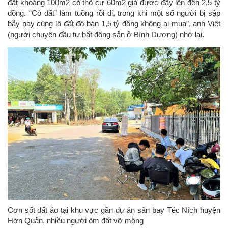
đất khoảng 100m2 có thổ cư 60m2 giá được đẩy lên đến 2,5 tỷ
đồng. “Cò đất” làm tuồng rồi đi, trong khi một số người bị sập
bẫy nay cùng lô đất đó bán 1,5 tỷ đồng không ai mua”, anh Việt
(người chuyên đầu tư bất động sản ở Bình Dương) nhớ lại.
Cơn sốt đất ảo tại khu vực gần dự án sân bay Téc Ních huyện
Hớn Quản, nhiều người ôm đất vỡ mộng