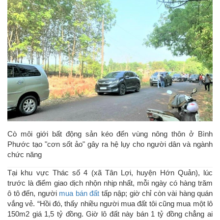
Cò môi giới bất động sản kéo đến vùng nông thôn ở Bình
Phước tạo "cơn sốt ảo" gây ra hệ lụy cho người dân và ngành
chức năng
Tại khu vực Thác số 4 (xã Tân Lợi, huyện Hớn Quản), lúc
trước là điểm giao dịch nhộn nhịp nhất, mỗi ngày có hàng trăm
ô tô đến, người
mua bán đất
tấp nập; giờ chỉ còn vài hàng quán
vắng vẻ. “Hồi đó, thấy nhiều người mua đất tôi cũng mua một lô
150m2 giá 1,5 tỷ đồng. Giờ lô đất này bán 1 tỷ đồng chẳng ai