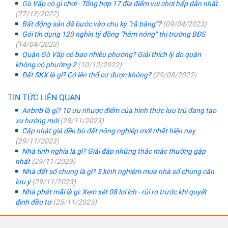
Gò Vấp có gì chơi - Tổng hợp 17 địa điểm vui chơi hấp dẫn nhất
(27/12/2022)
Bất động sản đã bước vào chu kỳ “rã băng”?
(09/04/2023)
Gói tín dụng 120 nghìn tỷ đồng “hâm nóng” thị trường BĐS
(14/04/2023)
Quận Gò Vấp có bao nhiêu phường? Giải thích lý do quận
không có phường 2
(10/12/2022)
Đất SKX là gì? Có lên thổ cư được không?
(29/08/2022)
TIN TỨC LIÊN QUAN
Airbnb là gì? 10 ưu nhược điểm của hình thức lưu trú đang tạo
xu hướng mới
(29/11/2023)
Cập nhật giá đền bù đất nông nghiệp mới nhất hiện nay
(29/11/2023)
Nhà tình nghĩa là gì? Giải đáp những thắc mắc thường gặp
nhất
(29/11/2023)
Nhà đất sổ chung là gì? 5 kinh nghiệm mua nhà sổ chung cần
lưu ý
(29/11/2023)
Nhà phát mãi là gì: Xem xét 08 lợi ích - rủi ro trước khi quyết
định đầu tư
(25/11/2023)