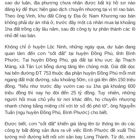
xao dư luận, địa phương chưa nhận được bất kỳ hồ sơ nào
đăng ký để thực hiện giao dịch chuyển nhượng tại vị trí rao bán.
Theo ông Vinh, khu đất Công ty Địa ốc Nam Khương rao bán
không phải dự án nhà ở, trước đây một cá nhân mua lại khoảng
1ha đất trồng cây lâu năm, sau đó công ty tự phân thành các lô
nhỏ để rao bán.
Không chỉ ở huyện Lộc Ninh, những ngày qua, dư luận đang
quan tâm đến cơn “sốt đất” tại huyện Đồng Phú, tỉnh Bình
Phước. Tại huyện Đồng Phú, giá đất tại khu vực ấp Thạch
Màng, xã Tân Lợi bỗng dưng tăng lên chóng mặt. Giá đất dọc
hai bên đường ĐT 753 thuộc địa phận huyện Đồng Phú mỗi mét
ngang đất mặt đường, sâu khoảng 50m, có giá lên đến 150 triệu
đồng. “Nếu như trước đây vườn cao su 1ha giá khoảng 600
triệu đồng thì nay họ đòi đến 25 tỷ đồng. Tuy nhiên, những
người hỏi mua chủ yếu từ nơi khác đến, họ chuyển nhượng
nhanh chóng bằng miệng chỉ với tờ sổ đỏ phô tô”, ông Nguyễn
Tuấn (ngụ huyện Đồng Phú, Bình Phước) cho biết.
Được biết, cơn “sốt đất” khiến giá tăng lên từ thông tin do các
công ty bất động sản đưa ra về việc Bình Phước đề xuất Thủ
tướng mở đường kết nối với sân bay Long Thành. Từ đó, xóm