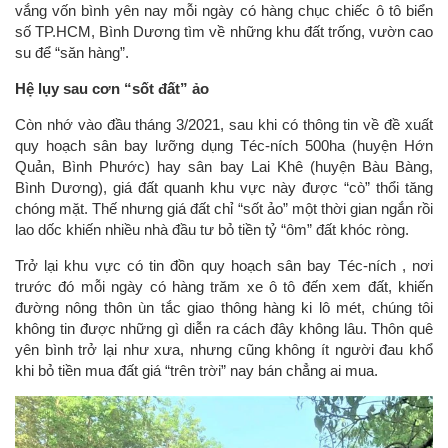
vắng vốn bình yên nay mỗi ngày có hàng chục chiếc ô tô biển
số TP.HCM, Bình Dương tìm về những khu đất trống, vườn cao
su để “săn hàng”.
Hệ lụy sau cơn “sốt đất” ảo
Còn nhớ vào đầu tháng 3/2021, sau khi có thông tin về đề xuất
quy hoạch sân bay lưỡng dụng Téc-ních 500ha (huyện Hớn
Quản, Bình Phước) hay sân bay Lai Khê (huyện Bàu Bàng,
Bình Dương), giá đất quanh khu vực này được “cò” thổi tăng
chóng mặt. Thế nhưng giá đất chỉ “sốt ảo” một thời gian ngắn rồi
lao dốc khiến nhiều nhà đầu tư bỏ tiền tỷ “ôm” đất khóc ròng.
Trở lại khu vực có tin đồn quy hoạch sân bay Téc-ních , nơi
trước đó mỗi ngày có hàng trăm xe ô tô đến xem đất, khiến
đường nông thôn ùn tắc giao thông hàng ki lô mét, chúng tôi
không tin được những gì diễn ra cách đây không lâu. Thôn quê
yên bình trở lại như xưa, nhưng cũng không ít người đau khổ
khi bỏ tiền mua đất giá “trên trời” nay bán chẳng ai mua.