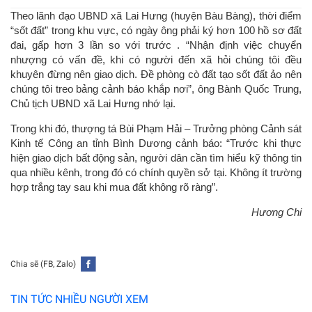
Theo lãnh đạo UBND xã Lai Hưng (huyện Bàu Bàng), thời điểm
“sốt đất” trong khu vực, có ngày ông phải ký hơn 100 hồ sơ đất
đai, gấp hơn 3 lần so với trước . “Nhận định việc chuyển
nhượng có vấn đề, khi có người đến xã hỏi chúng tôi đều
khuyên đừng nên giao dịch. Đề phòng cò đất tạo sốt đất ảo nên
chúng tôi treo bảng cảnh báo khắp nơi”, ông Bành Quốc Trung,
Chủ tịch UBND xã Lai Hưng nhớ lại.
Trong khi đó, thượng tá Bùi Phạm Hải – Trưởng phòng Cảnh sát
Kinh tế Công an tỉnh Bình Dương cảnh báo: “Trước khi thực
hiện giao dịch bất động sản, người dân cần tìm hiểu kỹ thông tin
qua nhiều kênh, trong đó có chính quyền sở tại. Không ít trường
hợp trắng tay sau khi mua đất không rõ ràng”.
Hương Chi
Chia sẽ (FB, Zalo)
TIN TỨC NHIỀU NGƯỜI XEM