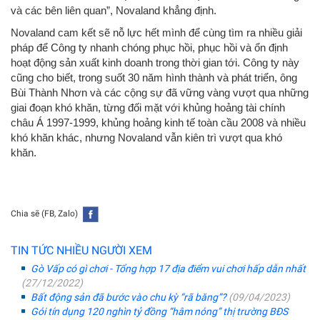
và các bên liên quan”, Novaland khẳng định.
Novaland cam kết sẽ nỗ lực hết mình để cùng tìm ra nhiều giải
pháp để Công ty nhanh chóng phục hồi, phục hồi và ổn định
hoạt động sản xuất kinh doanh trong thời gian tới. Công ty này
cũng cho biết, trong suốt 30 năm hình thành và phát triển, ông
Bùi Thành Nhơn và các cộng sự đã vững vàng vượt qua những
giai đoạn khó khăn, từng đối mặt với khủng hoảng tài chính
châu Á 1997-1999, khủng hoảng kinh tế toàn cầu 2008 và nhiều
khó khăn khác, nhưng Novaland vẫn kiên trì vượt qua khó
khăn.
Chia sẽ (FB, Zalo)
TIN TỨC NHIỀU NGƯỜI XEM
Gò Vấp có gì chơi - Tổng hợp 17 địa điểm vui chơi hấp dẫn nhất
(27/12/2022)
Bất động sản đã bước vào chu kỳ “rã băng”?
(09/04/2023)
Gói tín dụng 120 nghìn tỷ đồng “hâm nóng” thị trường BĐS