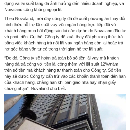
dụng và lãi suất tăng đã ảnh hưởng đến nhiều doanh nghiệp, và
Novaland cũng không ngoại lệ.
Theo Novaland, mới đây công ty đã đề xuất phương án thay đổi
hình thức hỗ trợ lãi suất vay vốn ngân hàng trực tiếp đối với
khách hàng mua bất động sản tại các dự án do Novaland đầu tư
và phát triển. Cụ thể, Công ty đề xuất thay đổi phương thức trả
bằng việc khách hàng trả nốt lãi vay ngân hàng còn lại hoặc trả
nợ gốc bằng vốn tự có trong thời gian hỗ trợ lãi suất.
“Do đó, Công ty sẽ hoàn trả toàn bộ số tiền lãi vay mà khách
hàng đã trả cộng với tiền lãi cộng thêm với lãi suất 12%/năm
trên số tiền mà khách hàng tự thanh toán cho Công ty. Số tiền
này sẽ được Công ty cấn trừ vào các khoản thanh toán đến hạn
của khách hàng, chẳng hạn khi bàn giao nhà hay nhận giấy
chứng nhận”, Novaland cho biết.