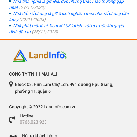
Nhà tình nghĩa là gì? Giải đáp những thắc mắc thường gặp
nhất
(29/11/2023)
Nhà đất sổ chung là gì? 5 kinh nghiệm mua nhà sổ chung cần
lưu ý
(29/11/2023)
Nhà phát mãi là gì: Xem xét 08 lợi ích - rủi ro trước khi quyết
định đầu tư
(25/11/2023)
CÔNG TY TNHH MAHALI
Block C3, Him Lam Chợ Lớn, 491 đường Hậu Giang,
phường 11, quận 6
Copyright © 2022 LandInfo.com.vn
Hotline
0766.023.923
Hỗ trợ khách hàng