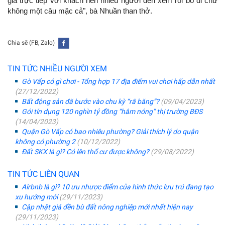
giá trực tiếp với khách nên nhiều người đến xem rồi bỏ đi chứ
không một câu mặc cả", bà Nhuần than thở.
Chia sẽ (FB, Zalo)
TIN TỨC NHIỀU NGƯỜI XEM
Gò Vấp có gì chơi - Tổng hợp 17 địa điểm vui chơi hấp dẫn nhất
(27/12/2022)
Bất động sản đã bước vào chu kỳ “rã băng”?
(09/04/2023)
Gói tín dụng 120 nghìn tỷ đồng “hâm nóng” thị trường BĐS
(14/04/2023)
Quận Gò Vấp có bao nhiêu phường? Giải thích lý do quận
không có phường 2
(10/12/2022)
Đất SKX là gì? Có lên thổ cư được không?
(29/08/2022)
TIN TỨC LIÊN QUAN
Airbnb là gì? 10 ưu nhược điểm của hình thức lưu trú đang tạo
xu hướng mới
(29/11/2023)
Cập nhật giá đền bù đất nông nghiệp mới nhất hiện nay
(29/11/2023)