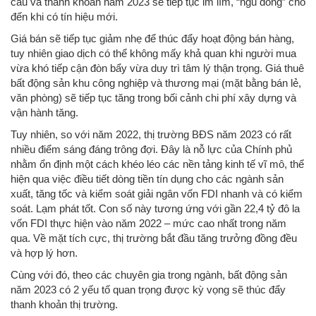
cầu và thanh khoản năm 2023 sẽ tiếp tục im lìm, “ngủ đông” cho
đến khi có tín hiệu mới.
Giá bán sẽ tiếp tục giảm nhẹ để thúc đẩy hoạt động bán hàng,
tuy nhiên giao dịch có thể không mấy khả quan khi người mua
vừa khó tiếp cận đòn bẩy vừa duy trì tâm lý thận trọng. Giá thuê
bất động sản khu công nghiệp và thương mại (mặt bằng bán lẻ,
văn phòng) sẽ tiếp tục tăng trong bối cảnh chi phí xây dựng và
vận hành tăng.
Tuy nhiên, so với năm 2022, thị trường BĐS năm 2023 có rất
nhiều điểm sáng đáng trông đợi. Đây là nỗ lực của Chính phủ
nhằm ổn định một cách khéo léo các nền tảng kinh tế vĩ mô, thể
hiện qua việc điều tiết dòng tiền tín dụng cho các ngành sản
xuất, tăng tốc và kiểm soát giải ngân vốn FDI nhanh và có kiểm
soát. Lạm phát tốt. Con số này tương ứng với gần 22,4 tỷ đô la
vốn FDI thực hiện vào năm 2022 – mức cao nhất trong năm
qua. Về mặt tích cực, thị trường bắt đầu tăng trưởng đồng đều
và hợp lý hơn.
Cùng với đó, theo các chuyên gia trong ngành, bất động sản
năm 2023 có 2 yếu tố quan trọng được kỳ vọng sẽ thúc đẩy
thanh khoản thị trường.