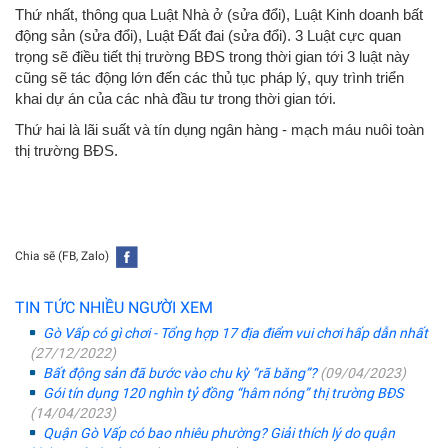
Thứ nhất, thông qua Luật Nhà ở (sửa đổi), Luật Kinh doanh bất
động sản (sửa đổi), Luật Đất đai (sửa đổi). 3 Luật cực quan
trọng sẽ điều tiết thị trường BĐS trong thời gian tới 3 luật này
cũng sẽ tác động lớn đến các thủ tục pháp lý, quy trình triển
khai dự án của các nhà đầu tư trong thời gian tới.
Thứ hai là lãi suất và tín dụng ngân hàng - mạch máu nuôi toàn
thị trường BĐS.
Chia sẽ (FB, Zalo)
TIN TỨC NHIỀU NGƯỜI XEM
Gò Vấp có gì chơi - Tổng hợp 17 địa điểm vui chơi hấp dẫn nhất
(27/12/2022)
Bất động sản đã bước vào chu kỳ “rã băng”?
(09/04/2023)
Gói tín dụng 120 nghìn tỷ đồng “hâm nóng” thị trường BĐS
(14/04/2023)
Quận Gò Vấp có bao nhiêu phường? Giải thích lý do quận