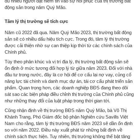
dù nhiều người đặt niềm tin vào sự hồi phục của thị trường bất
động sản trong năm Quý Mão.
Tâm lý thị trường sẽ tích cực
Năm cũ 2022 đã qua. Năm Quý Mão 2023, thị trường bất động
sản sẽ có nhiều dấu hiệu tích cực. Trong đó, tâm lý thị trường
được cải thiện nhờ sự can thiệp kịp thời từ các chính sách của
Chính phủ.
Tùy theo phân khúc và vị trí địa lý, thị trường bất động sản sẽ
ổn định ở mức tương đối hợp lý từ giữa năm 2023. Đối với nhà
đầu tư trong nước, đây là cơ hội để cơ cấu lại nợ vay, củng cố
năng lực tài chính và danh mục dự án, tái cơ cấu phát triển sản
phẩm. Quan trọng hơn, các doanh nghiệp BĐS đang theo dõi
sát sao các biện pháp điều chỉnh thị trường của Chính phủ cũng
như những thay đổi của luật pháp trong thời gian tới.
Cũng nhận định về thị trường BĐS năm Quý Mão, bà Võ Thị
Khánh Trang, Phó Giám đốc bộ phận Nghiên cứu Savills Việt
Nam cho rằng, tâm lý thị trường BĐS năm 2023 sẽ dần ổn định
so với năm 2022. Điều này xuất phát từ những bất định về
chính sách thực hiện. Tuy nhiên, thị trường không thể bật tăng