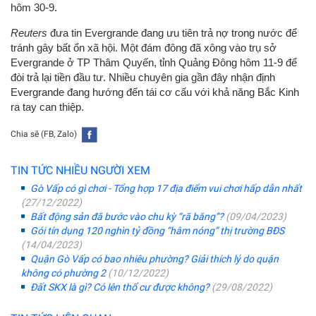
hôm 30-9.
Reuters
đưa tin Evergrande đang ưu tiên trả nợ trong nước để
tránh gây bất ổn xã hội. Một đám đông đã xông vào trụ sở
Evergrande ở TP Thâm Quyến, tỉnh Quảng Đông hôm 11-9 để
đòi trả lại tiền đầu tư. Nhiều chuyên gia gần đây nhận định
Evergrande đang hướng đến tái cơ cấu với khả năng Bắc Kinh
ra tay can thiệp.
Chia sẽ (FB, Zalo)
TIN TỨC NHIỀU NGƯỜI XEM
Gò Vấp có gì chơi - Tổng hợp 17 địa điểm vui chơi hấp dẫn nhất
(27/12/2022)
Bất động sản đã bước vào chu kỳ “rã băng”?
(09/04/2023)
Gói tín dụng 120 nghìn tỷ đồng “hâm nóng” thị trường BĐS
(14/04/2023)
Quận Gò Vấp có bao nhiêu phường? Giải thích lý do quận
không có phường 2
(10/12/2022)
Đất SKX là gì? Có lên thổ cư được không?
(29/08/2022)