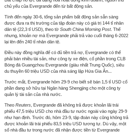
chủ yếu của Evergrande đến từ bất động sản.
Tính đến ngày 30-6, tổng sản phẩm bất động sản sẵn sàng
được đưa ra thị trường của tập đoàn này có giá trị 144 tỉ nhân
dân tệ (22,3 tỉ USD), theo tờ
South China Morning Post
. Thế
nhưng, khoản nợ mà Evergrande phải trả vào cuối tháng 6-2022
lại lên đến 240 tỉ nhân dân tệ.
Điều này đồng nghĩa để có đủ tiền trả nợ, Evergrande có thể
phải bán nhiều tài sản, như công ty xe điện, cổ phần trong CLB
Bóng đá Guangzhou Evergrande (giàu nhất Trung Quốc), siêu
du thuyền 60 triệu USD của nhà sáng lập Hứa Gia Ấn...
Trước mắt, Evergrande hôm 29-9 cho biết sẽ bán 1,5 tỉ USD cổ
phần đang sở hữu tại Ngân hàng Shengjing cho một công ty
quản lý tài sản của nhà nước.
Theo
Reuters
, Evergrande đã không trả được khoản lãi trái
phiếu 47,5 triệu USD cho nhà đầu tư nước ngoài vào ngày 29-9
như hạn định. Trước đó, hôm 23-9, tập đoàn này cũng không trả
được khoản lãi trái phiếu 83,5 triệu USD tương tự. Dù vậy, một
số nhà đầu tư trong nước đã nhận được tiền từ Evergrande