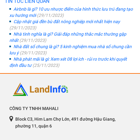
TIN TỨC LIÊN QUAN
Airbnb là gì? 10 ưu nhược điểm của hình thức lưu trú đang tạo
xu hướng mới
(29/11/2023)
Cập nhật giá đền bù đất nông nghiệp mới nhất hiện nay
(29/11/2023)
Nhà tình nghĩa là gì? Giải đáp những thắc mắc thường gặp
nhất
(29/11/2023)
Nhà đất sổ chung là gì? 5 kinh nghiệm mua nhà sổ chung cần
lưu ý
(29/11/2023)
Nhà phát mãi là gì: Xem xét 08 lợi ích - rủi ro trước khi quyết
định đầu tư
(25/11/2023)
CÔNG TY TNHH MAHALI
Block C3, Him Lam Chợ Lớn, 491 đường Hậu Giang,
phường 11, quận 6