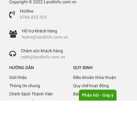
Copyright © 2022 LandInfo.com.vn
Hotline
0766.023.923
Hỗ trợ khách hàng
hotro@landinfo.com.vn
Chăm sóc khách hàng
cskh@landinfo.com.vn
HƯỚNG DẪN
QUY ĐỊNH
Giới thiệu
Điều khoản thỏa thuận
Thông tin chung
Quy chế hoạt động
Chính Sách Thành Viên
Bảo mật thông tin
Phản hồi - Góp ý
Báo giá & Hỗ trợ
Quy định đăng tin
Liên hệ
Tuyển Dụng