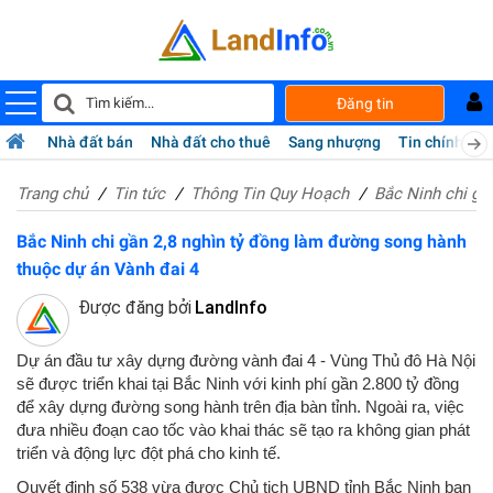
Đăng tin
Nhà đất bán
Nhà đất cho thuê
Sang nhượng
Tin chính chủ
Trang chủ
Tin tức
Thông Tin Quy Hoạch
Bắc Ninh chi gầ
Bắc Ninh chi gần 2,8 nghìn tỷ đồng làm đường song hành
thuộc dự án Vành đai 4
Được đăng bởi
LandInfo
Dự án đầu tư xây dựng đường vành đai 4 - Vùng Thủ đô Hà Nội
sẽ được triển khai tại Bắc Ninh với kinh phí gần 2.800 tỷ đồng
để xây dựng đường song hành trên địa bàn tỉnh. Ngoài ra, việc
đưa nhiều đoạn cao tốc vào khai thác sẽ tạo ra không gian phát
triển và động lực đột phá cho kinh tế.
Quyết định số 538 vừa được Chủ tịch UBND tỉnh Bắc Ninh ban