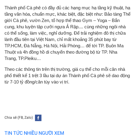
Thành phố Cà phê có đầy đủ các hạng mục hạ tầng kỹ thuật, hạ
tầng văn hóa, chuẩn mực, khác biệt, đặc biệt như: Bảo tàng Thế
giới Cà phê, vườn Zen, tổ hợp thể thao Gym – Yoga – Bắn
cung, khu luyện tập cưỡi ngựa Ả Rập.... cùng những ngôi nhà
có thể sống, làm việc, nghỉ dưỡng. Để trải nghiệm đô thị chữa
lành đầu tiên tại Việt Nam, chỉ mất khoảng 35 phút bay từ
TP.HCM, Đà Nẵng, Hà Nội, Hải Phòng… để tới TP. Buôn Ma
Thuột và 4h đồng hồ di chuyển theo đường bộ từ TP. Nha
Trang, TP.Pleiku…
Theo các thông tin trên thị trường, giá cụ thể cho mỗi căn nhà
phố thiết kế 1 trệt 3 lầu tại dự án Thành phố Cà phê sẽ dao động
từ 7-10 tỷ đồng/căn tùy vào vị trí.
Chia sẽ (FB, Zalo)
TIN TỨC NHIỀU NGƯỜI XEM