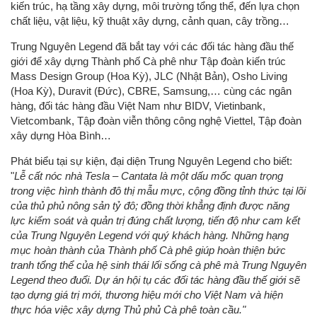
kiến trúc, hạ tầng xây dựng, môi trường tổng thể, đến lựa chọn
chất liệu, vật liệu, kỹ thuật xây dựng, cảnh quan, cây trồng…
Trung Nguyên Legend đã bắt tay với các đối tác hàng đầu thế
giới để xây dựng Thành phố Cà phê như Tập đoàn kiến trúc
Mass Design Group (Hoa Kỳ), JLC (Nhật Bản), Osho Living
(Hoa Kỳ), Duravit (Đức), CBRE, Samsung,… cùng các ngân
hàng, đối tác hàng đầu Việt Nam như BIDV, Vietinbank,
Vietcombank, Tập đoàn viễn thông công nghệ Viettel, Tập đoàn
xây dựng Hòa Bình…
Phát biểu tại sự kiện, đại diện Trung Nguyên Legend cho biết:
"
Lễ cất nóc nhà Tesla – Cantata là một dấu mốc quan trọng
trong việc hình thành đô thị mẫu mực, cộng đồng tỉnh thức tại lõi
của thủ phủ nông sản tỷ đô; đồng thời khẳng định được năng
lực kiểm soát và quản trị đúng chất lượng, tiến độ như cam kết
của Trung Nguyên Legend với quý khách hàng. Những hạng
mục hoàn thành của Thành phố Cà phê giúp hoàn thiện bức
tranh tổng thể của hệ sinh thái lối sống cà phê mà Trung Nguyên
Legend theo đuổi. Dự án hội tụ các đối tác hàng đầu thế giới sẽ
tạo dựng giá trị mới, thương hiệu mới cho Việt Nam và hiện
thực hóa việc xây dựng Thủ phủ Cà phê toàn cầu."