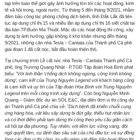
tạp trên toàn thế giới gây ảnh hưởng lớn tới các hoạt động, kinh
tế xã hội trong, ngoài nước. Từ tháng 5 đến tháng 9/2021, nhằm
đảm bảo công tác phòng chống dịch bệnh, tỉnh Đắk Lắk đã liên
tục áp dụng chỉ thị 15 và nhiều lần áp dụng chỉ thị 16 siết chặt tại
địa bàn TP.Buôn Ma Thuột. Mặc dù các hoạt động thi công, xây
dựng bị ảnh hưởng, gặp không ít khó khăn nhưng đến tháng
9/2021, những căn nhà Tesla – Cantata của Thành phố Cà phê
giai đoạn 1 đã cất nóc, bắt đầu hoàn thiện thô.
Tại chương trình Lễ cất nóc nhà Tesla - Cantata Thành phố Cà
phê, ông Trương Quang Nhật - P.TGĐ Tập đoàn Hoà Bình phát
biểu:
"Với tinh thần ‘chống dịch không ngừng, công trình không
dừng’, cam kết của Trung Nguyên Legend với khách hàng cũng
là cam kết và uy tín của Tập đoàn Hòa Bình với Trung Nguyên
Legend trên mỗi công trình xây dựng
". Còn ông Nguyễn Minh
Quang – Giám đốc dự án SOL E&C, đại diện đơn vị thi công dự
án Thành phố Cà phê chia sẻ: "
Dịch bệnh đã khiến chuỗi cung
ứng hàng hóa, vật liệu xây dựng bị đứt gãy, thiếu hụt nhân lực
và có thời điểm phải tạm dừng thi công theo yêu cầu giãn cách
xã hội tại địa phương. Tuy nhiên, với tiềm lực vững vàng, đội
ngũ quyết tâm, sự lãnh đạo sâu sát của chủ đầu tư; và sự đồng
lòng các đơn vị thi công, tư vấn giám sát đảm bảo hoạt động thi