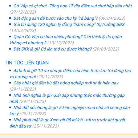
Gò Vấp có gì chơi - Tổng hợp 17 địa điểm vui chơi hấp dẫn nhất
(27/12/2022)
Bất động sản đã bước vào chu kỳ “rã băng”?
(09/04/2023)
Gói tín dụng 120 nghìn tỷ đồng “hâm nóng” thị trường BĐS
(14/04/2023)
Quận Gò Vấp có bao nhiêu phường? Giải thích lý do quận
không có phường 2
(10/12/2022)
Đất SKX là gì? Có lên thổ cư được không?
(29/08/2022)
TIN TỨC LIÊN QUAN
Airbnb là gì? 10 ưu nhược điểm của hình thức lưu trú đang tạo
xu hướng mới
(29/11/2023)
Cập nhật giá đền bù đất nông nghiệp mới nhất hiện nay
(29/11/2023)
Nhà tình nghĩa là gì? Giải đáp những thắc mắc thường gặp
nhất
(29/11/2023)
Nhà đất sổ chung là gì? 5 kinh nghiệm mua nhà sổ chung cần
lưu ý
(29/11/2023)
Nhà phát mãi là gì: Xem xét 08 lợi ích - rủi ro trước khi quyết
định đầu tư
(25/11/2023)