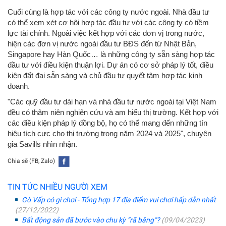
Cuối cùng là hợp tác với các công ty nước ngoài. Nhà đầu tư
có thể xem xét cơ hội hợp tác đầu tư với các công ty có tiềm
lực tài chính. Ngoài việc kết hợp với các đơn vị trong nước,
hiện các đơn vị nước ngoài đầu tư BĐS đến từ Nhật Bản,
Singapore hay Hàn Quốc… là những công ty sẵn sàng hợp tác
đầu tư với điều kiện thuận lợi. Dự án có cơ sở pháp lý tốt, điều
kiện đất đai sẵn sàng và chủ đầu tư quyết tâm hợp tác kinh
doanh.
"Các quỹ đầu tư dài hạn và nhà đầu tư nước ngoài tại Việt Nam
đều có thâm niên nghiên cứu và am hiểu thị trường. Kết hợp với
các điều kiện pháp lý đồng bộ, họ có thể mang đến những tín
hiệu tích cực cho thị trường trong năm 2024 và 2025", chuyên
gia Savills nhìn nhận.
Chia sẽ (FB, Zalo)
TIN TỨC NHIỀU NGƯỜI XEM
Gò Vấp có gì chơi - Tổng hợp 17 địa điểm vui chơi hấp dẫn nhất
(27/12/2022)
Bất động sản đã bước vào chu kỳ “rã băng”?
(09/04/2023)