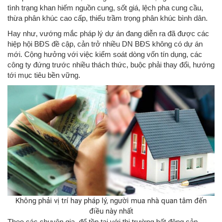
tình trạng khan hiếm nguồn cung, sốt giá, lệch pha cung cầu,
thừa phân khúc cao cấp, thiếu trầm trọng phân khúc bình dân.
Hay như, vướng mắc pháp lý dự án đang diễn ra đã được các
hiệp hội BĐS đề cập, cản trở nhiều DN BĐS không có dự án
mới. Cộng hưởng với việc kiểm soát dòng vốn tín dụng, các
công ty đứng trước nhiều thách thức, buộc phải thay đổi, hướng
tới mục tiêu bền vững.
Không phải vị trí hay pháp lý, người mua nhà quan tâm đến
điều này nhất
Theo các chuyên gia, để tồn tại với thị trường bất động sản,