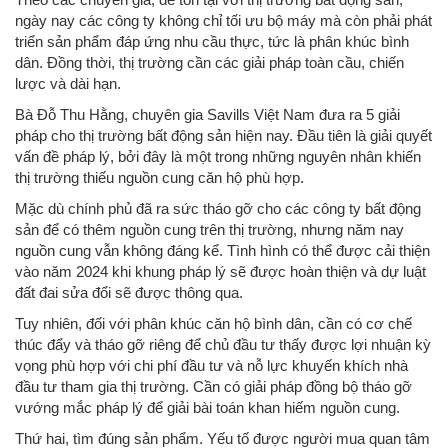
ngày nay các công ty không chỉ tối ưu bộ máy mà còn phải phát
triển sản phẩm đáp ứng nhu cầu thực, tức là phân khúc bình
dân. Đồng thời, thị trường cần các giải pháp toàn cầu, chiến
lược và dài hạn.
Bà Đỗ Thu Hằng, chuyên gia Savills Việt Nam đưa ra 5 giải
pháp cho thị trường bất động sản hiện nay. Đầu tiên là giải quyết
vấn đề pháp lý, bởi đây là một trong những nguyên nhân khiến
thị trường thiếu nguồn cung căn hộ phù hợp.
Mặc dù chính phủ đã ra sức tháo gỡ cho các công ty bất động
sản để có thêm nguồn cung trên thị trường, nhưng năm nay
nguồn cung vẫn không đáng kể. Tình hình có thể được cải thiện
vào năm 2024 khi khung pháp lý sẽ được hoàn thiện và dự luật
đất đai sửa đổi sẽ được thông qua.
Tuy nhiên, đối với phân khúc căn hộ bình dân, cần có cơ chế
thúc đẩy và tháo gỡ riêng để chủ đầu tư thấy được lợi nhuận kỳ
vọng phù hợp với chi phí đầu tư và nỗ lực khuyến khích nhà
đầu tư tham gia thị trường. Cần có giải pháp đồng bộ tháo gỡ
vướng mắc pháp lý để giải bài toán khan hiếm nguồn cung.
Thứ hai, tìm đúng sản phẩm. Yếu tố được người mua quan tâm