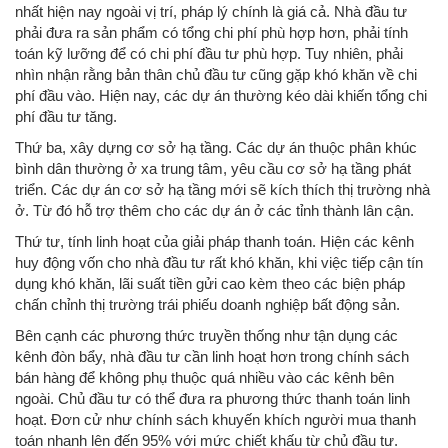
nhất hiện nay ngoài vị trí, pháp lý chính là giá cả. Nhà đầu tư
phải đưa ra sản phẩm có tổng chi phí phù hợp hơn, phải tính
toán kỹ lưỡng để có chi phí đầu tư phù hợp. Tuy nhiên, phải
nhìn nhận rằng bản thân chủ đầu tư cũng gặp khó khăn về chi
phí đầu vào. Hiện nay, các dự án thường kéo dài khiến tổng chi
phí đầu tư tăng.
Thứ ba, xây dựng cơ sở hạ tầng. Các dự án thuộc phân khúc
bình dân thường ở xa trung tâm, yêu cầu cơ sở hạ tầng phát
triển. Các dự án cơ sở hạ tầng mới sẽ kích thích thị trường nhà
ở. Từ đó hỗ trợ thêm cho các dự án ở các tỉnh thành lân cận.
Thứ tư, tính linh hoạt của giải pháp thanh toán. Hiện các kênh
huy động vốn cho nhà đầu tư rất khó khăn, khi việc tiếp cận tín
dụng khó khăn, lãi suất tiền gửi cao kèm theo các biện pháp
chấn chỉnh thị trường trái phiếu doanh nghiệp bất động sản.
Bên cạnh các phương thức truyền thống như tận dụng các
kênh đòn bẩy, nhà đầu tư cần linh hoạt hơn trong chính sách
bán hàng để không phụ thuộc quá nhiều vào các kênh bên
ngoài. Chủ đầu tư có thể đưa ra phương thức thanh toán linh
hoạt. Đơn cử như chính sách khuyến khích người mua thanh
toán nhanh lên đến 95% với mức chiết khấu từ chủ đầu tư.