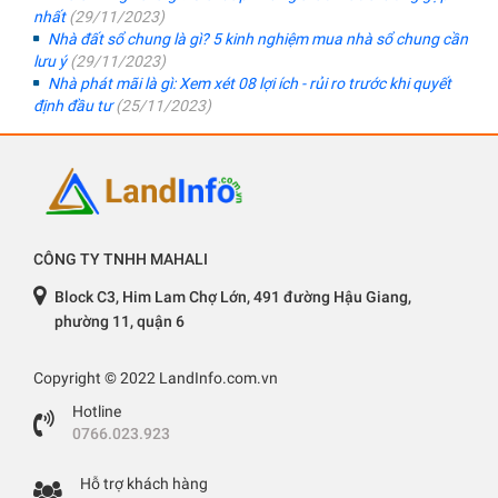
nhất
(29/11/2023)
Nhà đất sổ chung là gì? 5 kinh nghiệm mua nhà sổ chung cần
lưu ý
(29/11/2023)
Nhà phát mãi là gì: Xem xét 08 lợi ích - rủi ro trước khi quyết
định đầu tư
(25/11/2023)
CÔNG TY TNHH MAHALI
Block C3, Him Lam Chợ Lớn, 491 đường Hậu Giang,
phường 11, quận 6
Copyright © 2022 LandInfo.com.vn
Hotline
0766.023.923
Hỗ trợ khách hàng