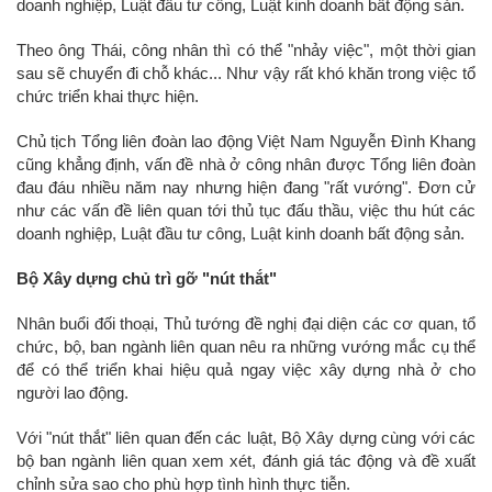
doanh nghiệp, Luật đầu tư công, Luật kinh doanh bất động sản.
Theo ông Thái, công nhân thì có thể "nhảy việc", một thời gian
sau sẽ chuyển đi chỗ khác... Như vậy rất khó khăn trong việc tổ
chức triển khai thực hiện.
Chủ tịch Tổng liên đoàn lao động Việt Nam Nguyễn Đình Khang
cũng khẳng định, vấn đề nhà ở công nhân được Tổng liên đoàn
đau đáu nhiều năm nay nhưng hiện đang "rất vướng". Đơn cử
như các vấn đề liên quan tới thủ tục đấu thầu, việc thu hút các
doanh nghiệp, Luật đầu tư công, Luật kinh doanh bất động sản.
Bộ Xây dựng chủ trì gỡ "nút thắt"
Nhân buổi đối thoại, Thủ tướng đề nghị đại diện các cơ quan, tổ
chức, bộ, ban ngành liên quan nêu ra những vướng mắc cụ thể
để có thể triển khai hiệu quả ngay việc xây dựng nhà ở cho
người lao động.
Với "nút thắt" liên quan đến các luật, Bộ Xây dựng cùng với các
bộ ban ngành liên quan xem xét, đánh giá tác động và đề xuất
chỉnh sửa sao cho phù hợp tình hình thực tiễn.