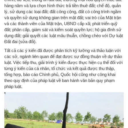
hàng năm và lựa chọn hình thức trả tiền thuê đất; chế độ, quản
lý, sử dụng các loại đất; đất công cộng, đất có công trình ngầm
và quyền sử dụng không gian trên mặt đất; vai trò của Mặt trận
và các thành viên của Mặt trận, UBND cấp xã; phát triển quỹ
đất; phân cấp, giám sát và kiểm soát quyền lực; hộ gia đình sử
dụng đất; giải quyết các luật mâu thuẫn, chồng chéo với Dự luật
Đất đai (sửa đổi).
Tất cả các ý kiến ​​đã được phân tích kỹ lưỡng và thảo luận với
các sở, ngành liên quan để đạt được sự đồng thuận về dự thảo
luật. Việc tiếp thu, giải trình ý kiến ​​được thực hiện cụ thể đối với
từng ý kiến ​​của cá nhân, tổ chức và kết quả được thu thập,
tổng hợp, báo cáo Chính phủ, Quốc hội cũng như công khai
theo quy định của pháp luật về ban hành văn bản quy phạm
pháp luật.