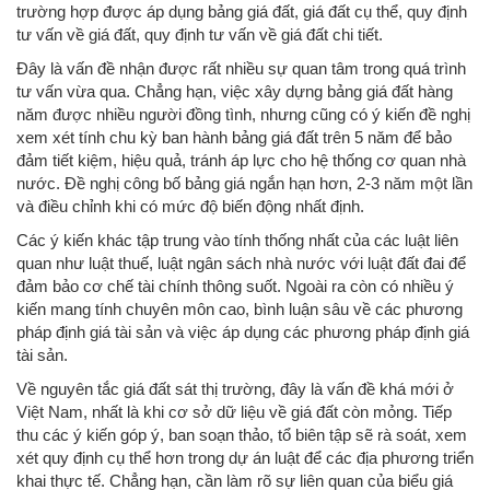
trường hợp được áp dụng bảng giá đất, giá đất cụ thể, quy định
tư vấn về giá đất, quy định tư vấn về giá đất chi tiết.
Đây là vấn đề nhận được rất nhiều sự quan tâm trong quá trình
tư vấn vừa qua. Chẳng hạn, việc xây dựng bảng giá đất hàng
năm được nhiều người đồng tình, nhưng cũng có ý kiến ​​đề nghị
xem xét tính chu kỳ ban hành bảng giá đất trên 5 năm để bảo
đảm tiết kiệm, hiệu quả, tránh áp lực cho hệ thống cơ quan nhà
nước. Đề nghị công bố bảng giá ngắn hạn hơn, 2-3 năm một lần
và điều chỉnh khi có mức độ biến động nhất định.
Các ý kiến ​​khác tập trung vào tính thống nhất của các luật liên
quan như luật thuế, luật ngân sách nhà nước với luật đất đai để
đảm bảo cơ chế tài chính thông suốt. Ngoài ra còn có nhiều ý
kiến ​​mang tính chuyên môn cao, bình luận sâu về các phương
pháp định giá tài sản và việc áp dụng các phương pháp định giá
tài sản.
Về nguyên tắc giá đất sát thị trường, đây là vấn đề khá mới ở
Việt Nam, nhất là khi cơ sở dữ liệu về giá đất còn mỏng. Tiếp
thu các ý kiến ​​góp ý, ban soạn thảo, tổ biên tập sẽ rà soát, xem
xét quy định cụ thể hơn trong dự án luật để các địa phương triển
khai thực tế. Chẳng hạn, cần làm rõ sự liên quan của biểu giá