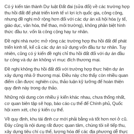
Có ý kiến ​​tán thành Dự luật Đất đai (sửa đổi) về các trường hợp
thu hồi đất để phát triển kinh tế vì lợi ích quốc gia, công cộng,
nhưng đề nghị mở rộng hơn đối với các dự án xã hội hóa (y tế,
giáo dục, văn hóa, thể thao, môi trường), không phân biệt hình
thức đầu tư. vốn là công cộng hay tư nhân.
Đề nghị nhà nước mở rộng các trường hợp thu hồi đất để phát
triển kinh tế, kể cả các dự án sử dụng vốn đầu tư tư nhân. Tuy
nhiên, cũng có ý kiến ​​đề nghị chỉ thu hồi đất đối với dự án đầu
tư công và dự án không vì mục đích thương mại.
Đề nghị không thu hồi đất đối với trường hợp thực hiện dự án
xây dựng nhà ở thương mại. Điều này cho thấy còn nhiều quan
điểm cần được nghiên cứu, thảo luận kỹ lưỡng để hoàn thiện
quy định này trong dự thảo.
Những nội dung còn nhiều ý kiến ​​khác nhau, chưa thống nhất,
cơ quan biên tập sẽ họp, báo cáo cụ thể để Chính phủ, Quốc
hội xem xét, cho ý kiến ​​cụ thể.
Về quy định, khu tái định cư mới phải bằng và tốt hơn nơi ở cũ.
Đây cũng là nội dung rất được quan tâm, chúng tôi sẽ tiếp thu,
xây dựng tiêu chí cụ thể, lượng hóa để các địa phương dễ thực