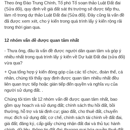
Theo ông Đào Trung Chính, Tổ phó Tổ soạn thảo Luật Đất đai
(Sửa đổi), quy định về giá đất sát thị trường sẽ được tiếp thu,
làm rõ trong dự thảo Luật Đất đai (Sửa đổi). Đây cũng là vấn đề
đã được xem xét, cho ý kiến ​​trong quá trình lấy ý kiến ​​rộng rãi
trong thời gian qua.
12 nhóm vấn đề được quan tâm nhất
- Thưa ông, đâu là vấn đề được người dân quan tâm và góp ý
nhiều nhất trong quá trình lấy ý kiến ​​về Dự luật Đất đai (sửa đổi)
vừa qua?
+ Qua tổng hợp ý kiến ​​đóng góp của các tổ chức, đoàn thể, cá
nhân, chúng tôi thấy quy định được quan tâm nhiều nhất đều
liên quan trực tiếp hoặc gián tiếp đến quyền và nghĩa vụ của
người sử dụng đất. .
Chúng tôi tóm tắt 12 nhóm vấn đề được quan tâm nhất, bao
gồm quy hoạch và sử dụng đất; chính sách thu hồi đất, bồi
thường, hỗ trợ và tái định cư; giao đất, cho thuê đất, chuyển
mục đích sử dụng đất; cơ chế, chính sách tài chính về đất đai,
giá đất; đăng ký, cấp giấy chứng nhận đất đai và thủ tục hành
chính, dữ liệu, thông tin đất đai; thương mại hóa quyền thuê đất