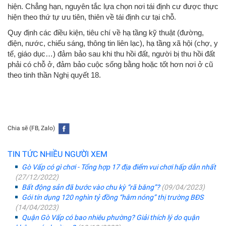
hiện. Chẳng hạn, nguyên tắc lựa chọn nơi tái định cư được thực
hiện theo thứ tự ưu tiên, thiên về tái định cư tại chỗ.
Quy định các điều kiện, tiêu chí về hạ tầng kỹ thuật (đường,
điện, nước, chiếu sáng, thông tin liên lạc), hạ tầng xã hội (chợ, y
tế, giáo dục…) đảm bảo sau khi thu hồi đất, người bị thu hồi đất
phải có chỗ ở, đảm bảo cuộc sống bằng hoặc tốt hơn nơi ở cũ
theo tinh thần Nghị quyết 18.
Chia sẽ (FB, Zalo)
TIN TỨC NHIỀU NGƯỜI XEM
Gò Vấp có gì chơi - Tổng hợp 17 địa điểm vui chơi hấp dẫn nhất
(27/12/2022)
Bất động sản đã bước vào chu kỳ “rã băng”?
(09/04/2023)
Gói tín dụng 120 nghìn tỷ đồng “hâm nóng” thị trường BĐS
(14/04/2023)
Quận Gò Vấp có bao nhiêu phường? Giải thích lý do quận