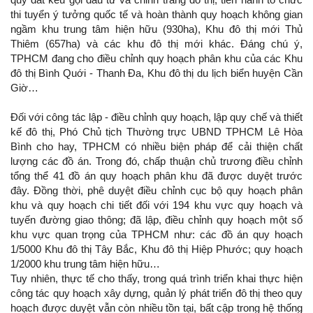
thi tuyển ý tưởng quốc tế và hoàn thành quy hoạch không gian
ngầm khu trung tâm hiện hữu (930ha), Khu đô thị mới Thủ
Thiêm (657ha) và các khu đô thị mới khác. Đáng chú ý,
TPHCM đang cho điều chỉnh quy hoạch phân khu của các Khu
đô thị Bình Quới - Thanh Đa, Khu đô thị du lịch biển huyện Cần
Giờ…
Đối với công tác lập - điều chỉnh quy hoạch, lập quy chế và thiết
kế đô thị, Phó Chủ tịch Thường trực UBND TPHCM Lê Hòa
Bình cho hay, TPHCM có nhiều biện pháp để cải thiện chất
lượng các đồ án. Trong đó, chấp thuận chủ trương điều chỉnh
tổng thể 41 đồ án quy hoạch phân khu đã được duyệt trước
đây. Đồng thời, phê duyệt điều chỉnh cục bộ quy hoạch phân
khu và quy hoạch chi tiết đối với 194 khu vực quy hoạch và
tuyến đường giao thông; đã lập, điều chỉnh quy hoạch một số
khu vực quan trọng của TPHCM như: các đồ án quy hoạch
1/5000 Khu đô thị Tây Bắc, Khu đô thị Hiệp Phước; quy hoạch
1/2000 khu trung tâm hiện hữu…
Tuy nhiên, thực tế cho thấy, trong quá trình triển khai thực hiện
công tác quy hoạch xây dựng, quản lý phát triển đô thị theo quy
hoạch được duyệt vẫn còn nhiều tồn tại, bất cập trong hệ thống