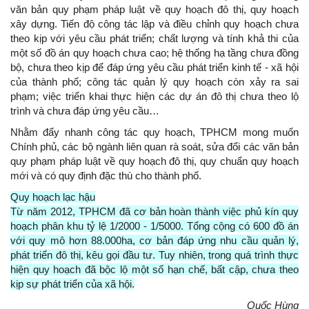
văn bản quy phạm pháp luật về quy hoạch đô thị, quy hoạch
xây dựng. Tiến độ công tác lập và điều chỉnh quy hoạch chưa
theo kịp với yêu cầu phát triển; chất lượng và tính khả thi của
một số đồ án quy hoạch chưa cao; hệ thống hạ tầng chưa đồng
bộ, chưa theo kịp để đáp ứng yêu cầu phát triển kinh tế - xã hội
của thành phố; công tác quản lý quy hoạch còn xảy ra sai
phạm; việc triển khai thực hiện các dự án đô thị chưa theo lộ
trình và chưa đáp ứng yêu cầu…
Nhằm đẩy nhanh công tác quy hoạch, TPHCM mong muốn
Chính phủ, các bộ ngành liên quan rà soát, sửa đổi các văn bản
quy phạm pháp luật về quy hoạch đô thị, quy chuẩn quy hoạch
mới và có quy định đặc thù cho thành phố.
Quy hoạch lạc hậu
Từ năm 2012, TPHCM đã cơ bản hoàn thành việc phủ kín quy
hoạch phân khu tỷ lệ 1/2000 - 1/5000. Tổng cộng có 600 đồ án
với quy mô hơn 88.000ha, cơ bản đáp ứng nhu cầu quản lý,
phát triển đô thị, kêu gọi đầu tư. Tuy nhiên, trong quá trình thực
hiện quy hoạch đã bộc lộ một số hạn chế, bất cập, chưa theo
kịp sự phát triển của xã hội.
Quốc Hùng