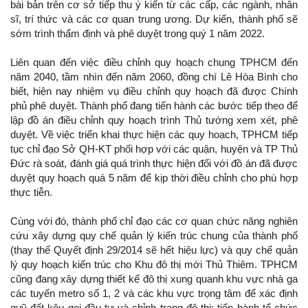
bài bản trên cơ sở tiếp thu ý kiến từ các cấp, các ngành, nhân
sĩ, trí thức và các cơ quan trung ương. Dự kiến, thành phố sẽ
sớm trình thẩm định và phê duyệt trong quý 1 năm 2022.
Liên quan đến việc điều chỉnh quy hoạch chung TPHCM đến
năm 2040, tầm nhìn đến năm 2060, đồng chí Lê Hòa Bình cho
biết, hiện nay nhiệm vụ điều chỉnh quy hoạch đã được Chính
phủ phê duyệt. Thành phố đang tiến hành các bước tiếp theo để
lập đồ án điều chỉnh quy hoạch trình Thủ tướng xem xét, phê
duyệt. Về việc triển khai thực hiện các quy hoạch, TPHCM tiếp
tục chỉ đạo Sở QH-KT phối hợp với các quận, huyện và TP Thủ
Đức rà soát, đánh giá quá trình thực hiện đối với đồ án đã được
duyệt quy hoạch quá 5 năm để kịp thời điều chỉnh cho phù hợp
thực tiễn.
Cùng với đó, thành phố chỉ đạo các cơ quan chức năng nghiên
cứu xây dựng quy chế quản lý kiến trúc chung của thành phố
(thay thế Quyết định 29/2014 sẽ hết hiệu lực) và quy chế quản
lý quy hoạch kiến trúc cho Khu đô thị mới Thủ Thiêm. TPHCM
cũng đang xây dựng thiết kế đô thị xung quanh khu vực nhà ga
các tuyến metro số 1, 2 và các khu vực trọng tâm để xác định
quỹ đất kêu gọi đầu tư và chỉnh trang đô thị; tiến hành tổ chức