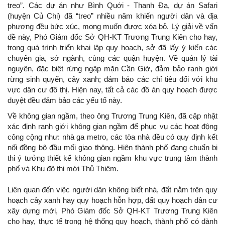
treo”. Các dự án như Bình Quới - Thanh Đa, dự án Safari
(huyện Củ Chi) đã “treo” nhiều năm khiến người dân và địa
phương đều bức xúc, mong muốn được xóa bỏ. Lý giải về vấn
đề này, Phó Giám đốc Sở QH-KT Trương Trung Kiên cho hay,
trong quá trình triển khai lập quy hoạch, sở đã lấy ý kiến các
chuyên gia, sở ngành, cùng các quận huyện. Về quản lý tài
nguyên, đặc biệt rừng ngập mặn Cần Giờ, đảm bảo ranh giới
rừng sinh quyển, cây xanh; đảm bảo các chỉ tiêu đối với khu
vực dân cư đô thị. Hiện nay, tất cả các đồ án quy hoạch được
duyệt đều đảm bảo các yếu tố này.
Về không gian ngầm, theo ông Trương Trung Kiên, đã cập nhật
xác định ranh giới không gian ngầm để phục vụ các hoạt động
công cộng như: nhà ga metro, các tòa nhà đều có quy định kết
nối đồng bộ đầu mối giao thông. Hiện thành phố đang chuẩn bị
thi ý tưởng thiết kế không gian ngầm khu vực trung tâm thành
phố và Khu đô thị mới Thủ Thiêm.
Liên quan đến việc người dân không biết nhà, đất nằm trên quy
hoạch cây xanh hay quy hoạch hỗn hợp, đất quy hoạch dân cư
xây dựng mới, Phó Giám đốc Sở QH-KT Trương Trung Kiên
cho hay, thực tế trong hệ thống quy hoạch, thành phố có dành