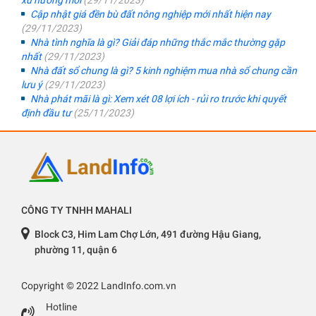
xu hướng mới
(29/11/2023)
Cập nhật giá đền bù đất nông nghiệp mới nhất hiện nay
(29/11/2023)
Nhà tình nghĩa là gì? Giải đáp những thắc mắc thường gặp
nhất
(29/11/2023)
Nhà đất sổ chung là gì? 5 kinh nghiệm mua nhà sổ chung cần
lưu ý
(29/11/2023)
Nhà phát mãi là gì: Xem xét 08 lợi ích - rủi ro trước khi quyết
định đầu tư
(25/11/2023)
CÔNG TY TNHH MAHALI
Block C3, Him Lam Chợ Lớn, 491 đường Hậu Giang,
phường 11, quận 6
Copyright © 2022 LandInfo.com.vn
Hotline