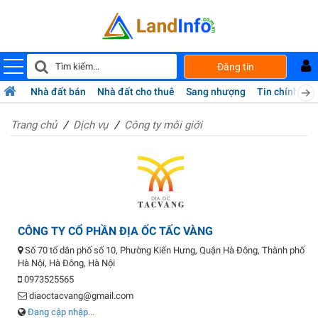
Đăng tin
Nhà đất bán
Nhà đất cho thuê
Sang nhượng
Tin chính chủ
Trang chủ
Dịch vụ
Công ty môi giới
CÔNG TY CỔ PHẦN ĐỊA ỐC TẤC VÀNG
Số 70 tổ dân phố số 10, Phường Kiến Hưng, Quận Hà Đông, Thành phố
Hà Nội, Hà Đông, Hà Nội
0973525565
diaoctacvang@gmail.com
Đang cập nhập...