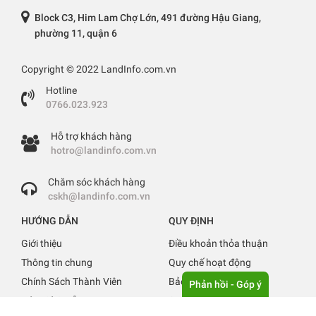
Block C3, Him Lam Chợ Lớn, 491 đường Hậu Giang,
phường 11, quận 6
Copyright © 2022 LandInfo.com.vn
Hotline
0766.023.923
Hỗ trợ khách hàng
hotro@landinfo.com.vn
Chăm sóc khách hàng
cskh@landinfo.com.vn
HƯỚNG DẪN
QUY ĐỊNH
Giới thiệu
Điều khoản thỏa thuận
Thông tin chung
Quy chế hoạt động
Chính Sách Thành Viên
Bảo mật thông tin
Phản hồi - Góp ý
Báo giá & Hỗ trợ
Quy định đăng tin