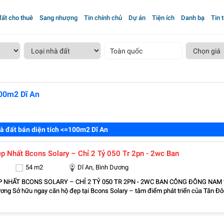
ất cho thuê
Sang nhượng
Tin chính chủ
Dự án
Tiện ích
Danh bạ
Tin 
Toàn quốc
100m2 Dĩ An
à đất bán diện tích <=100m2 Dĩ An
Căn Góc Đẹp Nhất Bcons Solary – Chỉ 2 Tỷ 050 Tr 2pn - 2wc Ban
54 m2
Dĩ An, Bình Dương
CONS SOLARY – CHỈ 2 TỶ 050 TR 2PN - 2WC BAN CÔNG ĐÔNG NAM tại
phát triển của Tân Đông
 an cư lý tưởng vừa có tiềm năng tăng giá mạnh trong tương lai. Địa chỉ: đường
ờng Tân Đông Hiệp, thành phố dĩ An Bình Dương Diện tích: 54,54m2 Giá mong
ỷ 050 tr (thương lượng thiện chí). - Căn góc mã A.2x.05 - Thiết kế 2 phòng ngủ – 2