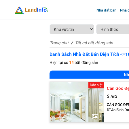
Nhà đất bán
Nhà đ
Trang chủ
Tất cả bất động sản
Danh Sách Nhà Đất Bán Diện Tích <=
Hiện tại có
14
bất động sản
Nh
Đặc biệt
/m2
CĂN GÓC ĐẸP NHẤT B
Dĩ An Bình Dương Sở hữu ngay căn hộ đẹp tại Bcons Solary – tâm điểm 
Hiệp, nơi vừa
5
Đông An, phư
muốn chỉ: 2 t