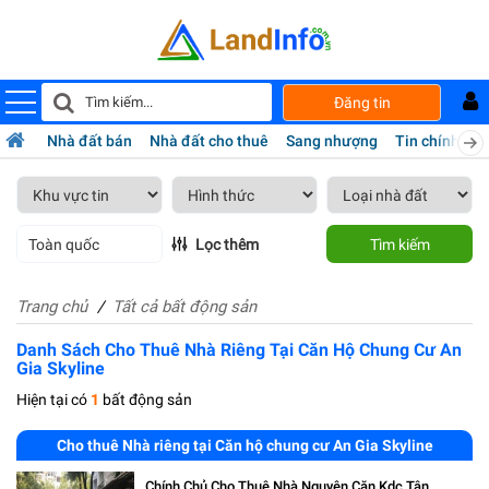
Đăng tin
Nhà đất bán
Nhà đất cho thuê
Sang nhượng
Tin chính chủ
Toàn quốc
Lọc thêm
Tìm kiếm
Trang chủ
Tất cả bất động sản
Danh Sách Cho Thuê Nhà Riêng Tại Căn Hộ Chung Cư An
Gia Skyline
Hiện tại có
1
bất động sản
Cho thuê Nhà riêng tại Căn hộ chung cư An Gia Skyline
Chính Chủ Cho Thuê Nhà Nguyên Căn Kdc Tân