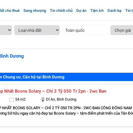
ất cho thuê
Sang nhượng
Tin chính chủ
Dự án
Tiện ích
Danh bạ
Tin 
Toàn quốc
 Bình Dương
n Chung cư, Căn hộ tại Bình Dương
Căn Góc Đẹp Nhất Bcons Solary – Chỉ 2 Tỷ 050 Tr 2pn - 2wc Ban
54 m2
Dĩ An, Bình Dương
CONS SOLARY – CHỈ 2 TỶ 050 TR 2PN - 2WC BAN CÔNG ĐÔNG NAM tại
phát triển của Tân Đông
 an cư lý tưởng vừa có tiềm năng tăng giá mạnh trong tương lai. Địa chỉ: đường
ờng Tân Đông Hiệp, thành phố dĩ An Bình Dương Diện tích: 54,54m2 Giá mong
ỷ 050 tr (thương lượng thiện chí). - Căn góc mã A.2x.05 - Thiết kế 2 phòng ngủ – 2