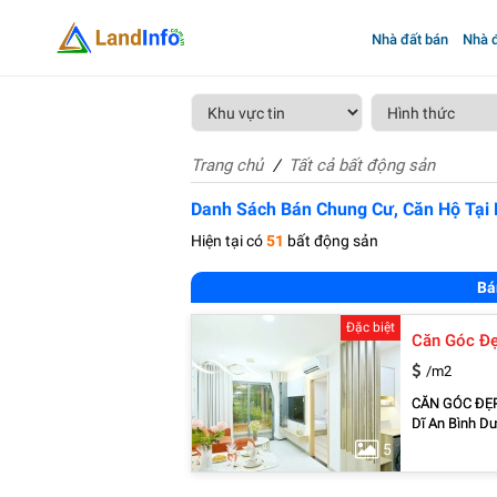
Nhà đất bán
Nhà đ
Trang chủ
Tất cả bất động sản
Danh Sách Bán Chung Cư, Căn Hộ Tại
Hiện tại có
51
bất động sản
Bá
Đặc biệt
/m2
CĂN GÓC ĐẸP NHẤT B
Dĩ An Bình Dương Sở hữu ngay căn hộ đẹp tại Bcons Solary – tâm điểm 
Hiệp, nơi vừa
5
Đông An, phư
muốn chỉ: 2 t