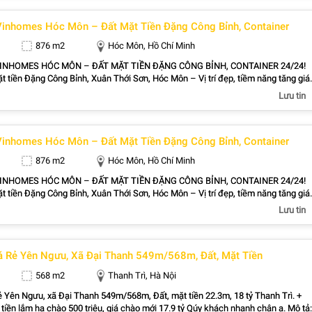
ờn Treo Sa Pa, Làng du lịch SapaVip Liên hệ: 0911566674
inhomes Hóc Môn – Đất Mặt Tiền Đặng Công Bỉnh, Container
876 m2
Hóc Môn, Hồ Chí Minh
INHOMES HÓC MÔN – ĐẤT MẶT TIỀN ĐẶNG CÔNG BỈNH, CONTAINER 24/24!
 tiền Đặng Công Bỉnh, Xuân Thới Sơn, Hóc Môn – Vị trí đẹp, tiềm năng tăng giá
Lưu tin
 Chỉ 350m đến Nguyễn Văn Bứa, giao thông thuận tiện. Phù
ưởng, nhà vườn, biệt thự nghỉ dưỡng, hoặc đầu tư đón đầu hạ tầng và khu đô thị
inhomes Hóc Môn – Đất Mặt Tiền Đặng Công Bỉnh, Container
ữ tài sản. Liên hệ ngay: Ms Mỹ – 0909.805.456 để xem đất và làm việc chính chủ!
876 m2
Hóc Môn, Hồ Chí Minh
INHOMES HÓC MÔN – ĐẤT MẶT TIỀN ĐẶNG CÔNG BỈNH, CONTAINER 24/24!
 tiền Đặng Công Bỉnh, Xuân Thới Sơn, Hóc Môn – Vị trí đẹp, tiềm năng tăng giá
Lưu tin
 Chỉ 350m đến Nguyễn Văn Bứa, giao thông thuận tiện. Phù
ưởng, nhà vườn, biệt thự nghỉ dưỡng, hoặc đầu tư đón đầu hạ tầng và khu đô thị
á Rẻ Yên Ngưu, Xã Đại Thanh 549m/568m, Đất, Mặt Tiền
ữ tài sản. Liên hệ ngay: Ms Mỹ – 0909.805.456 để xem đất và làm việc chính chủ!
568 m2
Thanh Trì, Hà Nội
ẻ Yên Ngưu, xã Đại Thanh 549m/568m, Đất, mặt tiền 22.3m, 18 tỷ Thanh Trì. +
tiền lắm hạ chào 500 triệu, giá chào mới 17.9 tỷ Qúy khách nhanh chân ạ. Mô tả: