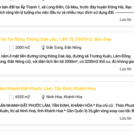
 bán đất tại Ấp Thạnh 1, xã Long Điền, Cà Mau, trước đây huyện Đông Hải, Bạc
h rộng lớn lý tưởng cho việc đầu tư và nhiều mục đích sử dụng đất. -------------------
n tích: 2964,9 m2. - Giá 1,6 tỷ VND, rất hợp lý cho diện tích lớn. - Pháp lý sổ hồng ch
Lưu tin
đảm bảo an toàn cho giao dịch. - Đường vào rộng 3,5m, thuận tiện cho xe ô tô ra
----------------- Điểm nổi bật: - Phong thủy tốt, mang lại tài lộc cho gia chủ. - Khí hậu
. - Đường vào thoáng đãng, dễ dàng di chuyển. --------------------------- - Liên hệ:
Trại Tại Rừng Thông Dak Lép, 1,86 Tỷ, 2000m2, Bao Đẹp
Rớt Nguyễn - 0852 894 852 Duy - 0916 319 168 ( chú Minh) - Thiện chí Alo xem
2000 m2
Đắk Song, Đắk Nông
ày nằm ở mặt tiền đường rừng thông Dak lép, đường xã Trường Xuân, Lâm Đồng
ng, Đắk Nông cũ), với diện tích lên tới 2000m², có 3200m2 thổ cư, đủ không gi
 nhiều ý tưởng.Giá bán là 1,86 tỷ VND, một mức giá khá hợp lý cho một bất động 
Lưu tin
háp lý đầy đủ với sổ đỏ, đảm bảo quyền lợi cho chủ sở hữu.Cửa chính hướng Đô
cho phong thủy.Mặt tiền rộng 20m, cực kỳ lý tưởng cho các hoạt động kinh doanh
.Đường nhựa rộng 6m, thuận tiện cho xe cộ di chuyển dễ dàng.Chớ bỏ lỡ cơ hội
Bán Nhanh Đất Phước Lâm, Tân Định, Khánh Hòa
 hệ ngay để được tư vấn miễn phí qua số 0933 868 144 hoặc liên hệ với Lina.
6535 m2
Ninh Hòa, Khánh Hòa
HANH ĐẤT PHƯỚC LÂM, TÂN ĐỊNH, KHÁNH HÒA * Địa chỉ cũ : Thôn Phước
Xuân, thị xã Ninh Hoà, tỉnh Khánh Hoà * Gần Quốc lộ 26,gần vòng xoay cao tốc 
 Khánh Hòa- Buôn Ma, thuận tiện di chuyển đến các khu vực lân cận. * Thông ti
Lưu tin
 tích: 6.534,5 m² - Loại đất: Đất trồng cây hàng năm khác - Pháp lý rõ ràng: đã sẵ
 nhanh chóng * Tiềm năng & tiện ích: - Đường hiện hữu 6m, đất
m - Vị trí gần Quốc lộ 26, giao thông thuận lợi, dễ dàng vận chuyển hàng hóa v