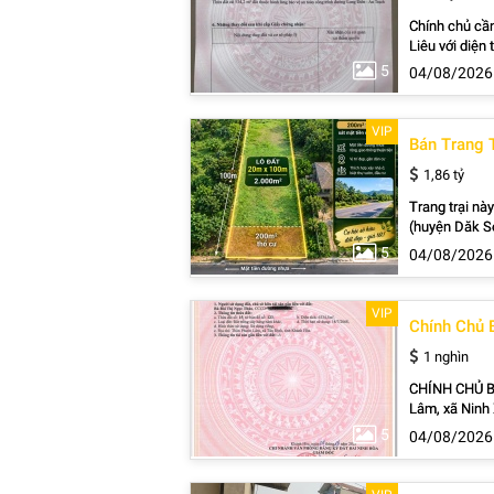
Chính chủ cần
Liêu với diện tíc
-------- - Diệ
5
04/08/2026
quy cấp mới, 
vào. ----------
mát mẻ, ôn hòa
VIP
Bán Trang 
0849 389 839 
trực tiếp.
1,86 tỷ
Trang trại n
(huyện Dăk So
để phát triển
5
04/08/2026
như thế này.P
Bắc, rất tốt 
hoặc cho thuê
VIP
Chính Chủ 
này, hãy liên
1 nghìn
CHÍNH CHỦ BÁN N
Lâm, xã Ninh 
Nam , cao tốc
5
04/08/2026
lô đất: - Diện
sổ hồng - chính chủ sang tên
bám đường 100