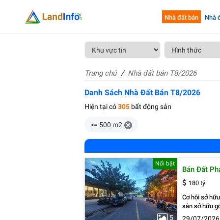
Nhà đất bán
Nhà đ
Trang chủ
Nhà đất bán T8/2026
Danh Sách Nhà Đất Bán T8/2026
Hiện tại có
305
bất động sản
>= 500 m2
Nổi bật
Bán Đất Ph
180 tỷ
Cơ hội sở hữ
sản sở hữu g
khai thác cho th
5
29/07/2026