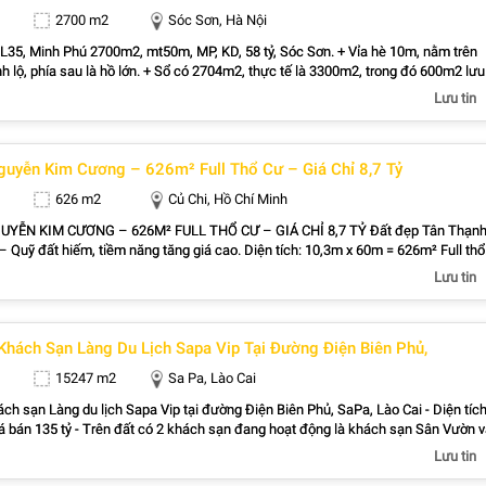
iếng khoan, có thể xây dựng ngay. - Gần chợ, trường học, khu dân cư hiện hữu và
2700 m2
Sóc Sơn, Hà Nội
h thiết yếu, đáp ứng đầy đủ nhu cầu sinh hoạt. - Sổ hồng riêng, pháp lý minh bạch,
h chóng. - Phù hợp xây biệt thự sân vườn cao cấp. - Thích hợp làm nhà vườn ngh
L35, Minh Phú 2700m2, mt50m, MP, KD, 58 tỷ, Sóc Sơn. + Vỉa hè 10m, nằm trên
ay hoặc không gian sống xanh, yên tĩnh. - Tiềm năng đầu tư giữ tài sản, chờ tă
nh lộ, phía sau là hồ lớn. + Sổ có 2704m2, thực tế là 3300m2, trong đó 600m2 lưu
ng khu vực tiếp tục hoàn thiện. * Giá bán: 10,2 tỷ (còn thương lượng) LIÊN HỆ : 09
 hồ và dìa sông. + Hiện tại đất đã được thay đổi hạn mức sử dụng đất. Và đã
Lưu tin
 nhiều sổ. + Theo quy hoạch mở đường thì đất không dính quy hoạch nhiều lắm.
hu du lịch nghỉ dưỡng và biệt phủ và biệt thự nhà vườn... + Dịch vụ du lịch, anh
ỡng phát triển mạnh nơi đây. + Đặc biệt gần và rất gần Việt Phủ Thành Chương. _
guyễn Kim Cương – 626m² Full Thổ Cư – Giá Chỉ 8,7 Tỷ
g về con đường Bờ kênh quy hoạch mở rộng nối liền Thị trấn SS và Vĩnh Phúc. *
ào núi bên phải là hồ ở giữa là trục đường Container chạy thông. ..... + Liên hệ em
626 m2
Củ Chi, Hồ Chí Minh
t xem đất gặp chủ. 0976395647 _ 0775693683
N KIM CƯƠNG – 626M² FULL THỔ CƯ – GIÁ CHỈ 8,7 TỶ Đất đẹp Tân Thạnh
hiếm, tiềm năng tăng giá cao. Diện tích: 10,3m x 60m = 626m² Full thổ
Lưu tin
 8,7 tỷ (thương lượng) Ms Mỹ: 0909.805.456 – Gọi ngay
ốt giá tốt!
Khách Sạn Làng Du Lịch Sapa Vip Tại Đường Điện Biên Phủ,
15247 m2
Sa Pa, Lào Cai
ch sạn Làng du lịch Sapa Vip tại đường Điện Biên Phủ, SaPa, Lào Cai - Diện tíc
 bán 135 tỷ - Trên đất có 2 khách sạn đang hoạt động là khách sạn Sân Vườn 
- Khu vực trung tâm, an ninh tốt. - Tiện ích xung quanh đầy đủ - Ngay Đường Đi
Lưu tin
a, Chợ Đêm Sapa, khách sạn mặt Hồ Sapa - Bên cạnh Khách sạn Sân Vườn Sap