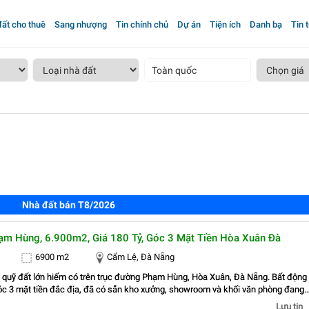
ất cho thuê
Sang nhượng
Tin chính chủ
Dự án
Tiện ích
Danh bạ
Tin 
Toàn quốc
Nhà đất bán T8/2026
ạm Hùng, 6.900m2, Giá 180 Tỷ, Góc 3 Mặt Tiền Hòa Xuân Đà
6900 m2
Cẩm Lệ, Đà Nẵng
u quỹ đất lớn hiếm có trên trục đường Phạm Hùng, Hòa Xuân, Đà Nẵng. Bất động
óc 3 mặt tiền đắc địa, đã có sẵn kho xưởng, showroom và khối văn phòng đang
uê với dòng tiền ổn định 450 triệu đồng/tháng. Thông tin chi tiết: Địa chỉ: Đường
Lưu tin