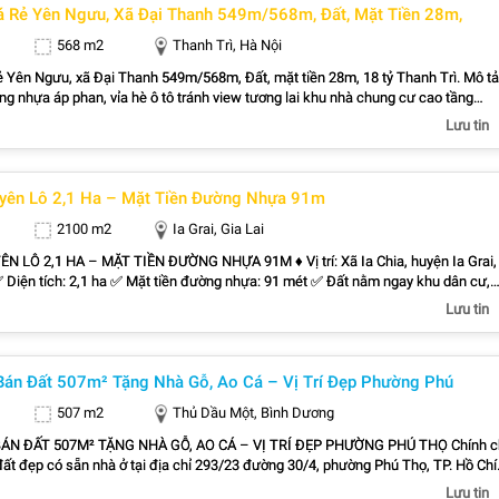
á Rẻ Yên Ngưu, Xã Đại Thanh 549m/568m, Đất, Mặt Tiền 28m,
hanh với tuyến cao tốc, rút ngắn thời gian di chuyển đến các khu vực trung tâm. -
ng đang từng bước phát triển, đường giao thông ngày càng hoàn thiện. - Gần kh
568 m2
Thanh Trì, Hà Nội
ữu, thuận tiện tiếp cận chợ, trường học, cửa hàng và các dịch vụ thiết yếu. - Phù
i hạn, làm trang trại, trồng cây hoặc khai thác nông nghiệp. *Giá tốt cho khách
ẻ Yên Ngưu, xã Đại Thanh 549m/568m, Đất, mặt tiền 28m, 18 tỷ Thanh Trì. Mô tả
Liên hệ: 0835809159
ờng nhựa áp phan, vỉa hè ô tô tránh view tương lai khu nhà chung cư cao tầng
tư. + Ngay gần sau ga Văn Điển, đất xen kẹt sau đất nhà dân xây 5 tầng hiện hữ
Lưu tin
ổ đỏ đất ở lâu dài. + Thích hợp đầu tư, để ở, làm kho, xưởng, mua giữ tiền tránh
 Sổ đỏ 549m, thực sử dụng 568m, mặt tiền 28.3m, đất trồng cây hàng năm, hạn s
kể từ ngày cấp 8-6-2026. + Từ đường sắt Ga Văn Điển vào khoảng 888m đi dọc
guyên Lô 2,1 Ha – Mặt Tiền Đường Nhựa 91m
ựa asphan sông Tô Lịch, ô tô tải tránh có vỉa hè. + Liên hệ 24g/24g: Lê Anh 67 t
3446524 để được gặp ngay chủ nhà. Ảnh minh họa ạ.
2100 m2
Ia Grai, Gia Lai
 HA – MẶT TIỀN ĐƯỜNG NHỰA 91M ♦ Vị trí: Xã Ia Chia, huyện Ia Grai,
n tiện. ✅ Phù hợp đầu tư, làm trang trại, nhà vườn hoặc tích sản lâu dài. ♦ Giá bán
Lưu tin
lượng trực tiếp.
 107°36'55.5"E - Google Maps
Bán Đất 507m² Tặng Nhà Gỗ, Ao Cá – Vị Trí Đẹp Phường Phú
507 m2
Thủ Dầu Một, Bình Dương
ÁN ĐẤT 507M² TẶNG NHÀ GỖ, AO CÁ – VỊ TRÍ ĐẸP PHƯỜNG PHÚ THỌ Chính c
ất đẹp có sẵn nhà ở tại địa chỉ 293/23 đường 30/4, phường Phú Thọ, TP. Hồ Chí
 cũ: phường Phú Thọ, TP. Thủ Dầu Một, Bình Dương). Đây là bất động sản sở hữu
Lưu tin