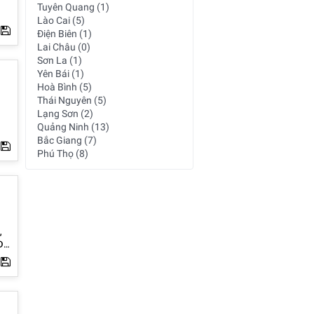
Tuyên Quang (1)
Lào Cai (5)
Điện Biên (1)
Lai Châu (0)
Sơn La (1)
Yên Bái (1)
iều
Hoà Bình (5)
,
Thái Nguyên (5)
Lạng Sơn (2)
Quảng Ninh (13)
Bắc Giang (7)
ình
Phú Thọ (8)
át
. +
n
,
Dài
ăk
n
Mên
rải
ng