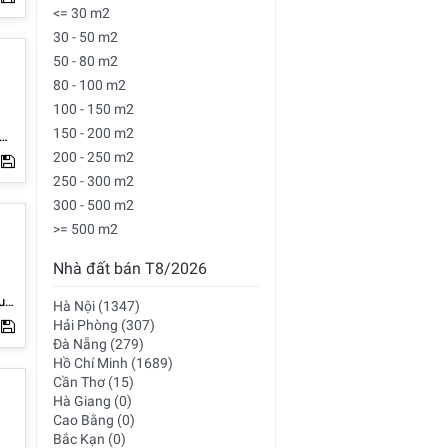
<= 30 m2
30 - 50 m2
n:
50 - 80 m2
ằng
80 - 100 m2
100 - 150 m2
nh
150 - 200 m2
,
200 - 250 m2
hân
3
250 - 300 m2
ảo
300 - 500 m2
>= 500 m2
Nhà đất bán T8/2026
mua
Hà Nội (1347)
Hải Phòng (307)
Đà Nẵng (279)
iển
Hồ Chí Minh (1689)
Cần Thơ (15)
Hà Giang (0)
Cao Bằng (0)
Bắc Kạn (0)