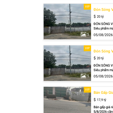
Khách sạn Vư
VIP
Đón Sóng V
20 tỷ
ĐÓN SÓNG V
Siêu phẩm mặt
mạnh. Diện tích: 16m × 54m, tổng 876m². 250m² thổ cư, còn lại đất cây lâu năm. Mặt tiền nhựa
5
05/08/2026
rộng, xe container lưu thông 24/24.
hợp xây kho x
Vinhomes. Vị trí đẹp – Quỹ đất lớn – Tiềm năng sinh lời cao dành cho nhà đầu tư và khách mua
VIP
Đón Sóng V
gi
20 tỷ
ĐÓN SÓNG V
Siêu phẩm mặt
mạnh. Diện tích: 16m × 54m, tổng 876m². 250m² thổ cư, còn lại đất cây lâu năm. Mặt tiền nhựa
5
05/08/2026
rộng, xe container lưu thông 24/24.
hợp xây kho x
Vinhomes. Vị trí đẹp – Quỹ đất lớn – Tiềm năng sinh lời cao dành cho nhà đầu tư và khách mua
VIP
Bán Gấp Gi
gi
17,9 tỷ
Bán gấp giá r
5/8/2026 cần 