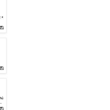
u
: +
u
ử
uổi
hủ