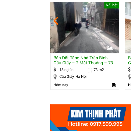
Nổi bật
Nổi bật
5
5
à 7 Tầng Xuân Thủy,
Bán Đất Tặng Nhà Trần Bình,
B
 20 Căn Hộ Kk - Dt 95
Cầu Giấy – 2 Mặt Thoáng – 73
G
M2 – Mt 7
T
71 m2
13 nghìn
73 m2
Cầu Giấy, Hà Nội
Cầu Giấy, Hà Nội
Hôm nay
H