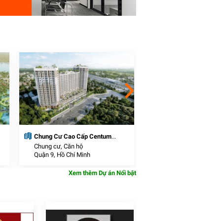
Chung Cư Cao Cấp Centum
Khu đô thị thương mạ
Wealth
Chung cư, Căn hộ
Khu Đô Thị Mới
Quận 9, Hồ Chí Minh
Cần Đước, Long An
Xem thêm Dự án Nổi bật