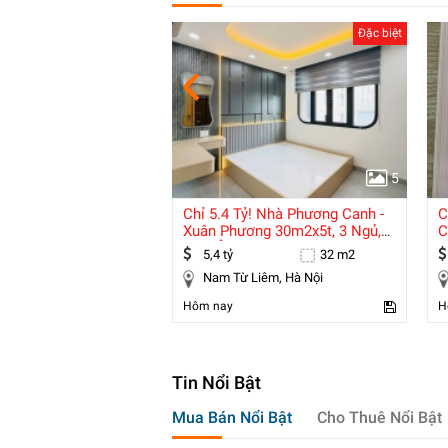
Đặc biệt
Đặc biệt
5
5
hà 7 Tầng Kim Ngưu
Chỉ 5.4 Tỷ! Nhà Phương Canh -
C
g - Dt 125 Tr/th -
Xuân Phương 30m2x5t, 3 Ngủ,
C
30m Ô Tô,
Đ
90 m2
5,4 tỷ
32 m2
Hai Bà Trưng, Hà Nội
Nam Từ Liêm, Hà Nội
Hôm nay
H
Tin Nổi Bật
Mua Bán Nổi Bật
Cho Thuê Nổi Bật