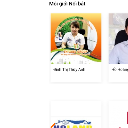
Môi giới Nổi bật
 Tuấn
Đinh Thị Thùy Anh
Hồ Hoàn
 Nội