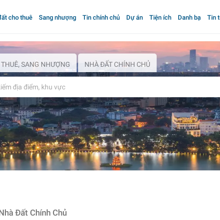
ất cho thuê
Sang nhượng
Tin chính chủ
Dự án
Tiện ích
Danh bạ
Tin 
 THUÊ, SANG NHƯỢNG
NHÀ ĐẤT CHÍNH CHỦ
Nhà Đất Chính Chủ