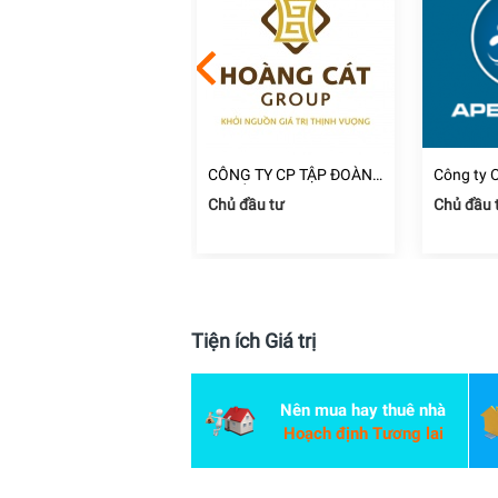
ng ty TNHH Thương
CÔNG TY CP TẬP ĐOÀN
Công ty 
i và Xây Dựng Kim
ĐỊA ỐC HOÀNG CÁT
Đầu Tư C
i công xây dựng
Chủ đầu tư
Chủ đầu 
ịnh Phát
Dương
 Chí Minh
Tiện ích Giá trị
Nên mua hay thuê nhà
Hoạch định Tương lai