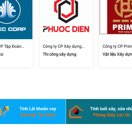
CP Tập Đoàn
Công ty CP Xây dựng
Công ty CP Pri
hâu Á Thái Bình
Thương mại Dịch vụ Địa
tư
Thi công xây dựng
Vật liệu Xây dự
ốc Phước Điền
Tính Lãi khoản vay
Tính tuổi xây, sửa nh
Đòn bẩy Tài chính
Phong thủy Lộc tài