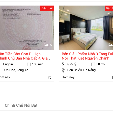
Đặc biệt
Đặc b
5
ần Tiền Cho Con Đi Học –
Bán Siêu Phẩm Nhà 3 Tầng Ful
hính Chủ Bán Nhà Cấp 4, Giá
Nội Thất Kiệt Nguyễn Chánh
ầu Tư Mềm
1 nghìn
100 m2
4,75 tỷ
58 m2
Đức Hòa, Long An
Liên Chiểu, Đà Nẵng
ôm nay
Hôm nay
Chính Chủ Nổi Bật