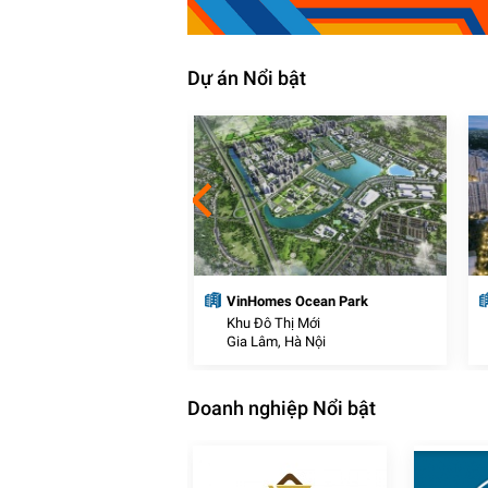
Dự án Nổi bật
thị thương mại J-Dragon
VinHomes Ocean Park
Thị Mới
Khu Đô Thị Mới
c, Long An
Gia Lâm, Hà Nội
Doanh nghiệp Nổi bật