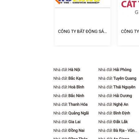
NG TY TNHH ĐẦU TƯ
CÔNG TY BẤT ĐỘNG SẢN
CÔNG TY
ẤT ĐỘNG SẢN PHÚC
HOLAND
ĐOÀN ĐỊ
ÂM
TƯỜNG
Nhà đất
Hà Nội
Nhà đất
Hải Phòng
Nhà đất
Bắc Kạn
Nhà đất
Tuyên Quang
Nhà đất
Hoà Bình
Nhà đất
Thái Nguyên
Nhà đất
Bắc Ninh
Nhà đất
Hải Dương
Nhà đất
Thanh Hóa
Nhà đất
Nghệ An
Nhà đất
Quảng Ngãi
Nhà đất
Bình Định
Nhà đất
Gia Lai
Nhà đất
Đắk Lắk
Nhà đất
Đồng Nai
Nhà đất
Bà Rịa - Vũng
Tàu