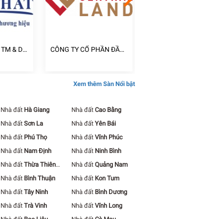
 TM & DV
CÔNG TY CỔ PHẦN ĐẦU
CÔNG TY TNHH ĐẦU 
TƯ CENTRAL LAND
XÂY DỰNG KINH DOA
BẤT ĐỘNG SẢN NGUY
KHANG
Xem thêm Sàn Nổi bật
Nhà đất
Hà Giang
Nhà đất
Cao Bằng
Nhà đất
Sơn La
Nhà đất
Yên Bái
Nhà đất
Phú Thọ
Nhà đất
Vĩnh Phúc
Nhà đất
Nam Định
Nhà đất
Ninh Bình
Nhà đất
Thừa Thiên
Nhà đất
Quảng Nam
Huế
Nhà đất
Bình Thuận
Nhà đất
Kon Tum
Nhà đất
Tây Ninh
Nhà đất
Bình Dương
Nhà đất
Trà Vinh
Nhà đất
Vĩnh Long