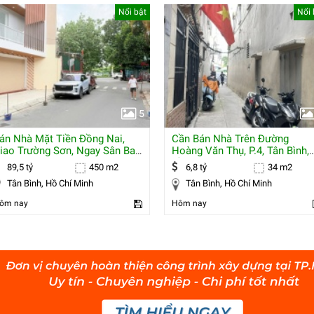
Nổi bật
Nổi 
5
án Nhà Mặt Tiền Đồng Nai,
Cần Bán Nhà Trên Đường
iao Trường Sơn, Ngay Sân Bay
Hoàng Văn Thụ, P.4, Tân Bình,
sn,
Gần Lăng Cha
89,5 tỷ
450 m2
6,8 tỷ
34 m2
Tân Bình, Hồ Chí Minh
Tân Bình, Hồ Chí Minh
ôm nay
Hôm nay