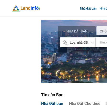
Nhà đất bán
Nhà đ
Mua
bán
nhà
đất
NHÀ ĐẤT BÁN
CHO
Landinfo.com.vn
Loại nhà đất
Tin của Bạn
Nhà Đất bán
Nhà Đất Cho thuê