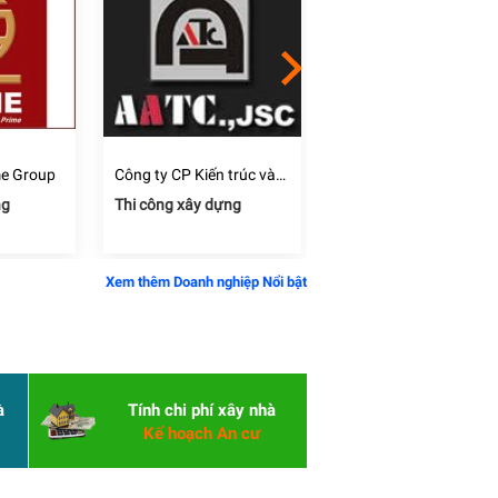
me Group
Công ty CP Kiến trúc và
Công ty CP đầu tư và
Công nghệ xây dựng tiến
phát triển xây dựng Đấ
ng
Thi công xây dựng
Thi công xây dựng
bộ AATC
Mới
Xem thêm Doanh nghiệp Nổi bật
à
Tính chi phí xây nhà
Kế hoạch An cư