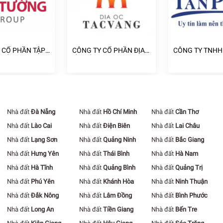
 CỔ PHẦN TẬP
CÔNG TY CỔ PHẦN ĐỊA
CÔNG TY TNHH
A ỐC CÁT
ỐC TẤC VÀNG
NHÀ TÂN PHÁT
Nhà đất
Đà Nẵng
Nhà đất
Hồ Chí Minh
Nhà đất
Cần Thơ
Nhà đất
Lào Cai
Nhà đất
Điện Biên
Nhà đất
Lai Châu
Nhà đất
Lạng Sơn
Nhà đất
Quảng Ninh
Nhà đất
Bắc Giang
Nhà đất
Hưng Yên
Nhà đất
Thái Bình
Nhà đất
Hà Nam
Nhà đất
Hà Tĩnh
Nhà đất
Quảng Bình
Nhà đất
Quảng Trị
Nhà đất
Phú Yên
Nhà đất
Khánh Hòa
Nhà đất
Ninh Thuận
Nhà đất
Đắk Nông
Nhà đất
Lâm Đồng
Nhà đất
Bình Phước
Nhà đất
Long An
Nhà đất
Tiền Giang
Nhà đất
Bến Tre