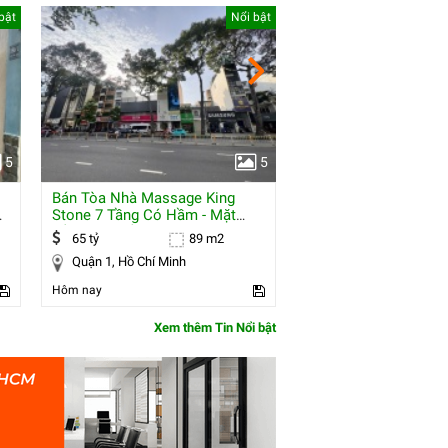
bật
Nổi bật
5
5
Bán Tòa Nhà Massage King
Gia Đình Cần Bán Gấ
Stone 7 Tầng Có Hầm - Mặt
Đường Hoàng Hoa T
Tiền Kd Đ.trần
Chỉ 1,4
65 tỷ
89 m2
2,173 tỷ
Quận 1, Hồ Chí Minh
Phú Quí, Bình Thuận
Hôm nay
Hôm nay
Xem thêm Tin Nổi bật