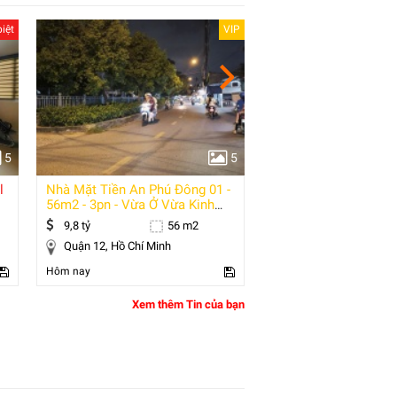
iệt
VIP
5
5
l
Nhà Mặt Tiền An Phú Đông 01 -
Bán Nhà 3 Tầng Đườn
56m2 - 3pn - Vừa Ở Vừa Kinh
Phường Tăng Nhơn Ph
Doanh
Thủ Đức, Tp
9,8 tỷ
56 m2
5,18 tỷ
Quận 12, Hồ Chí Minh
Quận 9, Hồ Chí Minh
Hôm nay
Hôm nay
Xem thêm Tin của bạn