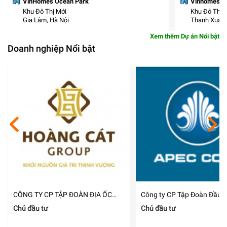
VinHomes Ocean Park
Vinhomes Sma
Khu Đô Thị Mới
Khu Đô Thị 
Gia Lâm, Hà Nội
Thanh Xuân,
Xem thêm Dự án Nổi bật
Doanh nghiệp Nổi bật
CÔNG TY CP TẬP ĐOÀN ĐỊA ỐC
Công ty CP Tập Đoàn Đầu 
HOÀNG CÁT
Á Thái Bình Dương
Chủ đầu tư
Chủ đầu tư