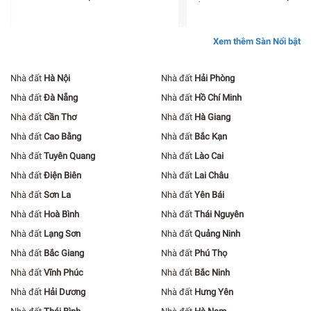
ỐC CÁT TƯỜNG
Xem thêm Sàn Nổi bật
Nhà đất
Hà Nội
Nhà đất
Hải Phòng
Nhà đất
Đà Nẵng
Nhà đất
Hồ Chí Minh
Nhà đất
Cần Thơ
Nhà đất
Hà Giang
Nhà đất
Cao Bằng
Nhà đất
Bắc Kạn
Nhà đất
Tuyên Quang
Nhà đất
Lào Cai
Nhà đất
Điện Biên
Nhà đất
Lai Châu
Nhà đất
Sơn La
Nhà đất
Yên Bái
Nhà đất
Hoà Bình
Nhà đất
Thái Nguyên
Nhà đất
Lạng Sơn
Nhà đất
Quảng Ninh
Nhà đất
Bắc Giang
Nhà đất
Phú Thọ
Nhà đất
Vĩnh Phúc
Nhà đất
Bắc Ninh
Nhà đất
Hải Dương
Nhà đất
Hưng Yên