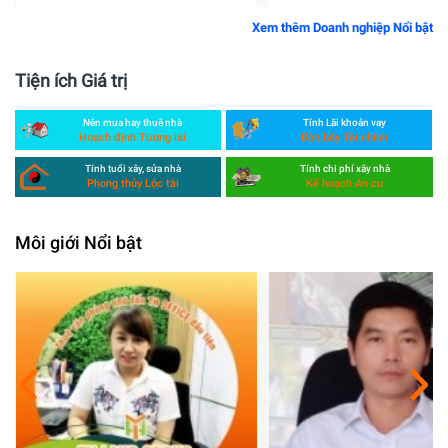
Xem thêm Doanh nghiệp Nổi bật
Tiện ích Giá trị
Nên mua hay thuê nhà
Tính Lãi khoản vay
Hoạch định Tương lai
Đòn bẩy Tài chính
Tính tuổi xây, sửa nhà
Tính chi phí xây nhà
Phong thủy Lộc tài
Kế hoạch An cư
Môi giới Nổi bật