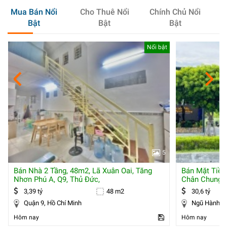
Mua Bán Nổi
Cho Thuê Nổi
Chính Chủ Nổi
Bật
Bật
Bật
Nổi bật
5
Bán Nhà 2 Tầng, 48m2, Lã Xuân Oai, Tăng
Bán Mặt Tiền
Nhơn Phú A, Q9, Thủ Đức,
Chân Chung C
3,39 tỷ
48 m2
30,6 tỷ
Quận 9, Hồ Chí Minh
Hôm nay
Hôm nay