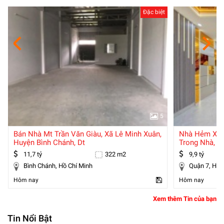
Đặc biệt
5
Bán Nhà Mt Trần Văn Giàu, Xã Lê Minh Xuân,
Nhà Hẻm Xe 
Huyện Bình Chánh, Dt
Trong Nhà, 5
11,7 tỷ
322 m2
9,9 tỷ
Bình Chánh, Hồ Chí Minh
Quận 7
Hôm nay
Hôm nay
Xem thêm Tin của bạn
Tin Nổi Bật