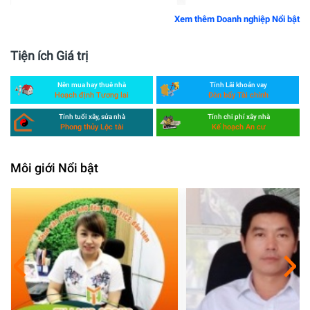
Xem thêm Doanh nghiệp Nổi bật
Tiện ích Giá trị
Nên mua hay thuê nhà
Tính Lãi khoản vay
Hoạch định Tương lai
Đòn bẩy Tài chính
Tính tuổi xây, sửa nhà
Tính chi phí xây nhà
Phong thủy Lộc tài
Kế hoạch An cư
Môi giới Nổi bật