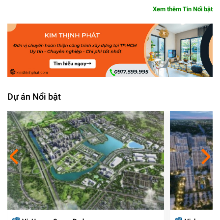
Xem thêm Tin Nổi bật
Dự án Nổi bật