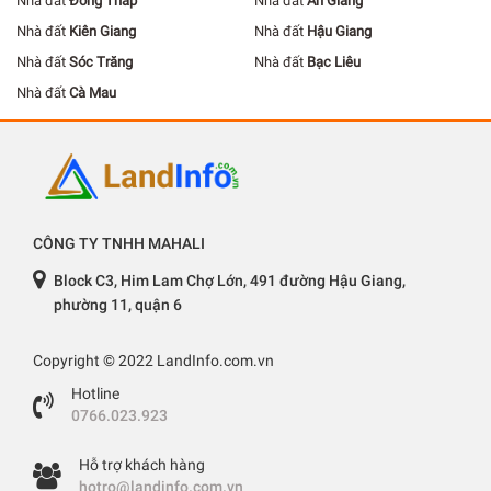
Nhà đất
Đồng Tháp
Nhà đất
An Giang
Nhà đất
Kiên Giang
Nhà đất
Hậu Giang
Nhà đất
Sóc Trăng
Nhà đất
Bạc Liêu
Nhà đất
Cà Mau
CÔNG TY TNHH MAHALI
Block C3, Him Lam Chợ Lớn, 491 đường Hậu Giang,
phường 11, quận 6
Copyright © 2022 LandInfo.com.vn
Hotline
0766.023.923
Hỗ trợ khách hàng
hotro@landinfo.com.vn