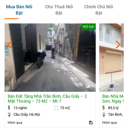
Mua Bán Nổi
Cho Thuê Nổi
Chính Chủ Nổi
Bật
Bật
Bật
Nổi bật
5
Bán Đất Tặng Nhà Trần Bình, Cầu Giấy – 2
Bán Nhà Mặt 
Mặt Thoáng – 73 M2 – Mt 7
Sơn, Ngay Sâ
13 nghìn
73 m2
89,5 tỷ
Cầu Giấy, Hà Nội
Tân 
Hôm qua
Hôm qua