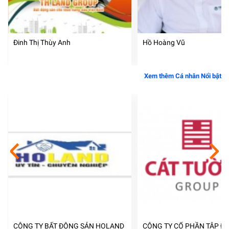
Đinh Thị Thùy Anh
Hồ Hoàng Vũ
Xem thêm Cá nhân Nổi bật
CÔNG TY BẤT ĐỘNG SẢN HOLAND
CÔNG TY CỔ PHẦN TẬP ĐO