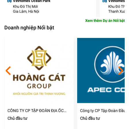
VinHomes Ocean Park
Vinhomes Sma
Khu Đô Thị Mới
Khu Đô Thị 
Gia Lâm, Hà Nội
Thanh Xuân,
Xem thêm Dự án Nổi bật
Doanh nghiệp Nổi bật
CÔNG TY CP TẬP ĐOÀN ĐỊA ỐC
Công ty CP Tập Đoàn Đầu 
HOÀNG CÁT
Á Thái Bình Dương
Chủ đầu tư
Chủ đầu tư