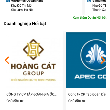
VinHomes Ocean Park
Vinhomes Sma
Khu Đô Thị Mới
Khu Đô Thị 
Gia Lâm, Hà Nội
Thanh Xuân,
Xem thêm Dự án Nổi bật
Doanh nghiệp Nổi bật
CÔNG TY CP TẬP ĐOÀN ĐỊA ỐC
Công ty CP Tập Đoàn Đầu 
HOÀNG CÁT
Á Thái Bình Dương
Chủ đầu tư
Chủ đầu tư