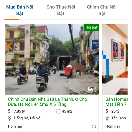
Mua Bán Nổi
Cho Thuê Nổi
Chính Chủ Nổi
Bật
Bật
Bật
Nổi bật
5
Chính Chủ Bán Nhà 318 La Thành, Ô Chợ
Bán Homestay
Dừa, Hà Nội, 44.5m2 X 5 Tầng,
Mặt Tiền 7 T
7,85 tỷ
45 m2
26 tỷ
Đống Đa, Hà Nội
Tân 
Hôm nay
Hôm nay