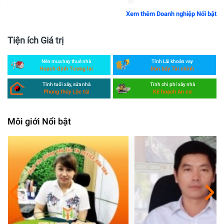
Xem thêm Doanh nghiệp Nổi bật
Tiện ích Giá trị
Nên mua hay thuê nhà
Tính Lãi khoản vay
Hoạch định Tương lai
Đòn bẩy Tài chính
Tính tuổi xây, sửa nhà
Tính chi phí xây nhà
Phong thủy Lộc tài
Kế hoạch An cư
Môi giới Nổi bật