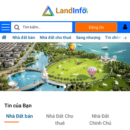
Mua
Đăng tin
bán
nhà
đất
Nhà đất bán
Nhà đất cho thuê
Sang nhượng
Tin chính chủ
Landinfo.com.vn
Tin của Bạn
Nhà Đất bán
Nhà Đất Cho
Nhà Đất
thuê
Chính Chủ