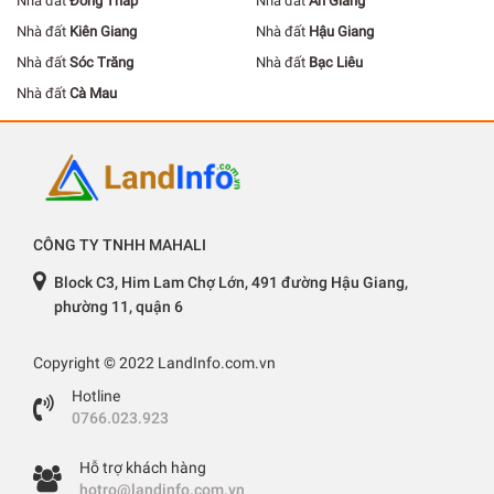
Nhà đất
Đồng Tháp
Nhà đất
An Giang
Nhà đất
Kiên Giang
Nhà đất
Hậu Giang
Nhà đất
Sóc Trăng
Nhà đất
Bạc Liêu
Nhà đất
Cà Mau
CÔNG TY TNHH MAHALI
Block C3, Him Lam Chợ Lớn, 491 đường Hậu Giang,
phường 11, quận 6
Copyright © 2022 LandInfo.com.vn
Hotline
0766.023.923
Hỗ trợ khách hàng
hotro@landinfo.com.vn