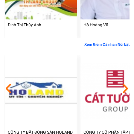
Đinh Thị Thùy Anh
Hồ Hoàng Vũ
Xem thêm Cá nhân Nổi bật
CÔNG TY BẤT ĐỘNG SẢN HOLAND
CÔNG TY CỔ PHẦN TẬP ĐO