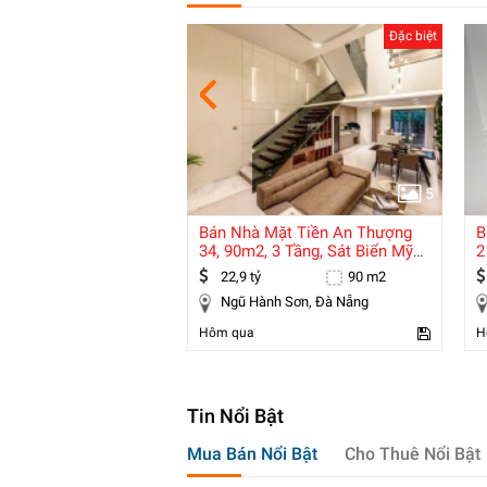
Đặc biệt
Đặc biệt
5
5
n Sống Đẳng Cấp,
Bán Nhà Mặt Tiền An Thượng
B
Mỹ Hưng, Thang Máy
34, 90m2, 3 Tầng, Sát Biển Mỹ
2
Khê, Giá
T
90 m2
22,9 tỷ
90 m2
uận 7, Hồ Chí Minh
Ngũ Hành Sơn, Đà Nẵng
Hôm qua
H
Tin Nổi Bật
Mua Bán Nổi Bật
Cho Thuê Nổi Bật