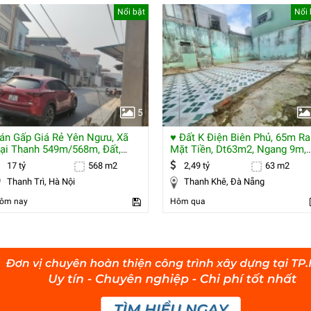
Nổi bật
Nổi 
5
án Gấp Giá Rẻ Yên Ngưu, Xã
♥ Đất K Điện Biên Phủ, 65m Ra
ại Thanh 549m/568m, Đất,
Mặt Tiền, Dt63m2, Ngang 9m,
ặt Tiền
2.49 Tỷ
17 tỷ
568 m2
2,49 tỷ
63 m2
Thanh Trì, Hà Nội
Thanh Khê, Đà Nẵng
ôm nay
Hôm qua