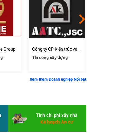
me Group
Công ty CP Kiến trúc và
Công ty CP đầu tư và
Công nghệ xây dựng tiến
phát triển xây dựng Đấ
ng
Thi công xây dựng
Thi công xây dựng
bộ AATC
Mới
Xem thêm Doanh nghiệp Nổi bật
à
Tính chi phí xây nhà
Kế hoạch An cư