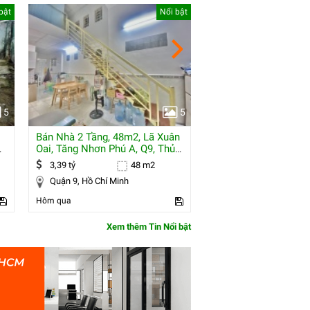
bật
Nổi bật
5
5
Bán Nhà 2 Tầng, 48m2, Lã Xuân
Nhà Rộng Nguyễn Th
Oai, Tăng Nhơn Phú A, Q9, Thủ
138,6m² – Đậu Ô Tô 
Đức,
Thoải Mái –
3,39 tỷ
48 m2
12 tỷ
Quận 9, Hồ Chí Minh
Quận 7, Hồ Chí Minh
Hôm qua
Hôm qua
Xem thêm Tin Nổi bật