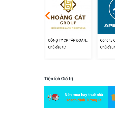
ng ty TNHH Thương
CÔNG TY CP TẬP ĐOÀN
Công ty 
i và Xây Dựng Kim
ĐỊA ỐC HOÀNG CÁT
Đầu Tư C
i công xây dựng
Chủ đầu tư
Chủ đầu 
ịnh Phát
Dương
 Chí Minh
Tiện ích Giá trị
Nên mua hay thuê nhà
Hoạch định Tương lai