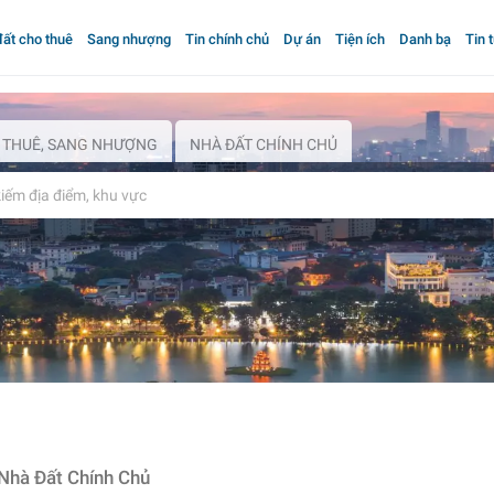
ất cho thuê
Sang nhượng
Tin chính chủ
Dự án
Tiện ích
Danh bạ
Tin 
 THUÊ, SANG NHƯỢNG
NHÀ ĐẤT CHÍNH CHỦ
Nhà Đất Chính Chủ