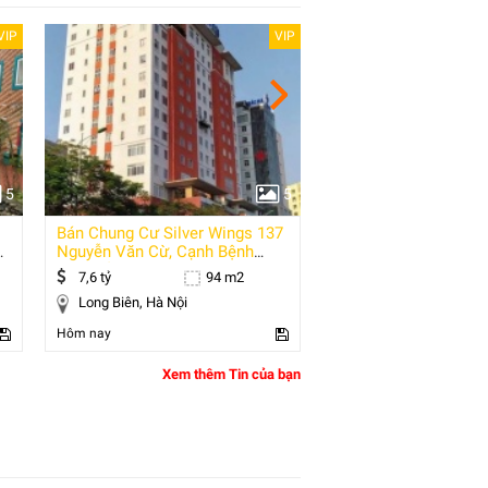
VIP
VIP
5
5
Bán Chung Cư Silver Wings 137
Chính Chủ Bán Nhà 
Nguyễn Văn Cừ, Cạnh Bệnh
Điện Biên Phủ P.17 B
Viện Bắc Hà,
7,6 tỷ
94 m2
8 tỷ
Long Biên, Hà Nội
Bình Thạnh, Hồ Ch
Hôm nay
Hôm nay
Xem thêm Tin của bạn