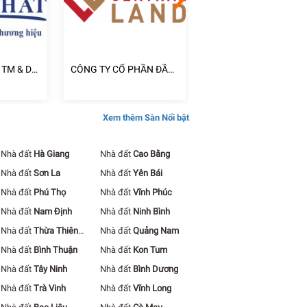
 TM & DV
CÔNG TY CỔ PHẦN ĐẦU
CÔNG TY TNHH ĐẦU 
TƯ CENTRAL LAND
XÂY DỰNG KINH DOA
BẤT ĐỘNG SẢN NGUY
KHANG
Xem thêm Sàn Nổi bật
Nhà đất
Hà Giang
Nhà đất
Cao Bằng
Nhà đất
Sơn La
Nhà đất
Yên Bái
Nhà đất
Phú Thọ
Nhà đất
Vĩnh Phúc
Nhà đất
Nam Định
Nhà đất
Ninh Bình
Nhà đất
Thừa Thiên
Nhà đất
Quảng Nam
Huế
Nhà đất
Bình Thuận
Nhà đất
Kon Tum
Nhà đất
Tây Ninh
Nhà đất
Bình Dương
Nhà đất
Trà Vinh
Nhà đất
Vĩnh Long