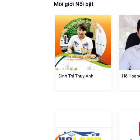
Môi giới Nổi bật
 Tuấn
Đinh Thị Thùy Anh
Hồ Hoàn
 Nội