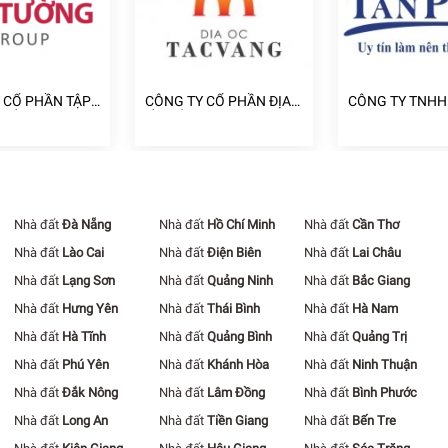
 CỔ PHẦN TẬP
CÔNG TY CỔ PHẦN ĐỊA
CÔNG TY TNHH
A ỐC CÁT
ỐC TẤC VÀNG
NHÀ TÂN PHÁT
Nhà đất
Đà Nẵng
Nhà đất
Hồ Chí Minh
Nhà đất
Cần Thơ
Nhà đất
Lào Cai
Nhà đất
Điện Biên
Nhà đất
Lai Châu
Nhà đất
Lạng Sơn
Nhà đất
Quảng Ninh
Nhà đất
Bắc Giang
Nhà đất
Hưng Yên
Nhà đất
Thái Bình
Nhà đất
Hà Nam
Nhà đất
Hà Tĩnh
Nhà đất
Quảng Bình
Nhà đất
Quảng Trị
Nhà đất
Phú Yên
Nhà đất
Khánh Hòa
Nhà đất
Ninh Thuận
Nhà đất
Đắk Nông
Nhà đất
Lâm Đồng
Nhà đất
Bình Phước
Nhà đất
Long An
Nhà đất
Tiền Giang
Nhà đất
Bến Tre