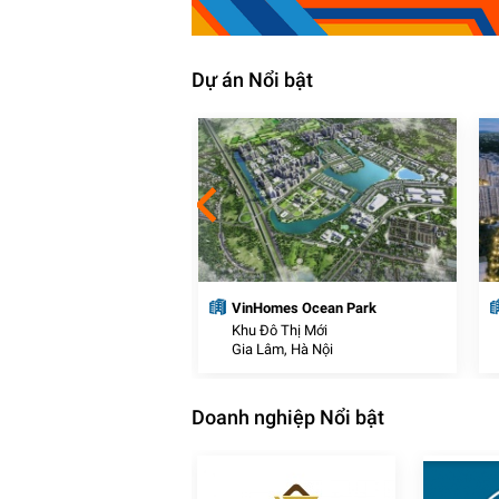
Dự án Nổi bật
thị thương mại J-Dragon
VinHomes Ocean Park
Thị Mới
Khu Đô Thị Mới
c, Long An
Gia Lâm, Hà Nội
Doanh nghiệp Nổi bật