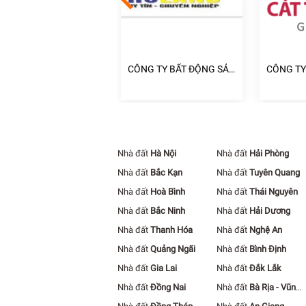
NG TY TNHH ĐẦU TƯ
CÔNG TY BẤT ĐỘNG SẢN
CÔNG TY
ẤT ĐỘNG SẢN PHÚC
HOLAND
ĐOÀN ĐỊ
ÂM
TƯỜNG
Nhà đất
Hà Nội
Nhà đất
Hải Phòng
Nhà đất
Bắc Kạn
Nhà đất
Tuyên Quang
Nhà đất
Hoà Bình
Nhà đất
Thái Nguyên
Nhà đất
Bắc Ninh
Nhà đất
Hải Dương
Nhà đất
Thanh Hóa
Nhà đất
Nghệ An
Nhà đất
Quảng Ngãi
Nhà đất
Bình Định
Nhà đất
Gia Lai
Nhà đất
Đắk Lắk
Nhà đất
Đồng Nai
Nhà đất
Bà Rịa - Vũng
Tàu