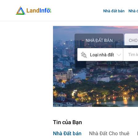
Nhà đất bán
Nhà đ
Mua
bán
nhà
đất
NHÀ ĐẤT BÁN
CHO
Landinfo.com.vn
Loại nhà đất
Tin của Bạn
Nhà Đất bán
Nhà Đất Cho thuê