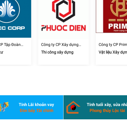
CP Tập Đoàn
Công ty CP Xây dựng
Công ty CP Pri
hâu Á Thái Bình
Thương mại Dịch vụ Địa
tư
Thi công xây dựng
Vật liệu Xây dự
ốc Phước Điền
Tính Lãi khoản vay
Tính tuổi xây, sửa nh
Đòn bẩy Tài chính
Phong thủy Lộc tài