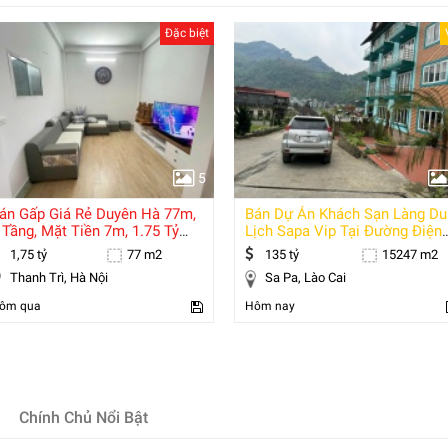
Đặc biệt
5
án Gấp Giá Rẻ Duyên Hà 77m,
Bán Dự Án Khách Sạn Làng Du
 Tầng, Mặt Tiền 7m, 1.75 Tỷ
Lịch Sapa Vip Tại Đường Điện
hanh Trì.
Biên Phủ,
1,75 tỷ
77 m2
135 tỷ
15247 m2
Thanh Trì, Hà Nội
Sa Pa, Lào Cai
ôm qua
Hôm nay
Chính Chủ Nổi Bật