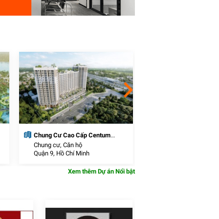
Chung Cư Cao Cấp Centum
Khu đô thị thương mạ
Wealth
Chung cư, Căn hộ
Khu Đô Thị Mới
Quận 9, Hồ Chí Minh
Cần Đước, Long An
Xem thêm Dự án Nổi bật