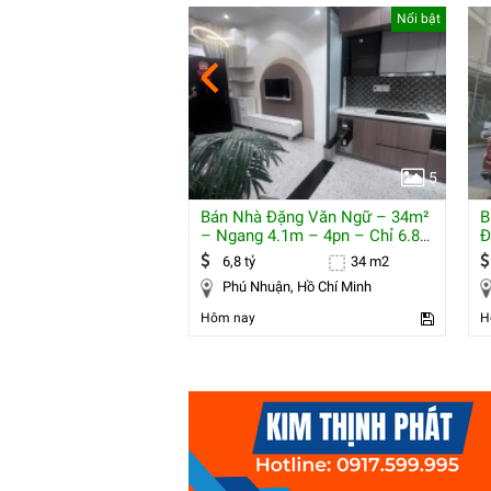
Nổi bật
Nổi bật
5
5
 Cầu Diễn Đi Bộ Ra
Bán Nhà Đặng Văn Ngữ – 34m²
B
 Khu Dân Cư Hiền
– Ngang 4.1m – 4pn – Chỉ 6.8
Đ
Tỷ
M
36 m2
6,8 tỷ
34 m2
Bắc Từ Liêm, Hà Nội
Phú Nhuận, Hồ Chí Minh
Hôm nay
H