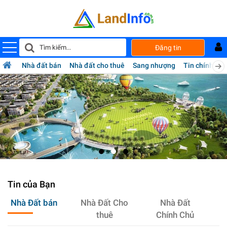
Mua
Đăng tin
bán
nhà
đất
Nhà đất bán
Nhà đất cho thuê
Sang nhượng
Tin chính chủ
Landinfo.com.vn
Tin của Bạn
Nhà Đất bán
Nhà Đất Cho
Nhà Đất
thuê
Chính Chủ