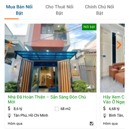
Mua Bán Nổi
Cho Thuê Nổi
Chính Chủ Nổi
Bật
Bật
Bật
Nổi bật
5
Nhà Đã Hoàn Thiện – Sẵn Sàng Đón Chủ
Hãy Xem Căn
Mới
Vào Ở Ngay
8,6 tỷ
68 m2
6,68 tỷ
Tân Phú, Hồ Chí Minh
Bình
Hôm qua
Hôm qua