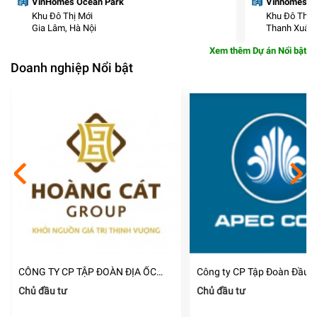
VinHomes Ocean Park
Vinhomes Sma
Khu Đô Thị Mới
Khu Đô Thị 
Gia Lâm, Hà Nội
Thanh Xuân,
Xem thêm Dự án Nổi bật
Doanh nghiệp Nổi bật
CÔNG TY CP TẬP ĐOÀN ĐỊA ỐC
Công ty CP Tập Đoàn Đầu 
HOÀNG CÁT
Á Thái Bình Dương
Chủ đầu tư
Chủ đầu tư