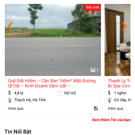
Đặc biệt
5
Quỹ Đất Hiếm – Cần Bán 160m² Mặt Đường
Thanh Lý Toà
Ql15b – Kinh Doanh Sầm Uất –
Bị Spa Còn M
4,8 tỷ
160 m2
1 nghìn
Thạch Hà, Hà Tĩnh
Gò Vấp
Hôm qua
Hôm qua
Xem thêm Tin của bạn
Tin Nổi Bật