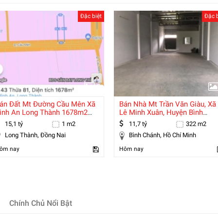
Đặc biệt
Đặc b
5
án Đất Mt Đường Cầu Mên Xã
Bán Nhà Mt Trần Văn Giàu, Xã
ình An Long Thành 1678m2
Lê Minh Xuân, Huyện Bình
iá 15,1 Tỷ
Chánh, Dt
15,1 tỷ
1 m2
11,7 tỷ
322 m2
Long Thành, Đồng Nai
Bình Chánh, Hồ Chí Minh
ôm nay
Hôm nay
Chính Chủ Nổi Bật