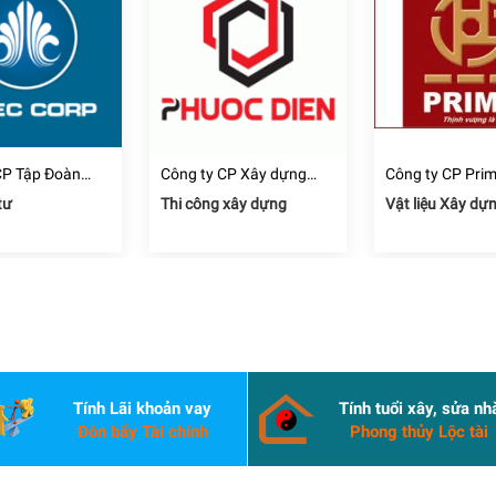
CP Tập Đoàn
Công ty CP Xây dựng
Công ty CP Pri
hâu Á Thái Bình
Thương mại Dịch vụ Địa
tư
Thi công xây dựng
Vật liệu Xây dự
ốc Phước Điền
Tính Lãi khoản vay
Tính tuổi xây, sửa nh
Đòn bẩy Tài chính
Phong thủy Lộc tài