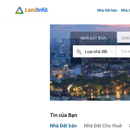
Nhà đất bán
Nhà đ
Mua
bán
nhà
đất
NHÀ ĐẤT BÁN
CHO
Landinfo.com.vn
Loại nhà đất
Tin của Bạn
Nhà Đất bán
Nhà Đất Cho thuê