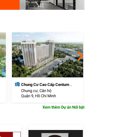
Chung Cư Cao Cấp Centum
Khu đô thị thương mạ
Wealth
Chung cư, Căn hộ
Khu Đô Thị Mới
Quận 9, Hồ Chí Minh
Cần Đước, Long An
Xem thêm Dự án Nổi bật