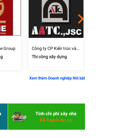
me Group
Công ty CP Kiến trúc và
Công ty CP đầu tư và
Công nghệ xây dựng tiến
phát triển xây dựng Đấ
ng
Thi công xây dựng
Thi công xây dựng
bộ AATC
Mới
Xem thêm Doanh nghiệp Nổi bật
à
Tính chi phí xây nhà
Kế hoạch An cư