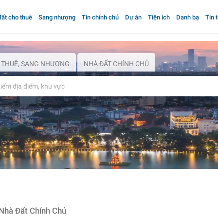
ất cho thuê
Sang nhượng
Tin chính chủ
Dự án
Tiện ích
Danh bạ
Tin 
 THUÊ, SANG NHƯỢNG
NHÀ ĐẤT CHÍNH CHỦ
Nhà Đất Chính Chủ