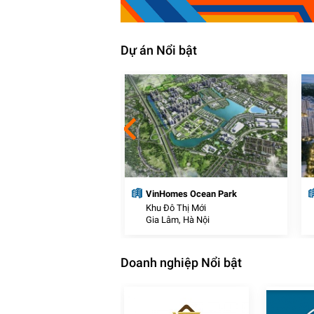
Dự án Nổi bật
thị thương mại J-Dragon
VinHomes Ocean Park
Thị Mới
Khu Đô Thị Mới
c, Long An
Gia Lâm, Hà Nội
Doanh nghiệp Nổi bật