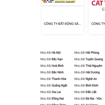
NG TY TNHH ĐẦU TƯ
CÔNG TY BẤT ĐỘNG SẢN
CÔNG TY
ẤT ĐỘNG SẢN PHÚC
HOLAND
ĐOÀN ĐỊ
ÂM
TƯỜNG
Nhà đất
Hà Nội
Nhà đất
Hải Phòng
Nhà đất
Bắc Kạn
Nhà đất
Tuyên Quang
Nhà đất
Hoà Bình
Nhà đất
Thái Nguyên
Nhà đất
Bắc Ninh
Nhà đất
Hải Dương
Nhà đất
Thanh Hóa
Nhà đất
Nghệ An
Nhà đất
Quảng Ngãi
Nhà đất
Bình Định
Nhà đất
Gia Lai
Nhà đất
Đắk Lắk
Nhà đất
Đồng Nai
Nhà đất
Bà Rịa - Vũng
Tàu