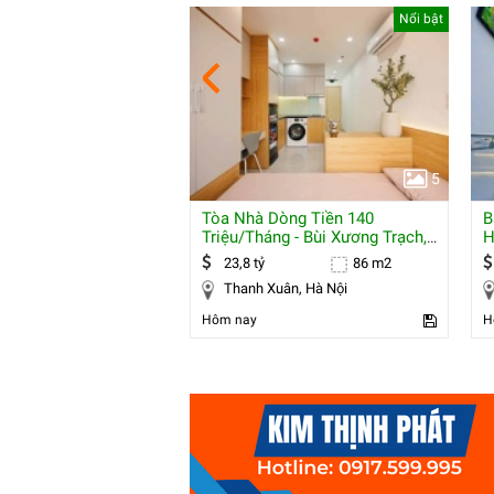
Nổi bật
Nổi bật
5
5
Nguyễn Thị Thập
Tòa Nhà Dòng Tiền 140
B
 Đậu Ô Tô Trong Nhà
Triệu/tháng - Bùi Xương Trạch,
H
 –
Thanh Xuân -
F
139 m2
23,8 tỷ
86 m2
uận 7, Hồ Chí Minh
Thanh Xuân, Hà Nội
Hôm nay
H