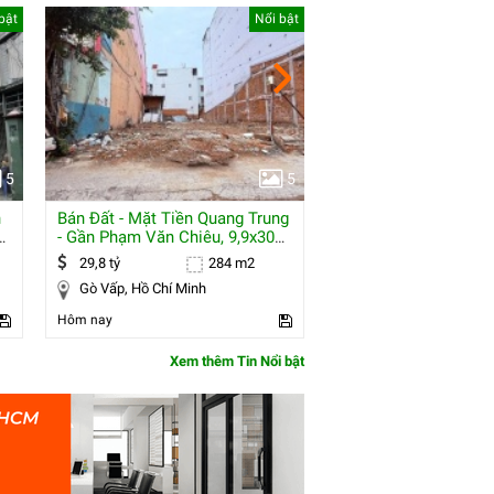
bật
Nổi bật
5
5
n
Bán Đất - Mặt Tiền Quang Trung
Chính Chủ Cần Sang
- Gần Phạm Văn Chiêu, 9,9x30m,
Quán Cafe Trung Tâm
Gpxd
29,8 tỷ
284 m2
1 nghìn
Gò Vấp, Hồ Chí Minh
Bắc Ninh, Bắc Ninh
Hôm nay
Hôm nay
Xem thêm Tin Nổi bật