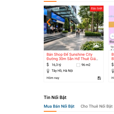
Đặc biệt
Đặc biệt
5
5
 Nhà Phố Hiện Đại –
Bán Shop Đế Sunshine City
B
hỉ Còn 4,79 Tỷ – Vài
Đường 30m Sẵn Hđ Thuê Giá
B
16,3 Tỷ.
G
73 m2
16,3 tỷ
96 m2
Liên Chiểu, Đà Nẵng
Tây Hồ, Hà Nội
Hôm nay
H
Tin Nổi Bật
Mua Bán Nổi Bật
Cho Thuê Nổi Bật