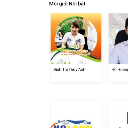
Môi giới Nổi bật
 Tuấn
Đinh Thị Thùy Anh
Hồ Hoàn
 Nội