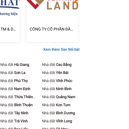
 TM & DV
CÔNG TY CỔ PHẦN ĐẦU
CÔNG TY TNHH ĐẦU 
TƯ CENTRAL LAND
XÂY DỰNG KINH DOA
BẤT ĐỘNG SẢN NGUY
KHANG
Xem thêm Sàn Nổi bật
Nhà đất
Hà Giang
Nhà đất
Cao Bằng
Nhà đất
Sơn La
Nhà đất
Yên Bái
Nhà đất
Phú Thọ
Nhà đất
Vĩnh Phúc
Nhà đất
Nam Định
Nhà đất
Ninh Bình
Nhà đất
Thừa Thiên
Nhà đất
Quảng Nam
Huế
Nhà đất
Bình Thuận
Nhà đất
Kon Tum
Nhà đất
Tây Ninh
Nhà đất
Bình Dương
Nhà đất
Trà Vinh
Nhà đất
Vĩnh Long