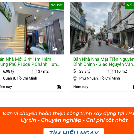
Nổi bật
Nổi 
5
án Nhà Mới 3.4*11m Hẻm
Bán Nhà Nhà Mặt Tiền Nguyễ
ưng Phú P10q8 P.chánh Hưng
Đình Chính - Giao Nguyễn Văn
ull Nội Thất
Trỗi,
6,98 tỷ
37 m2
23,8 tỷ
110 m2
Quận 8, Hồ Chí Minh
Phú Nhuận, Hồ Chí Minh
ôm nay
Hôm nay