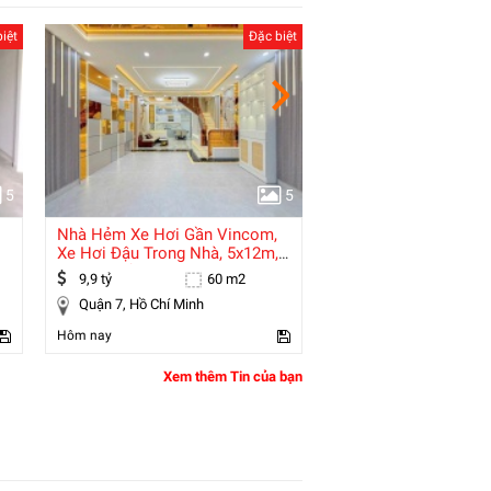
iệt
Đặc biệt
5
5
Nhà Hẻm Xe Hơi Gần Vincom,
Tòa Nhà 8 Tầng Đội 
Xe Hơi Đậu Trong Nhà, 5x12m,
Đình - 85m2 - Mt 6.5m
Hơn 9.5 Tỷ
Tr/th -
9,9 tỷ
60 m2
27 tỷ
Quận 7, Hồ Chí Minh
Ba Đình, Hà Nội
Hôm nay
Hôm nay
Xem thêm Tin của bạn