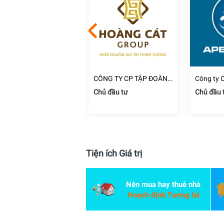
ng ty TNHH Thương
CÔNG TY CP TẬP ĐOÀN
Công ty 
i và Xây Dựng Kim
ĐỊA ỐC HOÀNG CÁT
Đầu Tư C
i công xây dựng
Chủ đầu tư
Chủ đầu 
ịnh Phát
Dương
 Chí Minh
Tiện ích Giá trị
Nên mua hay thuê nhà
Hoạch định Tương lai