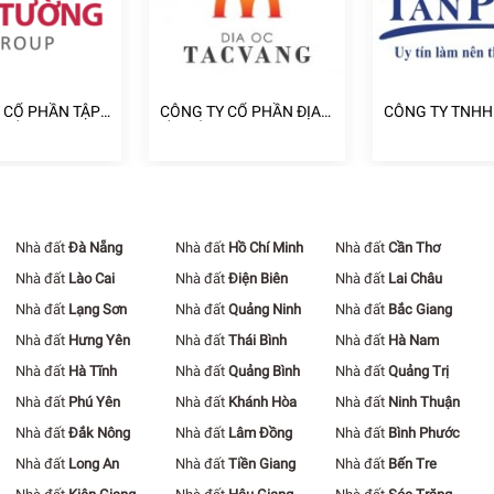
 CỔ PHẦN TẬP
CÔNG TY CỔ PHẦN ĐỊA
CÔNG TY TNHH
A ỐC CÁT
ỐC TẤC VÀNG
NHÀ TÂN PHÁT
Nhà đất
Đà Nẵng
Nhà đất
Hồ Chí Minh
Nhà đất
Cần Thơ
Nhà đất
Lào Cai
Nhà đất
Điện Biên
Nhà đất
Lai Châu
Nhà đất
Lạng Sơn
Nhà đất
Quảng Ninh
Nhà đất
Bắc Giang
Nhà đất
Hưng Yên
Nhà đất
Thái Bình
Nhà đất
Hà Nam
Nhà đất
Hà Tĩnh
Nhà đất
Quảng Bình
Nhà đất
Quảng Trị
Nhà đất
Phú Yên
Nhà đất
Khánh Hòa
Nhà đất
Ninh Thuận
Nhà đất
Đắk Nông
Nhà đất
Lâm Đồng
Nhà đất
Bình Phước
Nhà đất
Long An
Nhà đất
Tiền Giang
Nhà đất
Bến Tre