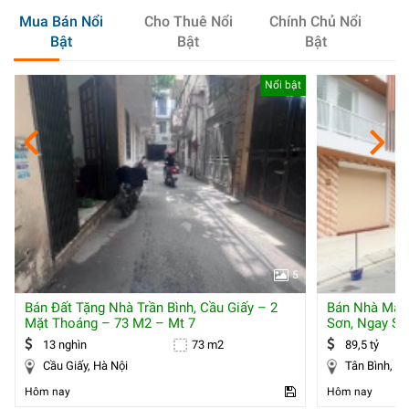
Mua Bán Nổi
Cho Thuê Nổi
Chính Chủ Nổi
Bật
Bật
Bật
Nổi bật
5
Bán Đất Tặng Nhà Trần Bình, Cầu Giấy – 2
Bán Nhà Mặt 
Mặt Thoáng – 73 M2 – Mt 7
Sơn, Ngay Sâ
13 nghìn
73 m2
89,5 tỷ
Cầu Giấy, Hà Nội
Tân 
Hôm nay
Hôm nay