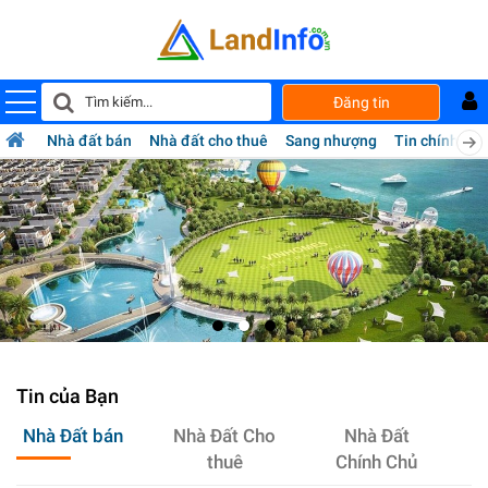
Mua
Đăng tin
bán
nhà
đất
Nhà đất bán
Nhà đất cho thuê
Sang nhượng
Tin chính chủ
Landinfo.com.vn
Tin của Bạn
Nhà Đất bán
Nhà Đất Cho
Nhà Đất
thuê
Chính Chủ