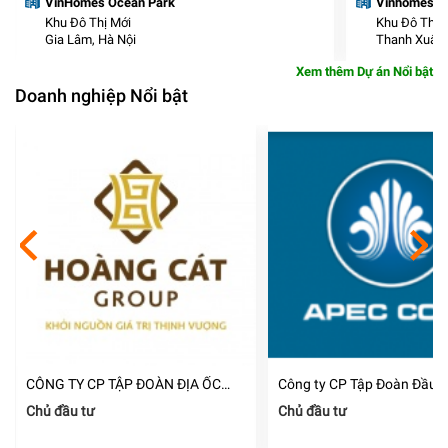
VinHomes Ocean Park
Vinhomes Sma
Khu Đô Thị Mới
Khu Đô Thị 
Gia Lâm, Hà Nội
Thanh Xuân,
Xem thêm Dự án Nổi bật
Doanh nghiệp Nổi bật
CÔNG TY CP TẬP ĐOÀN ĐỊA ỐC
Công ty CP Tập Đoàn Đầu 
HOÀNG CÁT
Á Thái Bình Dương
Chủ đầu tư
Chủ đầu tư