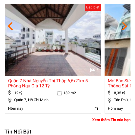
Đặc biệt
5
Quận 7 Nhà Nguyễn Thị Thập 6,6x21m 5
Mở Bán Siêu Phẩm – Đối Diệ
Phòng Ngủ Giá 12 Tỷ
Thông Sát Mặ
12 tỷ
139 m2
8,35 tỷ
Quận 7, Hồ Chí Minh
Tân P
Hôm nay
Hôm nay
Xem thêm Tin của bạn
Tin Nổi Bật