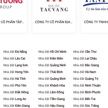
 CỔ PHẦN TẬP
CÔNG TY CỔ PHẦN ĐỊA
CÔNG TY TNHH
A ỐC CÁT
ỐC TẤC VÀNG
NHÀ TÂN PHÁT
Nhà đất
Đà Nẵng
Nhà đất
Hồ Chí Minh
Nhà đất
Cần Thơ
Nhà đất
Lào Cai
Nhà đất
Điện Biên
Nhà đất
Lai Châu
Nhà đất
Lạng Sơn
Nhà đất
Quảng Ninh
Nhà đất
Bắc Giang
Nhà đất
Hưng Yên
Nhà đất
Thái Bình
Nhà đất
Hà Nam
Nhà đất
Hà Tĩnh
Nhà đất
Quảng Bình
Nhà đất
Quảng Trị
Nhà đất
Phú Yên
Nhà đất
Khánh Hòa
Nhà đất
Ninh Thuận
Nhà đất
Đắk Nông
Nhà đất
Lâm Đồng
Nhà đất
Bình Phước
Nhà đất
Long An
Nhà đất
Tiền Giang
Nhà đất
Bến Tre
Nhà đất
Kiên Giang
Nhà đất
Hậu Giang
Nhà đất
Sóc Trăng