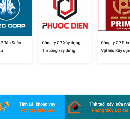
CP Tập Đoàn
Công ty CP Xây dựng
Công ty CP Pri
hâu Á Thái Bình
Thương mại Dịch vụ Địa
tư
Thi công xây dựng
Vật liệu Xây dự
ốc Phước Điền
Tính Lãi khoản vay
Tính tuổi xây, sửa nh
Đòn bẩy Tài chính
Phong thủy Lộc tài