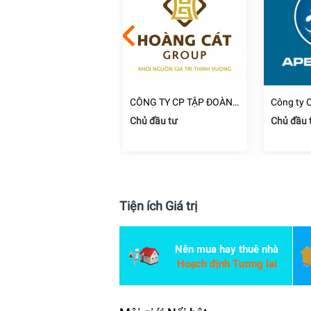
ng ty TNHH Thương
CÔNG TY CP TẬP ĐOÀN
Công ty 
i và Xây Dựng Kim
ĐỊA ỐC HOÀNG CÁT
Đầu Tư C
i công xây dựng
Chủ đầu tư
Chủ đầu 
ịnh Phát
Dương
 Chí Minh
Tiện ích Giá trị
Nên mua hay thuê nhà
Hoạch định Tương lai