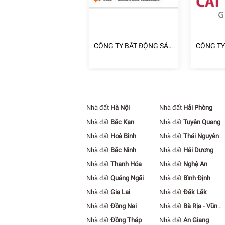
NG TY TNHH ĐẦU TƯ
CÔNG TY BẤT ĐỘNG SẢN
CÔNG TY
ẤT ĐỘNG SẢN PHÚC
HOLAND
ĐOÀN ĐỊ
ÂM
TƯỜNG
Nhà đất
Hà Nội
Nhà đất
Hải Phòng
Nhà đất
Bắc Kạn
Nhà đất
Tuyên Quang
Nhà đất
Hoà Bình
Nhà đất
Thái Nguyên
Nhà đất
Bắc Ninh
Nhà đất
Hải Dương
Nhà đất
Thanh Hóa
Nhà đất
Nghệ An
Nhà đất
Quảng Ngãi
Nhà đất
Bình Định
Nhà đất
Gia Lai
Nhà đất
Đắk Lắk
Nhà đất
Đồng Nai
Nhà đất
Bà Rịa - Vũng
Tàu
Nhà đất
Đồng Tháp
Nhà đất
An Giang