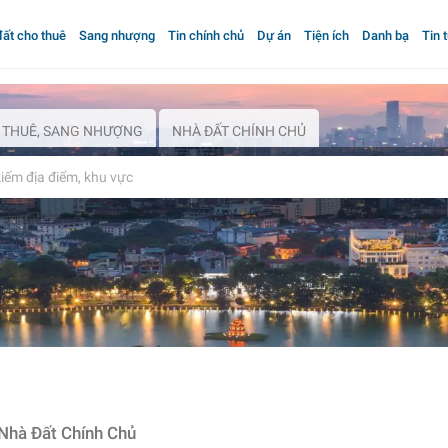
ất cho thuê
Sang nhượng
Tin chính chủ
Dự án
Tiện ích
Danh bạ
Tin 
 THUÊ, SANG NHƯỢNG
NHÀ ĐẤT CHÍNH CHỦ
Nhà Đất Chính Chủ