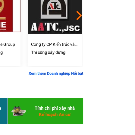
me Group
Công ty CP Kiến trúc và
Công ty CP đầu tư và
Công nghệ xây dựng tiến
phát triển xây dựng Đấ
ng
Thi công xây dựng
Thi công xây dựng
bộ AATC
Mới
Xem thêm Doanh nghiệp Nổi bật
à
Tính chi phí xây nhà
Kế hoạch An cư