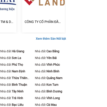
 TM & DV
CÔNG TY CỔ PHẦN ĐẦU
CÔNG TY TNHH ĐẦU 
TƯ CENTRAL LAND
XÂY DỰNG KINH DOA
BẤT ĐỘNG SẢN NGUY
KHANG
Xem thêm Sàn Nổi bật
Nhà đất
Hà Giang
Nhà đất
Cao Bằng
Nhà đất
Sơn La
Nhà đất
Yên Bái
Nhà đất
Phú Thọ
Nhà đất
Vĩnh Phúc
Nhà đất
Nam Định
Nhà đất
Ninh Bình
Nhà đất
Thừa Thiên
Nhà đất
Quảng Nam
Huế
Nhà đất
Bình Thuận
Nhà đất
Kon Tum
Nhà đất
Tây Ninh
Nhà đất
Bình Dương
Nhà đất
Trà Vinh
Nhà đất
Vĩnh Long
Nhà đất
Bạc Liêu
Nhà đất
Cà Mau