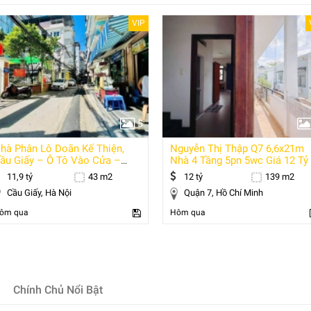
VIP
5
hà Phân Lô Doãn Kế Thiện,
Nguyễn Thị Thập Q7 6,6x21m
ầu Giấy – Ô Tô Vào Cửa –
Nhà 4 Tầng 5pn 5wc Giá 12 Tỷ
inh Doanh –
11,9 tỷ
43 m2
12 tỷ
139 m2
Cầu Giấy, Hà Nội
Quận 7, Hồ Chí Minh
ôm qua
Hôm qua
Chính Chủ Nổi Bật