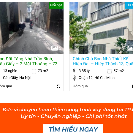
Nổi bật
Ưu t
5
án Đất Tặng Nhà Trần Bình,
Chính Chủ Bán Nhà Thiết Kế
ầu Giấy – 2 Mặt Thoáng – 73
Hiện Đại – Hiệp Thành 13, Qu
2 – Mt 7
12
13 nghìn
73 m2
3,85 tỷ
67 m2
Cầu Giấy, Hà Nội
Quận 12, Hồ Chí Minh
ôm qua
Hôm qua