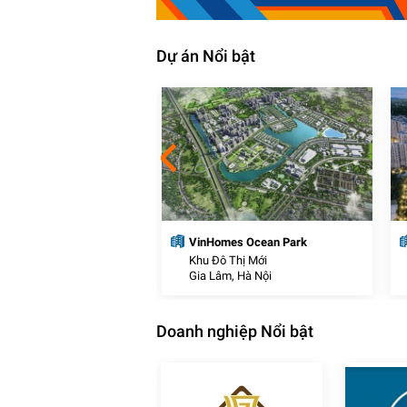
Dự án Nổi bật
thị thương mại J-Dragon
VinHomes Ocean Park
Thị Mới
Khu Đô Thị Mới
c, Long An
Gia Lâm, Hà Nội
Doanh nghiệp Nổi bật