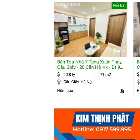
Nổi bật
5
Bán Tòa Nhà 7 Tầng Xuân Thủy,
B
Cầu Giấy - 20 Căn Hộ Kk - Dt 95
C
Tr/th
M
20,8 tỷ
71 m2
Cầu Giấy, Hà Nội
Hôm qua
H