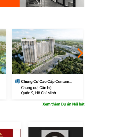
Chung Cư Cao Cấp Centum
Khu đô thị thương mạ
Wealth
Chung cư, Căn hộ
Khu Đô Thị Mới
Quận 9, Hồ Chí Minh
Cần Đước, Long An
Xem thêm Dự án Nổi bật