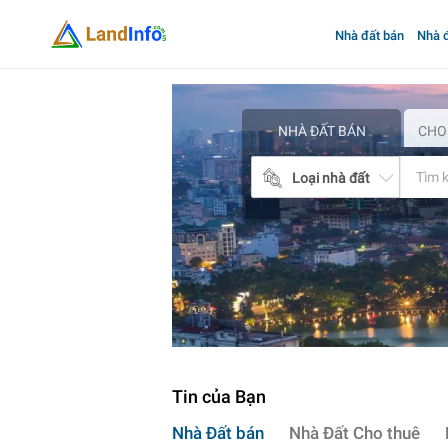
Nhà đất bán
Nhà đ
Mua
bán
nhà
đất
NHÀ ĐẤT BÁN
CHO
Landinfo.com.vn
Loại nhà đất
Tin của Bạn
Nhà Đất bán
Nhà Đất Cho thuê