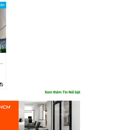
iên
5
ận
Xem thêm Tin Nổi bật