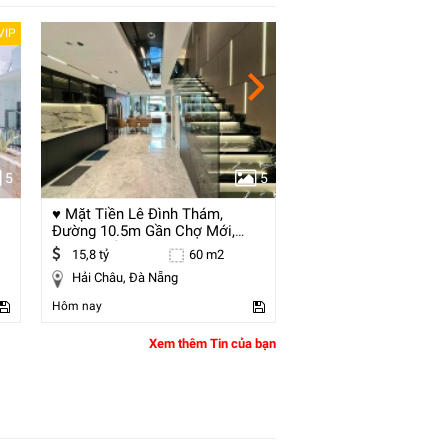
VIP
5
5
♥ Mặt Tiền Lê Đình Thám,
Bán Nhà Nguyễn Đình
Đường 10.5m Gần Chợ Mới,
Tầng Thang Máy Mới
60m2, 5 Tầng Dòng
Tiền 4.3m,
15,8 tỷ
60 m2
14 tỷ
Hải Châu, Đà Nẵng
Hai Bà Trưng, Hà Nội
Hôm nay
Hôm nay
Xem thêm Tin của bạn