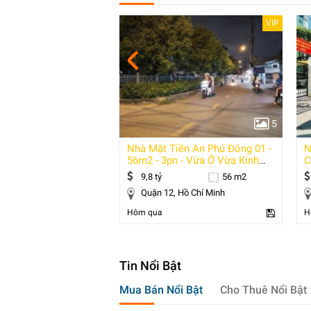
Đặc biệt
VIP
5
5
ẩm – Đối Diện
Nhà Mặt Tiền An Phú Đông 01 -
N
h Thông Sát Mặt Tiền
56m2 - 3pn - Vừa Ở Vừa Kinh
C
Doanh
K
52 m2
9,8 tỷ
56 m2
Tân Phú, Hồ Chí Minh
Quận 12, Hồ Chí Minh
Hôm qua
H
Tin Nổi Bật
Mua Bán Nổi Bật
Cho Thuê Nổi Bật