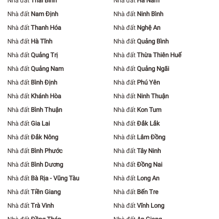
Nhà đất
Thái Bình
Nhà đất
Hà Nam
Nhà đất
Nam Định
Nhà đất
Ninh Bình
Nhà đất
Thanh Hóa
Nhà đất
Nghệ An
Nhà đất
Hà Tĩnh
Nhà đất
Quảng Bình
Nhà đất
Quảng Trị
Nhà đất
Thừa Thiên Huế
Nhà đất
Quảng Nam
Nhà đất
Quảng Ngãi
Nhà đất
Bình Định
Nhà đất
Phú Yên
Nhà đất
Khánh Hòa
Nhà đất
Ninh Thuận
Nhà đất
Bình Thuận
Nhà đất
Kon Tum
Nhà đất
Gia Lai
Nhà đất
Đắk Lắk
Nhà đất
Đắk Nông
Nhà đất
Lâm Đồng
Nhà đất
Bình Phước
Nhà đất
Tây Ninh
Nhà đất
Bình Dương
Nhà đất
Đồng Nai
Nhà đất
Bà Rịa - Vũng Tàu
Nhà đất
Long An
Nhà đất
Tiền Giang
Nhà đất
Bến Tre
Nhà đất
Trà Vinh
Nhà đất
Vĩnh Long