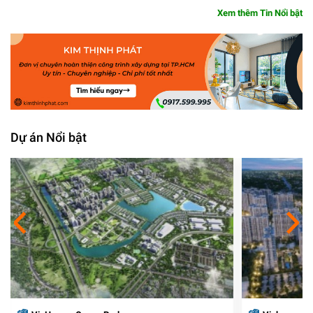
Xem thêm Tin Nổi bật
Dự án Nổi bật