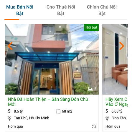
Mua Bán Nổi
Cho Thuê Nổi
Chính Chủ Nổi
Bật
Bật
Bật
Nổi bật
5
Nhà Đã Hoàn Thiện – Sẵn Sàng Đón Chủ
Hãy Xem Căn
Mới
Vào Ở Ngay
8,6 tỷ
68 m2
6,68 tỷ
Tân Phú, Hồ Chí Minh
Bình
Hôm qua
Hôm qua