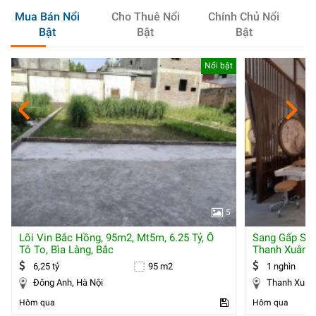
Mua Bán Nổi
Cho Thuê Nổi
Chính Chủ Nổi
Bật
Bật
Bật
Nổi bật
5
Lõi Vin Bắc Hồng, 95m2, Mt5m, 6.25 Tỷ, Ô
Sang Gấp Spa
Tô To, Bìa Làng, Bắc
Thanh Xuân –
6,25 tỷ
95 m2
1 nghìn
Đông Anh, Hà Nội
Hôm qua
Hôm qua