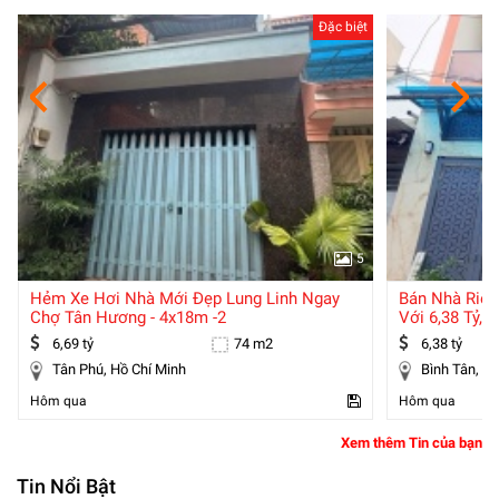
Đặc biệt
5
Hẻm Xe Hơi Nhà Mới Đẹp Lung Linh Ngay
Bán Nhà Riên
Chợ Tân Hương - 4x18m -2
Với 6,38 Tỷ,
6,69 tỷ
74 m2
6,38 tỷ
Tân Phú, Hồ Chí Minh
Bình
Hôm qua
Hôm qua
Xem thêm Tin của bạn
Tin Nổi Bật