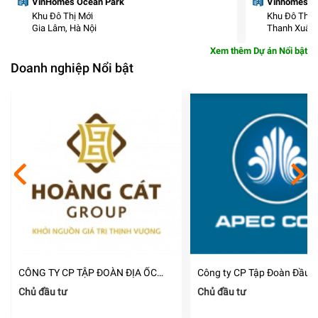
VinHomes Ocean Park
Vinhomes Sma
Khu Đô Thị Mới
Khu Đô Thị 
Gia Lâm, Hà Nội
Thanh Xuân,
Xem thêm Dự án Nổi bật
Doanh nghiệp Nổi bật
CÔNG TY CP TẬP ĐOÀN ĐỊA ỐC
Công ty CP Tập Đoàn Đầu 
HOÀNG CÁT
Á Thái Bình Dương
Chủ đầu tư
Chủ đầu tư