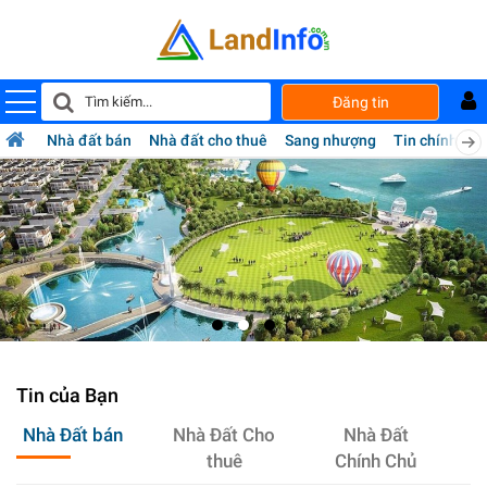
Mua
Đăng tin
bán
nhà
đất
Nhà đất bán
Nhà đất cho thuê
Sang nhượng
Tin chính chủ
Landinfo.com.vn
Tin của Bạn
Nhà Đất bán
Nhà Đất Cho
Nhà Đất
thuê
Chính Chủ