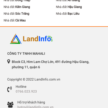
Nhà đất
Đồng Tháp
Nhà đất
An Giang
Nhà đất
Kiên Giang
Nhà đất
Hậu Giang
Nhà đất
Sóc Trăng
Nhà đất
Bạc Liêu
Nhà đất
Cà Mau
CÔNG TY TNHH MAHALI
Block C3, Him Lam Chợ Lớn, 491 đường Hậu Giang,
phường 11, quận 6
Copyright © 2022 LandInfo.com.vn
Hotline
0766.023.923
Hỗ trợ khách hàng
hotro@landinfo.com.vn