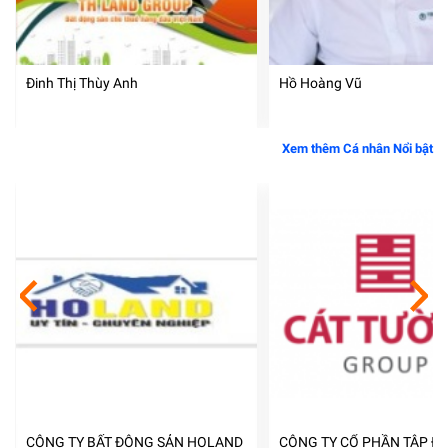
Đinh Thị Thùy Anh
Hồ Hoàng Vũ
Xem thêm Cá nhân Nổi bật
CÔNG TY BẤT ĐỘNG SẢN HOLAND
CÔNG TY CỔ PHẦN TẬP ĐO