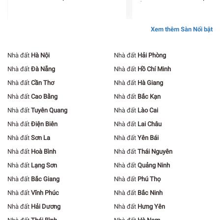
ỐC CÁT TƯỜNG
Xem thêm Sàn Nổi bật
Nhà đất
Hà Nội
Nhà đất
Hải Phòng
Nhà đất
Đà Nẵng
Nhà đất
Hồ Chí Minh
Nhà đất
Cần Thơ
Nhà đất
Hà Giang
Nhà đất
Cao Bằng
Nhà đất
Bắc Kạn
Nhà đất
Tuyên Quang
Nhà đất
Lào Cai
Nhà đất
Điện Biên
Nhà đất
Lai Châu
Nhà đất
Sơn La
Nhà đất
Yên Bái
Nhà đất
Hoà Bình
Nhà đất
Thái Nguyên
Nhà đất
Lạng Sơn
Nhà đất
Quảng Ninh
Nhà đất
Bắc Giang
Nhà đất
Phú Thọ
Nhà đất
Vĩnh Phúc
Nhà đất
Bắc Ninh
Nhà đất
Hải Dương
Nhà đất
Hưng Yên