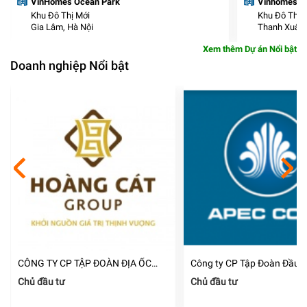
VinHomes Ocean Park
Vinhomes Sma
Khu Đô Thị Mới
Khu Đô Thị 
Gia Lâm, Hà Nội
Thanh Xuân,
Xem thêm Dự án Nổi bật
Doanh nghiệp Nổi bật
CÔNG TY CP TẬP ĐOÀN ĐỊA ỐC
Công ty CP Tập Đoàn Đầu 
HOÀNG CÁT
Á Thái Bình Dương
Chủ đầu tư
Chủ đầu tư